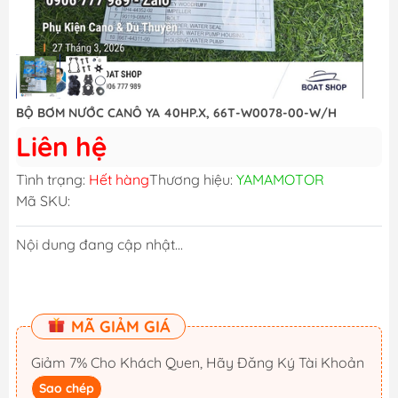
BỘ BƠM NƯỚC CANÔ YA 40HP.X, 66T-W0078-00-W/H
Liên hệ
Tình trạng:
Hết hàng
Thương hiệu:
YAMAMOTOR
Mã SKU:
Nội dung đang cập nhật...
MÃ GIẢM GIÁ
Giảm 7% Cho Khách Quen, Hãy Đăng Ký Tài Khoản
Sao chép