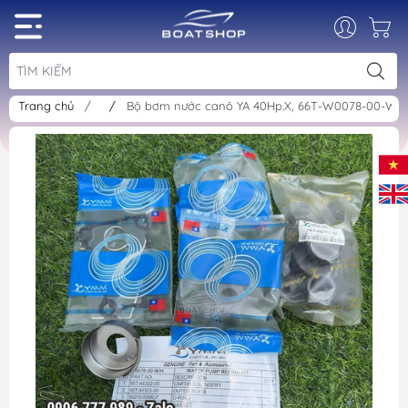
Trang chủ
/
/
Bộ bơm nước canô YA 40Hp.X, 66T-W0078-00-W/