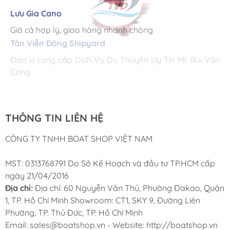
Lưu Gia Cano
Giá cả hợp lý, giao hàng nhanh chóng
Tân Viễn Đông Shipyard
Corsair Marine International
Triac Composites - Rapido
Đơn vị cung cấp Dịch Vụ Du Thuyền Uy Tín Mr. Bùi Văn
Cung ứng sản phẩm nhanh chóng chuyên nghiệp
Chúng tôi có thể mua những sản phẩm tốt ngay tại Việt
Công
Nam
THÔNG TIN LIÊN HỆ
CÔNG TY TNHH BOAT SHOP VIỆT NAM
MST: 0313768791 Do Sở Kế Hoạch và đầu tư TP.HCM cấp
ngày 21/04/2016
Địa chỉ:
Địa chỉ: 60 Nguyễn Văn Thủ, Phường Đakao, Quận
1, TP. Hồ Chí Minh Showroom: CT1, SKY 9, Đường Liên
Phường, TP. Thủ Đức, TP. Hồ Chí Minh
Email: sales@boatshop.vn - Website: http://boatshop.vn