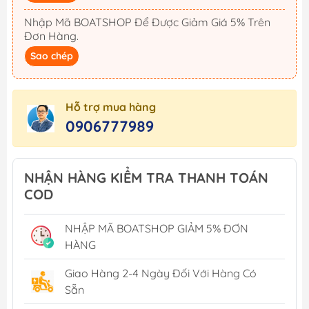
Nhập Mã BOATSHOP Để Được Giảm Giá 5% Trên
Đơn Hàng.
Sao chép
Hỗ trợ mua hàng
0906777989
NHẬN HÀNG KIỂM TRA THANH TOÁN
COD
NHẬP MÃ BOATSHOP GIẢM 5% ĐƠN
HÀNG
Giao Hàng 2-4 Ngày Đối Với Hàng Có
Sẵn