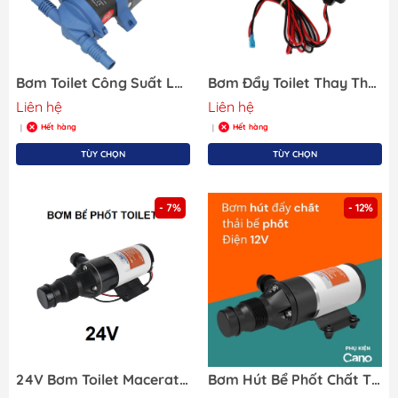
Bơm Toilet Công Suất Lớn WHALE GULPER 320, Điện Áp 12/24V
Bơm Đẩy Toilet Thay Thế Điện Áp 12V, Lưu lượng 18.9 LPM, 227x83mm, Cống Suất 36W
Liên hệ
Liên hệ
Hết hàng
Hết hàng
|
|
TÙY CHỌN
TÙY CHỌN
- 7%
- 12%
24V Bơm Toilet Macerator Điện 24V Max 6.0A, Lưu Lượng 45LPM, Ống 1 Inch
Bơm Hút Bể Phốt Chất Thải Macerator SFMP1-120-01, Điện Áp 12V