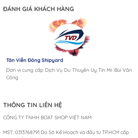
ĐÁNH GIÁ KHÁCH HÀNG
Lưu Gia Cano
Giá cả hợp lý, giao hàng nhanh chóng
Tân Viễn Đông Shipyard
Corsair Marine International
Triac Composites - Rapido
Đơn vị cung cấp Dịch Vụ Du Thuyền Uy Tín Mr. Bùi Văn
Cung ứng sản phẩm nhanh chóng chuyên nghiệp
Chúng tôi có thể mua những sản phẩm tốt ngay tại Việt
Công
Nam
THÔNG TIN LIÊN HỆ
CÔNG TY TNHH BOAT SHOP VIỆT NAM
MST: 0313768791 Do Sở Kế Hoạch và đầu tư TP.HCM cấp