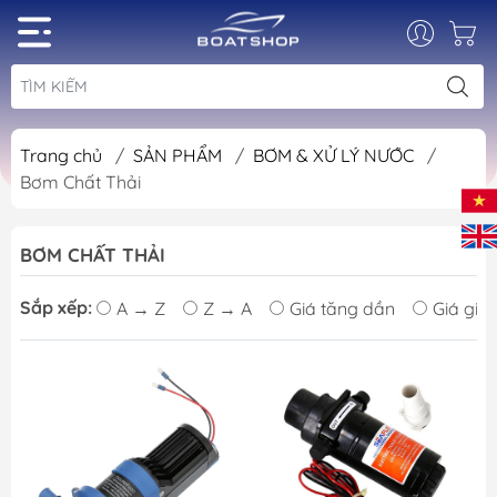
Trang chủ
/
SẢN PHẨM
/
BƠM & XỬ LÝ NƯỚC
/
Bơm Chất Thải
BƠM CHẤT THẢI
Sắp xếp:
A → Z
Z → A
Giá tăng dần
Giá giả