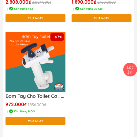
2.808.000₫
1.890.000₫
3.024.000₫
2.160.000₫
Còn Hàng 1 Cái
Còn Hàng 28 Cái
|
|
MUA NGAY
MUA NGAY
- 47%
Bơm Tay Cho Toilet Cơ , Cho Bồn Cầu Toilet Cơ Tàu Thuyền SFMTP-03
972.000₫
1.836.000₫
Còn Hàng 8 Cái
|
MUA NGAY