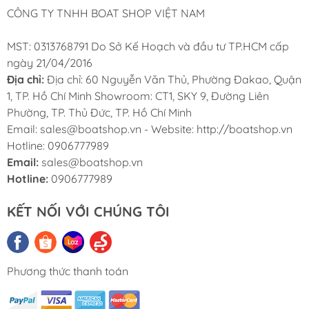
CÔNG TY TNHH BOAT SHOP VIỆT NAM
MST: 0313768791 Do Sở Kế Hoạch và đầu tư TP.HCM cấp
ngày 21/04/2016
Địa chỉ:
Địa chỉ: 60 Nguyễn Văn Thủ, Phường Đakao, Quận
1, TP. Hồ Chí Minh Showroom: CT1, SKY 9, Đường Liên
Phường, TP. Thủ Đức, TP. Hồ Chí Minh
Email: sales@boatshop.vn - Website: http://boatshop.vn
Hotline: 0906777989
Email:
sales@boatshop.vn
Hotline:
0906777989
KẾT NỐI VỚI CHÚNG TÔI
Phương thức thanh toán