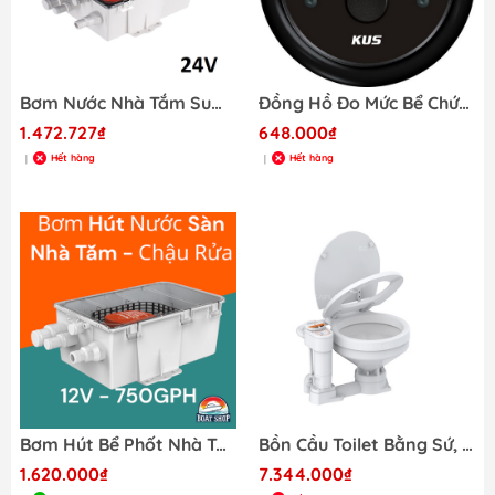
Bơm Nước Nhà Tắm Sump Pump 24V, Lưu Lượng 750 Gallons/ giờ, Công Suất 38.4W, Mã SFBP2-G750-07 Hàng Mới 100%
Đồng Hồ Đo Mức Bể Chứa Chất Thải Toilet, Dùng Cho tàu Cano Điện Áp 12/24V , Mã KY12200
1.472.727₫
648.000₫
Hết hàng
Hết hàng
|
|
Bơm Hút Bể Phốt Nhà Tắm, Bơm Nước Lườn Tự Động 12V, Lưu Lượng 750 Gallons/ giờ
Bồn Cầu Toilet Bằng Sứ, Điện 12V, 3/4" Đầu Vào 1-1/2" Đầu Ra, Kích Thước 490 x 445 x 430 mm, Cho Tàu Cano
1.620.000₫
7.344.000₫