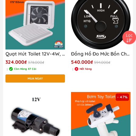
Quạt Hút Toilet 12V-4W, Dành Cho Tàu Thuyền, Cano, Xe RV Caravan - Hút Êm, Kích Thước 175*155mm
Đồng Hồ Đo Mức Bồn Chứa Toilet Cho Tàu Cano, Đường Kính 52mm, Tần Số 0-190ohm
324.000₫
540.000₫
378.000₫
594.000₫
Còn Hàng 87 Cái
Hết hàng
|
|
MUA NGAY
- 47%