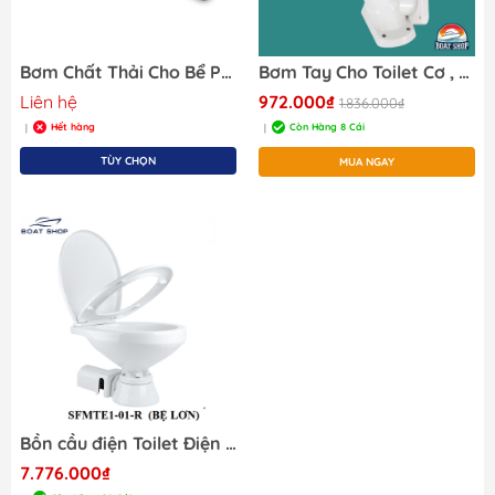
Bơm Chất Thải Cho Bể Phốt Tàu Cano (Macerator pump), Hãng Jabsco model: J/B-18590-2092, công suất: 43 Lít/ Phút, hiệu: JABSCO
Bơm Tay Cho Toilet Cơ , Cho Bồn Cầu Toilet Cơ Tàu Thuyền SFMTP-03
Liên hệ
972.000₫
1.836.000₫
Hết hàng
Còn Hàng 8 Cái
|
|
TÙY CHỌN
MUA NGAY
Bồn cầu điện Toilet Điện dùng cho tàu Cano, Bệ Lớn, Chất Liệu Sứ
7.776.000₫