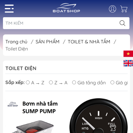
Trang chủ
/
SẢN PHẨM
/
TOILET & NHÀ TẮM
/
Toilet Điện
TOILET ĐIỆN
Sắp xếp:
A → Z
Z → A
Giá tăng dần
Giá giả