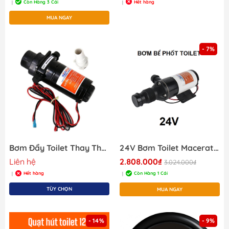
Còn Hàng 3 Cái
Hết hàng
|
|
MUA NGAY
- 7%
Bơm Đẩy Toilet Thay Thế Điện Áp 12V, Lưu lượng 18.9 LPM, 227x83mm, Cống Suất 36W
24V Bơm Toilet Macerator Điện 24V Max 6.0A, Lưu Lượng 45LPM, Ống 1 Inch
Liên hệ
2.808.000₫
3.024.000₫
Hết hàng
Còn Hàng 1 Cái
|
|
TÙY CHỌN
MUA NGAY
- 14%
- 9%