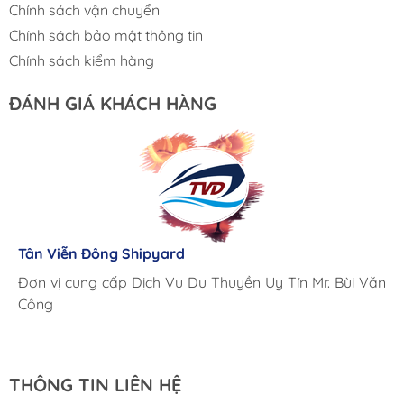
Chính sách vận chuyển
Chính sách bảo mật thông tin
Chính sách kiểm hàng
ĐÁNH GIÁ KHÁCH HÀNG
Lưu Gia Cano
Giá cả hợp lý, giao hàng nhanh chóng
Tân Viễn Đông Shipyard
Corsair Marine International
Triac Composites - Rapido
Đơn vị cung cấp Dịch Vụ Du Thuyền Uy Tín Mr. Bùi Văn
Cung ứng sản phẩm nhanh chóng chuyên nghiệp
Chúng tôi có thể mua những sản phẩm tốt ngay tại Việt
Công
Nam
THÔNG TIN LIÊN HỆ