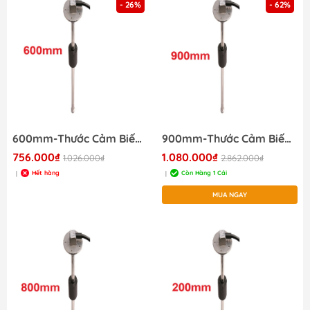
- 26%
- 62%
600mm-Thước Cảm Biến Đo Mức Chất Lỏng JS60067 S5-E600mm
900mm-Thước Cảm Biến Đo Mức Chất Lỏng 900mm J-S60073
756.000₫
1.080.000₫
1.026.000₫
2.862.000₫
Hết hàng
Còn Hàng 1 Cái
|
|
MUA NGAY