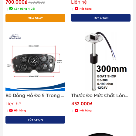
700.000₫
Liên hệ
750.000₫
Còn Hàng 4 Cái
Hết hàng
|
|
TÙY CHỌN
MUA NGAY
Bộ Đồng Hồ Đo 5 Trong 1: Nhiệt Độ Nước, Điện Áp, Tốc Độ, Áp Suất Dầu và Mức Nhiên Liệu
Thước Đo Mức Chất Lỏng Boat Shop Loại S5-E300, Dài 300mm, Mã JKS10085
Liên hệ
432.000₫
Hết hàng
Hết hàng
|
|
TÙY CHỌN