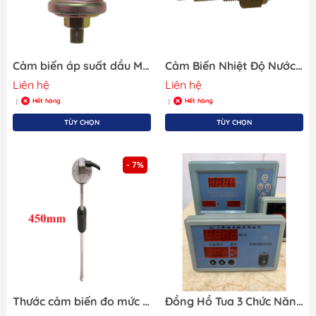
Cảm biến áp suất dầu M10*1.0 (0-10 Bar) 4*1.5 , Mã KE21108, SRP-TR-0-10
Cảm Biến Nhiệt Độ Nước, Điện Áp 12/24, Dùng Cho Tàu Thuyền Cano, Size M14x1.5, Mã KE00102
Liên hệ
Liên hệ
Hết hàng
Hết hàng
|
|
TÙY CHỌN
TÙY CHỌN
- 7%
Thước cảm biến đo mức chất lỏng KUS JS60064 dài 450mm, dùng đo mức nhiên liệu, dầu, nước cho bồn bể, tàu thuyền. Độ bền cao, đo ổn định.
Đồng Hồ Tua 3 Chức Năng - ĐH Điện Tử - Hiển thị vòng tua của máy thuỷ - Ứng dụng trong ngành tàu đánh cá