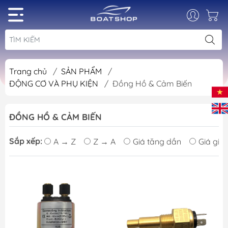
Trang chủ
/
SẢN PHẨM
/
ĐỘNG CƠ VÀ PHỤ KIỆN
/
Đồng Hồ & Cảm Biến
ĐỒNG HỒ & CẢM BIẾN
Sắp xếp:
A → Z
Z → A
Giá tăng dần
Giá giả