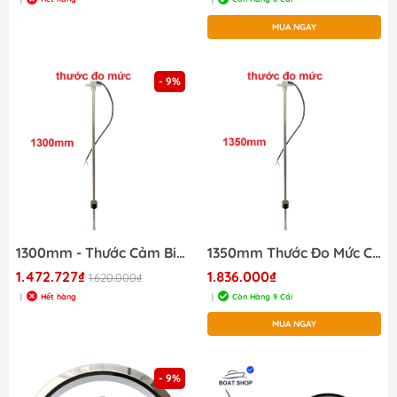
MUA NGAY
- 9%
1300mm - Thước Cảm Biến Đo Mức Chất Lỏng Sealux JKS04377 130cm
1350mm Thước Đo Mức Chất Lỏng Sealux JKS04378 1350mm
1.472.727₫
1.836.000₫
1.620.000₫
Hết hàng
Còn Hàng 9 Cái
|
|
MUA NGAY
- 9%