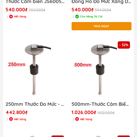
Thước Cảm biến JS60059 Level S5-E300
Đồng Hồ Đo Mức Xăng Dầu, Chất Lỏng, Điện 12/24V Đường Kính 52mm, Màu Đen
540.000₫
540.000₫
702.000₫
594.000₫
Hết hàng
Còn Hàng 36 Cái
|
|
MUA NGAY
- 32%
250mm Thước Đo Mức - Level Sensor JS60059- S5 E250mm
500mm-Thước Cảm Biến Đo Mức Chất Lỏng JS60065 S5-E500mm
442.800₫
1.026.000₫
1.512.000₫
Hết hàng
Hết hàng
|
|