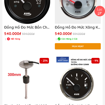
Đồng Hồ Đo Mức Bồn Chứa Toilet Cho Tàu Cano, Đường Kính 52mm, Tần Số 0-190ohm
Đồng Hồ Đo Mức Xăng KY10100 12/24V Tần Số 0-190ohm
540.000₫
540.000₫
594.000₫
594.000₫
Hết hàng
Còn Hàng 2 Cái
|
|
MUA NGAY
- 23%
- 9%