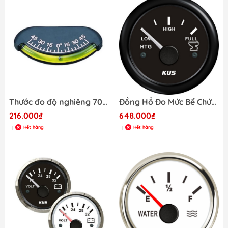
Thước đo độ nghiêng 70085
Đồng Hồ Đo Mức Bể Chứa Chất Thải Toilet, Dùng Cho tàu Cano Điện Áp 12/24V , Mã KY12200
216.000₫
648.000₫
Hết hàng
Hết hàng
|
|