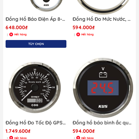
Đồng Hồ Báo Điện Áp 8-16V, Đường Kính 52mm, Màu Trắng hoặc Đen, Dùng Báo Bình ắc quy, điện áp DC
Đồng Hồ Đo Mức Nước, Đường Kính 52mm, Tần Số 0-190ohm
648.000₫
594.000₫
Hết hàng
Hết hàng
|
|
TÙY CHỌN
Đồng Hồ Đo Tốc Độ GPS 0-60Knot, Điện Áp 12/24V Đường Kính 85mm, Chất Liệu Inox316 Màu Đen, Mã JYV00989
Đồng hồ báo bình ắc quy , Đo Volt 12/24V Đồng Hồ Đo Volt dạng điện tử
1.749.600₫
594.000₫
Hết hàng
Hết hàng
|
|