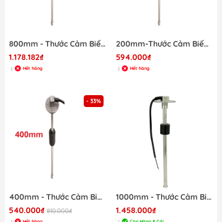
800mm - Thước Cảm Biến Đo Mức Chất Lỏng KUS J-S60071 800mm
200mm-Thước Cảm Biến Đo Mức Chất Lỏng KUS J-S60057 200mm
1.178.182₫
594.000₫
Hết hàng
Hết hàng
|
|
- 33%
400mm - Thước Cảm Biến Đo Mức Chất Lỏng KUS J-S60063 400mm
1000mm - Thước Cảm Biến Đo Mức Chất Lỏng 100cm JKS04376
540.000₫
1.458.000₫
810.000₫
Hết hàng
Còn Hàng 8 Cái
|
|