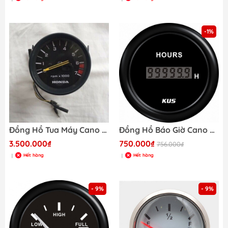
-1%
Đồng Hồ Tua Máy Cano Honda 37250-ZV5-822
Đồng Hồ Báo Giờ Cano KUS, 12/24V, Đường Kính 52mm, mã KY39201
3.500.000₫
750.000₫
756.000₫
Hết hàng
Hết hàng
|
|
- 9%
- 9%