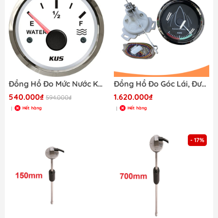
Đồng Hồ Đo Mức Nước KUS 12/24V KY11100 Màu Trắng (Water Gauge)
Đồng Hồ Đo Góc Lái, Đường Kính 52mm
540.000₫
1.620.000₫
594.000₫
Hết hàng
Hết hàng
|
|
- 17%