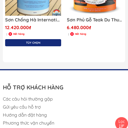
Sơn Chống Hà International TRILUX 33 WHITE YBA064, Dung Tích 4 Lít, Màu Trắng Hoặc Đen
Sơn Phủ Gỗ Teak Du Thuyền, Hãng Starbrite 1 Gallon ~ 3.78L , Phủ Bảo Dưỡng Sàn Gỗ Cho Du Thuyền
12.420.000₫
6.480.000₫
Hết hàng
Hết hàng
|
|
TÙY CHỌN
HỖ TRỢ KHÁCH HÀNG
Các câu hỏi thường gặp
Gửi yêu cầu hỗ trợ
Hướng dẫn đặt hàng
Phương thức vận chuyển