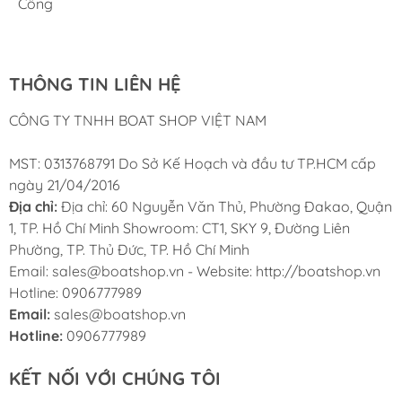
Công
Nam
THÔNG TIN LIÊN HỆ
CÔNG TY TNHH BOAT SHOP VIỆT NAM
MST: 0313768791 Do Sở Kế Hoạch và đầu tư TP.HCM cấp
ngày 21/04/2016
Địa chỉ:
Địa chỉ: 60 Nguyễn Văn Thủ, Phường Đakao, Quận
1, TP. Hồ Chí Minh Showroom: CT1, SKY 9, Đường Liên
Phường, TP. Thủ Đức, TP. Hồ Chí Minh
Email: sales@boatshop.vn - Website: http://boatshop.vn
Hotline: 0906777989
Email:
sales@boatshop.vn
Hotline:
0906777989
KẾT NỐI VỚI CHÚNG TÔI