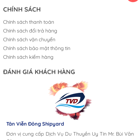
CHÍNH SÁCH
Chính sách thanh toán
Chính sách đổi trả hàng
Chính sách vận chuyển
Chính sách bảo mật thông tin
Chính sách kiểm hàng
ĐÁNH GIÁ KHÁCH HÀNG
Lưu Gia Cano
Giá cả hợp lý, giao hàng nhanh chóng
Tân Viễn Đông Shipyard
Corsair Marine International
Triac Composites - Rapido
Đơn vị cung cấp Dịch Vụ Du Thuyền Uy Tín Mr. Bùi Văn
Cung ứng sản phẩm nhanh chóng chuyên nghiệp
Chúng tôi có thể mua những sản phẩm tốt ngay tại Việt