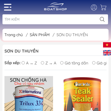
Trang chủ
/
SẢN PHẨM
/
SƠN DU THUYỀN
SƠN DU THUYỀN
Sắp xếp:
A → Z
Z → A
Giá tăng dần
Giá giả