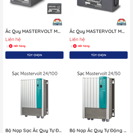
Ắc Quy MASTERVOLT MVG 12VDC - 25AH, Model: 64000250, (Ắc Quy Axit-chì cho động cơ diesel, kích thước 167 x 176 x126 mm) . Hàng mới 100%
Ắc Quy MASTERVOLT MVG 12VDC - 120AH, Model: 64001200 (Ắc Quy Axit-chì cho động cơ diesel, kích thước 513 x 189 x223 mm) . Hàng mới 100%
Liên hệ
Liên hệ
Hết hàng
Hết hàng
|
|
TÙY CHỌN
TÙY CHỌN
Bộ Nạp Sạc Ắc Quy Tự Động Mastervolt, Mass 24/100 230V/50-60Hz
Bộ Nạp Ắc Quy Tự Động Mastervolt, Mass 24/50-2 , 230V/50-60Hz