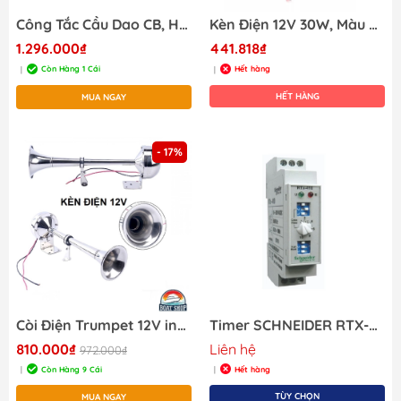
Công Tắc Cầu Dao CB, Hãng BEP, 100A, Mã 185100F01-1
Kèn Điện 12V 30W, Màu Đen Đỏ, Loại Nhỏ, Mã MS-130
1.296.000₫
441.818₫
Còn Hàng 1 Cái
Hết hàng
|
|
HẾT HÀNG
MUA NGAY
- 17%
Còi Điện Trumpet 12V inox 316, Cho Tàu Cano, Xe Tải, Điện 12V
Timer SCHNEIDER RTX-410
810.000₫
Liên hệ
972.000₫
Còn Hàng 9 Cái
Hết hàng
|
|
TÙY CHỌN
MUA NGAY