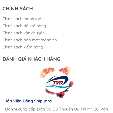
CHÍNH SÁCH
Chính sách thanh toán
Chính sách đổi trả hàng
Chính sách vận chuyển
Chính sách bảo mật thông tin
Chính sách kiểm hàng
ĐÁNH GIÁ KHÁCH HÀNG
Lưu Gia Cano
Giá cả hợp lý, giao hàng nhanh chóng
Tân Viễn Đông Shipyard
Corsair Marine International
Triac Composites - Rapido
Đơn vị cung cấp Dịch Vụ Du Thuyền Uy Tín Mr. Bùi Văn