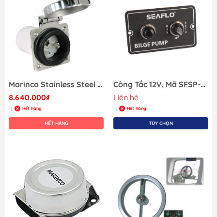
Marinco Stainless Steel Shore Power Inlet 50A 125/250
Công Tắc 12V, Mã SFSP-015-01
8.640.000₫
Liên hệ
Hết hàng
Hết hàng
|
|
HẾT HÀNG
TÙY CHỌN