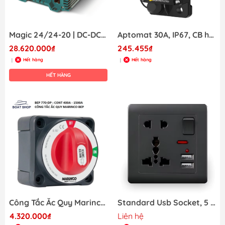
Magic 24/24-20 | DC-DC converters , 81300200
Aptomat 30A, IP67, CB hay cầu dao tự động 30A, Circuit Breakers GM-EP-C5050
28.620.000₫
245.455₫
Hết hàng
Hết hàng
|
|
HẾT HÀNG
Công Tắc Ắc Quy Marinco BEP 770-DP, Ngắt Dòng 400A - 1500A Hãng BEP USA
Standard Usb Socket, 5 Hole Embedded Panel, 2A Dual USB Port, AC 110-250V, Switch control Wall Universal Power Outlet
4.320.000₫
Liên hệ