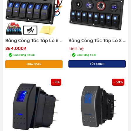
Bảng Công Tắc Táp Lô 6 nút Bấm Cho Tàu Cano, Xe SLPN6, Mã S50802-6H1P1U1V
Bảng Công Tắc Táp Lô 8 nút Bấm Cho Tàu Cano, Xe SLPN8, Bao gồm Đồng hồ, Sạc USB
864.000₫
Liên hệ
Còn Hàng 41 Cái
Còn Hàng 1 Cái
|
|
TÙY CHỌN
MUA NGAY
- 9%
- 50%