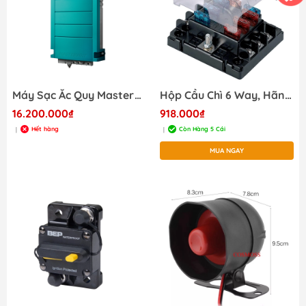
Máy Sạc Ắc Quy Mastervolt ChargeMaster 12/25-3, Model 44010250, Đầu vào 230 V (180-265 V), 50/60 Hz, Đầu Ra: 25 A at 13.25 V
Hộp Cầu Chì 6 Way, Hãng BEP, USA. Mã ATC 6WQC
16.200.000₫
918.000₫
Hết hàng
Còn Hàng 5 Cái
|
|
MUA NGAY