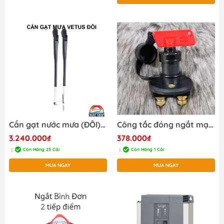
Cần gạt nước mưa (ĐÔI) VETUS Vetus Black Parallel Wiper Arm 308 to 393mm RWAD
Công tắc đóng ngắt mạch ngắt dương ắc quy 2 cọc bình, Ngắt Mát Điện DC
3.240.000₫
378.000₫
Còn Hàng 23 Cái
Còn Hàng 1 Cái
|
|
MUA NGAY
MUA NGAY