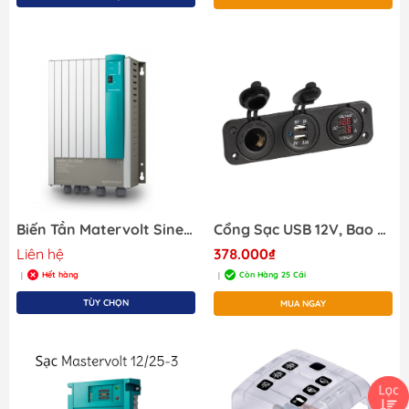
Biến Tần Matervolt Sine Inverter 24/2500 at 320V, 50Hz, DC at 24V, 24022500
Cổng Sạc USB 12V, Bao Gồm 1 Cổng Sạc Công Tắc và 1 Cổng 12V
Liên hệ
378.000₫
Hết hàng
Còn Hàng 25 Cái
|
|
TÙY CHỌN
MUA NGAY