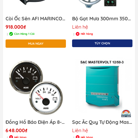
Còi Ốc Sên AFI MARINCO, Điện 12V, Mã 11035
Bộ Gạt Mưa 300mm 350mm Watertight/Gastight Marine Clear View Screen
918.000₫
Liên hệ
Còn Hàng 1 Cái
Hết hàng
|
|
TÙY CHỌN
MUA NGAY
Đồng Hồ Báo Điện Áp 8-16V, Đường Kính 52mm, Màu Trắng hoặc Đen, Dùng Báo Bình ắc quy, điện áp DC
Sạc Ắc Quy Tự Động Mastervolt 12/50-3, Mã 44310505
648.000₫
Liên hệ
Hết hàng
Hết hàng
|
|