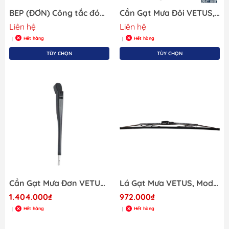
BEP (ĐƠN) Công tắc đóng ngắt dùng cho bộ sạc , dòng điện 12A - Contour Battery Master Switch. Hàng mới 100%
Cần Gạt Mưa Đôi VETUS, Model : SSADX, thép, Chiều Dài 386 đến 471mm. hàng mới 100%
Liên hệ
Liên hệ
Hết hàng
Hết hàng
|
|
TÙY CHỌN
TÙY CHỌN
Cần Gạt Mưa Đơn VETUS, Model: RWAL, Màu Đen, Chiều Dài 395 đến 481mm.
Lá Gạt Mưa VETUS, Model WBS51, Phủ Bóng, Chiều Dài 508mm.hàng mới 100%
1.404.000₫
972.000₫
Hết hàng
Hết hàng
|
|