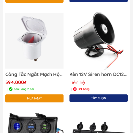
Công Tắc Ngắt Mạch Hộp, Dùng Cho Điện 12/24/48V, Chất Liệu Nhựa ABS, Mã SFBIS1-01
Kèn 12V Siren horn DC12V 20W 6 Tones
594.000₫
Liên hệ
Còn Hàng 2 Cái
Hết hàng
|
|
TÙY CHỌN
MUA NGAY