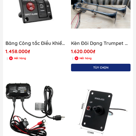
Bảng Công tắc Điều Khiển 12V, 20A Cho Bơm Nước Lườn
Kèn Đôi Dạng Trumpet Cho tàu Cano, Chất Liệu Inox 304 , Kích Thước 390/475mm , Điện Áp 12/24V tùy chọn
1.458.000₫
1.620.000₫
Hết hàng
Hết hàng
|
|
TÙY CHỌN