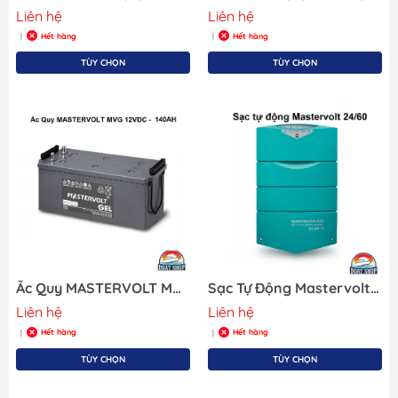
Liên hệ
Liên hệ
Hết hàng
Hết hàng
|
|
TÙY CHỌN
TÙY CHỌN
Ắc Quy MASTERVOLT MVG 12VDC - 140AH, Model: 64001400, (Ắc Quy Axit-chì cho động cơ diesel, kích thước 513 x 223 x 223 mm)
Sạc Tự Động Mastervolt ChargerMaster Plus 24/60-3 Czone 44320605
Liên hệ
Liên hệ
Hết hàng
Hết hàng
|
|
TÙY CHỌN
TÙY CHỌN