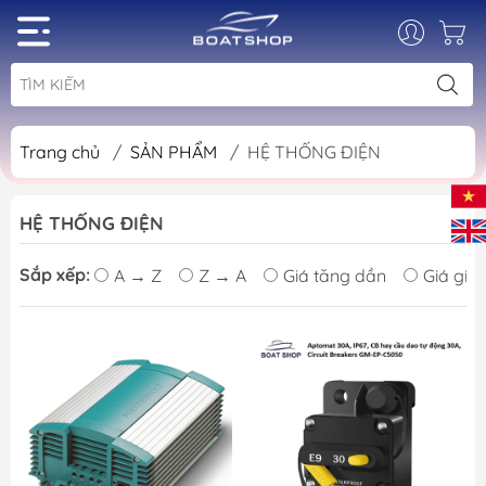
Trang chủ
/
SẢN PHẨM
/
HỆ THỐNG ĐIỆN
HỆ THỐNG ĐIỆN
Sắp xếp:
A → Z
Z → A
Giá tăng dần
Giá giả