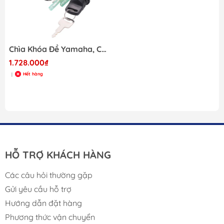
Chìa Khóa Đề Yamaha, Công Tắc Máy YA 703-82510-43
1.728.000₫
Hết hàng
|
HỖ TRỢ KHÁCH HÀNG
Các câu hỏi thường gặp
Gửi yêu cầu hỗ trợ
Hướng dẫn đặt hàng
Phương thức vận chuyển