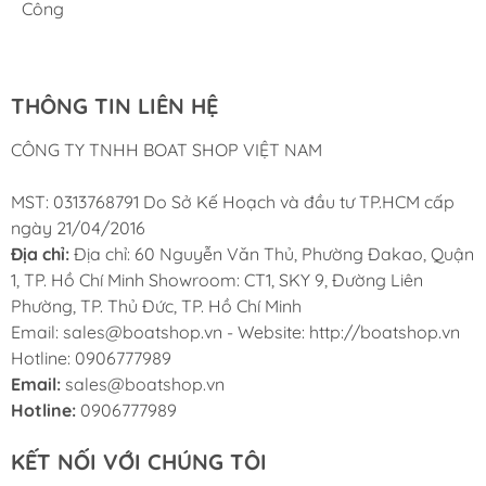
Cung ứng sản phẩm nhanh chóng chuyên nghiệp
Chúng tôi có thể mua những sản phẩm tốt ngay tại Việt
Công
Nam
THÔNG TIN LIÊN HỆ
CÔNG TY TNHH BOAT SHOP VIỆT NAM
MST: 0313768791 Do Sở Kế Hoạch và đầu tư TP.HCM cấp
ngày 21/04/2016
Địa chỉ:
Địa chỉ: 60 Nguyễn Văn Thủ, Phường Đakao, Quận
1, TP. Hồ Chí Minh Showroom: CT1, SKY 9, Đường Liên
Phường, TP. Thủ Đức, TP. Hồ Chí Minh
Email: sales@boatshop.vn - Website: http://boatshop.vn
Hotline: 0906777989
Email:
sales@boatshop.vn
Hotline:
0906777989
KẾT NỐI VỚI CHÚNG TÔI