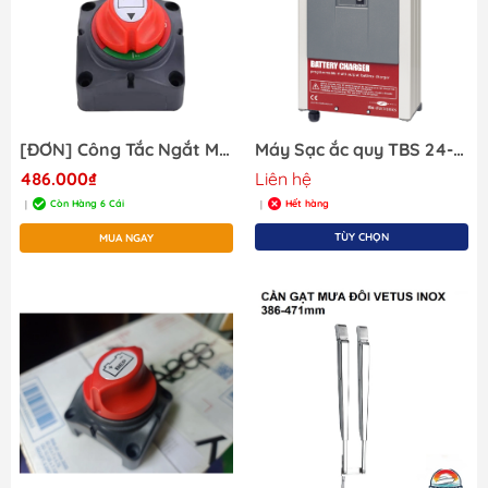
[ĐƠN] Công Tắc Ngắt Mát Cắt Mạch 2 Cọc Bình Ắc Quy MT311 12/24/48V DC
Máy Sạc ắc quy TBS 24-80a, Item 5027420 , 24/80A-3, nguồn đầu vào 230V , 50/60HZ, nguồn đầu ra : 24V-80A .
486.000₫
Liên hệ
Còn Hàng 6 Cái
Hết hàng
|
|
TÙY CHỌN
MUA NGAY