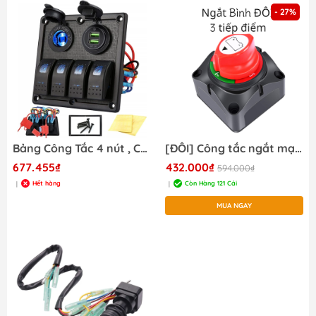
- 27%
Bảng Công Tắc 4 nút , Chống Nước, Cho Tàu Thuyền, Xe,
[ĐÔI] Công tắc ngắt mạch đôi , 3 Cọc Tiếp Điểm, Cho 2 Ắc Quy MT311-1-2
677.455₫
432.000₫
594.000₫
Hết hàng
Còn Hàng 121 Cái
|
|
MUA NGAY