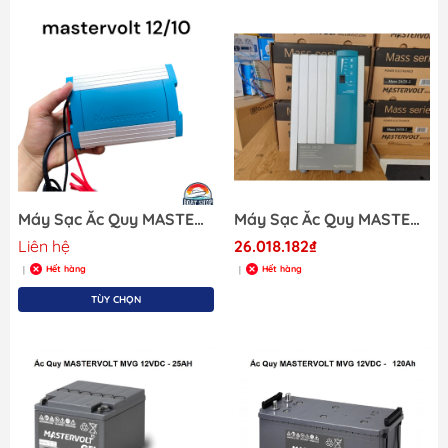
Máy Sạc Ắc Quy MASTERVOLT 12/10, Model: 43011000, serial H909L0055, Đầu Vào: 220V-240V , 50/60Hz , Đầu Ra: 14.25V-10A. Cho Tàu Thuyền
Máy Sạc Ắc Quy MASTERVOLT MASS 24/25, Model: 40020256, Serial: J517R0072, Đầu Vào: 230 V (180-265 V), 50/60 Hz, Đầu Ra: 25 A - 28.5 V
Liên hệ
26.018.182₫
Hết hàng
Hết hàng
|
|
TÙY CHỌN