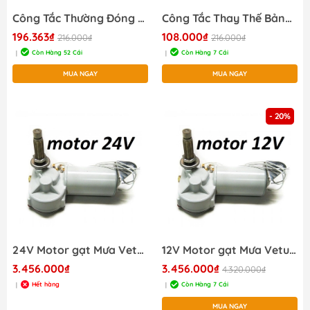
Công Tắc Thường Đóng ( nhấn nhả ) công tắc còi điện SEALUX SLNW
Công Tắc Thay Thế Bảng Táp Lô - (ON OFF) SEALUX SLOFW
196.363₫
108.000₫
216.000₫
216.000₫
Còn Hàng 52 Cái
Còn Hàng 7 Cái
|
|
MUA NGAY
MUA NGAY
- 20%
24V Motor gạt Mưa Vetus RW02A 24V, Trục 50mm, 16 Răng Rơ Nia, Dành Cho Tàu Thuyền Hàng Hải Cano
12V Motor gạt Mưa Vetus RW01A 12V, Trục 50mm, 16 Răng Rơ Nia, Dành Cho Tàu Thuyền Hàng Hải Cano
3.456.000₫
3.456.000₫
4.320.000₫
Hết hàng
Còn Hàng 7 Cái
|
|
MUA NGAY