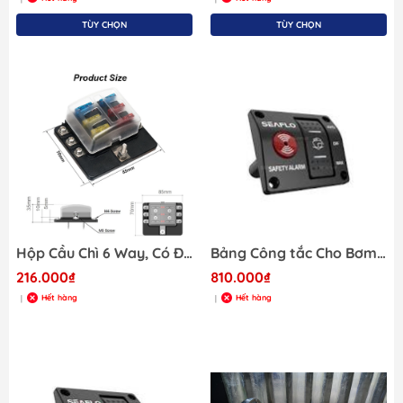
TÙY CHỌN
TÙY CHỌN
Hộp Cầu Chì 6 Way, Có Đèn Báo, Đầu vào 100A, 32VDC, Đầu Ra Max 30A, Công Tắc
Bảng Công tắc Cho Bơm Nước Lườn 24V
216.000₫
810.000₫
Hết hàng
Hết hàng
|
|