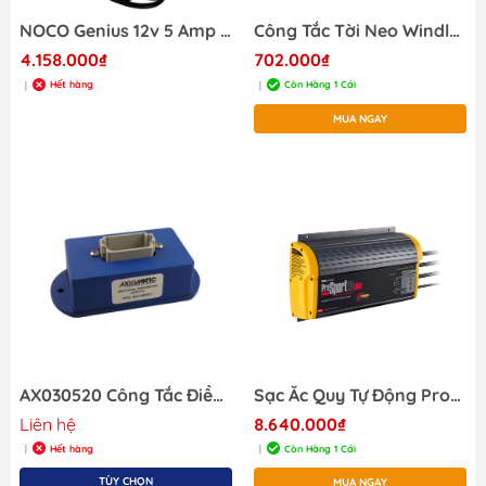
NOCO Genius 12v 5 Amp Sạc Điện Ắc Quy Hàng Hải
Công Tắc Tời Neo Windlass (ON) OFF (ON), Mã S55204
4.158.000₫
702.000₫
Hết hàng
Còn Hàng 1 Cái
|
|
MUA NGAY
AX030520 Công Tắc Điều Khiển 1 Analog Signal
Sạc Ắc Quy Tự Động ProMarine Gen 3 ProSport 20,3 ouput, AC at 110/230V 50-60Hz, DC 12/20amps
Liên hệ
8.640.000₫
Hết hàng
Còn Hàng 1 Cái
|
|
TÙY CHỌN
MUA NGAY