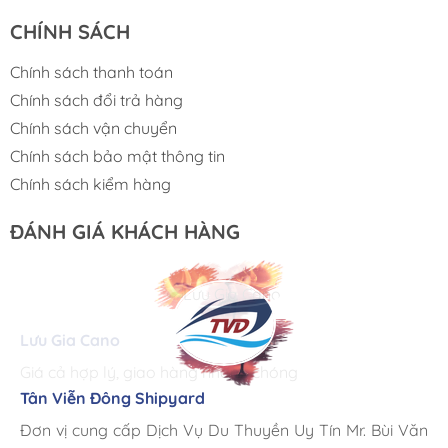
Công nghiệp:
CHÍNH SÁCH
Cung cấp nguồn điện ổn định cho các thiết bị công
Chính sách thanh toán
nghiệp, chẳng hạn như động cơ, cảm biến, v.v.
Chính sách đổi trả hàng
Chính sách vận chuyển
Chính sách bảo mật thông tin
Chính sách kiểm hàng
ĐÁNH GIÁ KHÁCH HÀNG
Lưu Gia Cano
Giá cả hợp lý, giao hàng nhanh chóng
Tân Viễn Đông Shipyard
Corsair Marine International
Triac Composites - Rapido
Đơn vị cung cấp Dịch Vụ Du Thuyền Uy Tín Mr. Bùi Văn