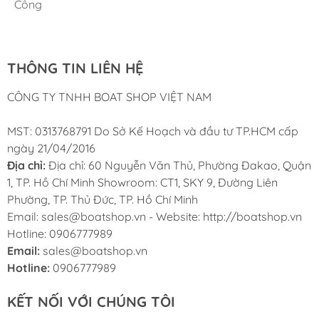
Cung ứng sản phẩm nhanh chóng chuyên nghiệp
Chúng tôi có thể mua những sản phẩm tốt ngay tại Việt
Công
Nam
THÔNG TIN LIÊN HỆ
CÔNG TY TNHH BOAT SHOP VIỆT NAM
MST: 0313768791 Do Sở Kế Hoạch và đầu tư TP.HCM cấp
ngày 21/04/2016
Địa chỉ:
Địa chỉ: 60 Nguyễn Văn Thủ, Phường Đakao, Quận
1, TP. Hồ Chí Minh Showroom: CT1, SKY 9, Đường Liên
Phường, TP. Thủ Đức, TP. Hồ Chí Minh
Email: sales@boatshop.vn - Website: http://boatshop.vn
Hotline: 0906777989
Email:
sales@boatshop.vn
Hotline:
0906777989
KẾT NỐI VỚI CHÚNG TÔI