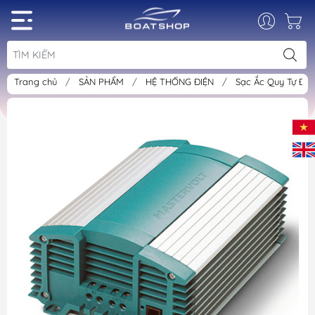
Trang chủ
/
SẢN PHẨM
/
HỆ THỐNG ĐIỆN
/
Sạc Ắc Quy Tự Độ