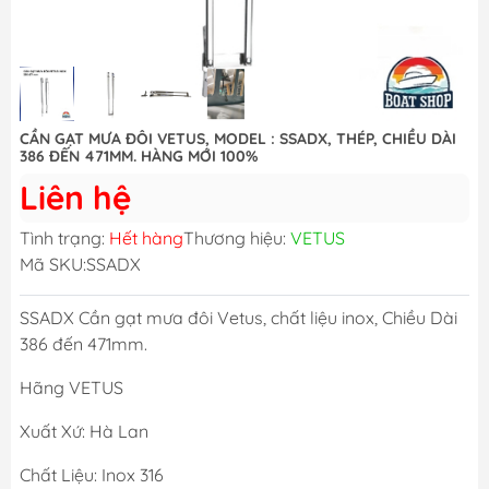
CẦN GẠT MƯA ĐÔI VETUS, MODEL : SSADX, THÉP, CHIỀU DÀI
386 ĐẾN 471MM. HÀNG MỚI 100%
Liên hệ
Tình trạng:
Hết hàng
Thương hiệu:
VETUS
Mã SKU:
SSADX
SSADX Cần gạt mưa đôi Vetus, chất liệu inox, Chiều Dài
386 đến 471mm.
Hãng VETUS
Xuất Xứ: Hà Lan
Chất Liệu: Inox 316