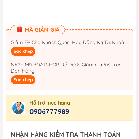
MÃ GIẢM GIÁ
Giảm 7% Cho Khách Quen, Hãy Đăng Ký Tài Khoản
Sao chép
Nhập Mã BOATSHOP Để Được Giảm Giá 5% Trên
Đơn Hàng.
Sao chép
Hỗ trợ mua hàng
0906777989
NHẬN HÀNG KIỂM TRA THANH TOÁN