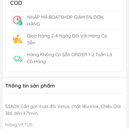
COD
NHẬP MÃ BOATSHOP GIẢM 5% ĐƠN
HÀNG
Giao Hàng 2-4 Ngày Đối Với Hàng Có
Sẵn
Hàng Không Có Sẵn ORDER 1-2 Tuần Là
Có Hàng.
Thông tin sản phẩm
SSADX Cần gạt mưa đôi Vetus, chất liệu inox, Chiều Dài
386 đến 471mm.
Hãng VETUS