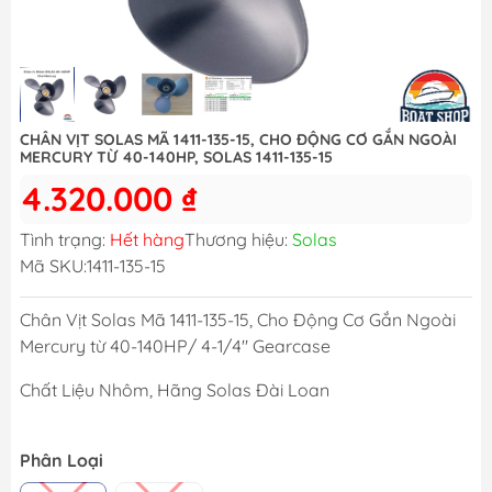
CHÂN VỊT SOLAS MÃ 1411-135-15, CHO ĐỘNG CƠ GẮN NGOÀI
MERCURY TỪ 40-140HP, SOLAS 1411-135-15
4.320.000 ₫
Tình trạng:
Hết hàng
Thương hiệu:
Solas
Mã SKU:
1411-135-15
Chân Vịt Solas Mã 1411-135-15, Cho Động Cơ Gắn Ngoài
Mercury từ 40-140HP/ 4-1/4" Gearcase
Chất Liệu Nhôm, Hãng Solas Đài Loan
Phân Loại