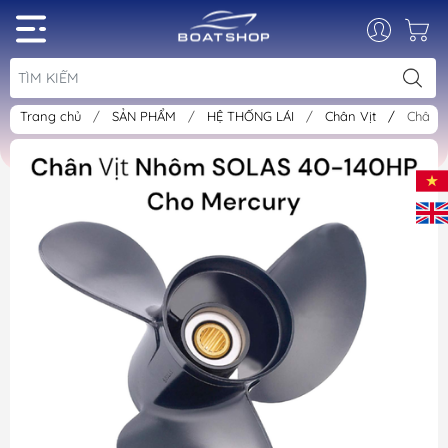
Trang chủ
/
SẢN PHẨM
/
HỆ THỐNG LÁI
/
Chân Vịt
/
Chân V