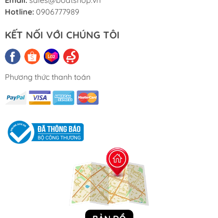
Email:
sales@boatshop.vn
Hotline:
0906777989
Chân Vịt Nhôm Solas – Hiệu
KẾT NỐI VỚI CHÚNG TÔI
suất cao, Bền bỉ, Tương
thích hoàn hảo:
Phương thức thanh toán
Boat Shop cung cấp các dòng chân vịt Solas phổ
biến cho động cơ Mercury, trong đó có hai mã sản
phẩm tiêu biểu với các thông số kỹ thuật khác
nhau:
1. Chân Vịt Solas Mã 1411-135-15:
Tương thích:
Các dòng
động cơ gắn ngoài
Mercury từ 40HP đến 140HP
với
hộp số 4-1/4"
(Gearcase)
.
Chất liệu:
Nhôm cao cấp
.
Xuất xứ:
Đài Loan
, thương hiệu
SOLAS
.
Thông số: