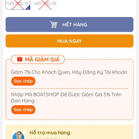
1411-135-15
1411-130-19
HẾT HÀNG
MUA NGAY
MÃ GIẢM GIÁ
Giảm 7% Cho Khách Quen, Hãy Đăng Ký Tài Khoản
Sao chép
Nhập Mã BOATSHOP Để Được Giảm Giá 5% Trên
Đơn Hàng.
Sao chép
Hỗ trợ mua hàng