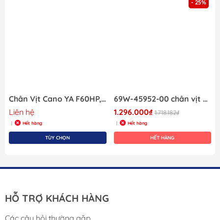
- 25%
Số răng trục lót: 15 răng
Thích hợp sử dụng cho máy Mercury 85Hp
Đặc điểm:
Quy trình đúc ép độc quyền Solas, giúp chân vịt
cứng gấp 4 lần hơn so với các Chân vịt khác
Chân Vịt Cano YA F60HP, 69W-45943-00-EL (11x15G)
69W-45952-00 chân vịt nhôm 11-3/8 x 12G rất phổ biến cho máy 40–60HP Yamaha
Cánh mạnh hơn với hiệu suất tốt hơn
Liên hệ
1.296.000₫
1.718.182₫
Trục lót bằng cao su
Hết hàng
Hết hàng
|
|
…
TÙY CHỌN
HẾT HÀNG
"Nâng Tầm Hiệu Suất &
Tốc Độ Với Chân Vịt
HỖ TRỢ KHÁCH HÀNG
Nhôm Solas (Mã 1411-135-
Các câu hỏi thường gặp