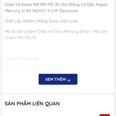
Chân Vịt Solas Mã 1411-135-15, Cho Động Cơ Gắn Ngoài
Mercury từ 40-140HP/ 4-1/4" Gearcase
Chất Liệu Nhôm, Hãng Solas Đài Loan
Mô tả sản phẩm Chân vịt Cano Mecury 85Hp - Mã sản
phẩm 1411-130-19
Xuất xứ: Đài Loan
Thương hiệu: Solas
Chất liệu: Nhôm
XEM THÊM
Đường kính: 13 inch
Bước: 19
SẢN PHẨM LIÊN QUAN
Xoay phải