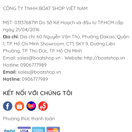
CÔNG TY TNHH BOAT SHOP VIỆT NAM
MST: 0313768791 Do Sở Kế Hoạch và đầu tư TP.HCM cấp
ngày 21/04/2016
Địa chỉ:
Địa chỉ: 60 Nguyễn Văn Thủ, Phường Đakao, Quận
1, TP. Hồ Chí Minh Showroom: CT1, SKY 9, Đường Liên
Phường, TP. Thủ Đức, TP. Hồ Chí Minh
Email: sales@boatshop.vn - Website: http://boatshop.vn
Hotline: 0906777989
Email:
sales@boatshop.vn
Hotline:
0906777989
KẾT NỐI VỚI CHÚNG TÔI
Phương thức thanh toán