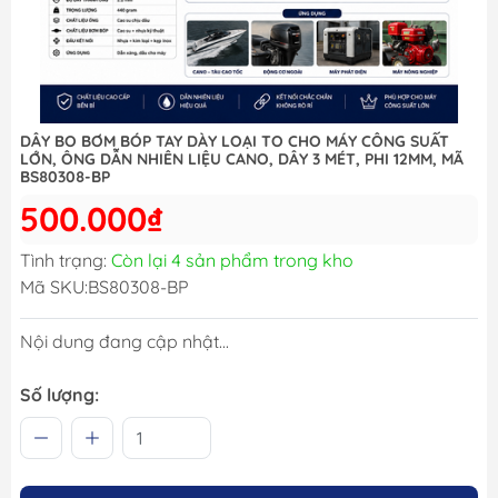
DÂY BO BƠM BÓP TAY DÀY LOẠI TO CHO MÁY CÔNG SUẤT
LỚN, ÔNG DẪN NHIÊN LIỆU CANO, DÂY 3 MÉT, PHI 12MM, MÃ
BS80308-BP
500.000₫
Tình trạng:
Còn lại 4 sản phẩm trong kho
Mã SKU:
BS80308-BP
Nội dung đang cập nhật...
Số lượng: