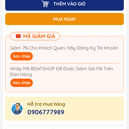
THÊM VÀO GIỎ
MUA NGAY
MÃ GIẢM GIÁ
Giảm 7% Cho Khách Quen, Hãy Đăng Ký Tài Khoản
Sao chép
Nhập Mã BOATSHOP Để Được Giảm Giá 5% Trên
Đơn Hàng.
Sao chép
Hỗ trợ mua hàng
0906777989