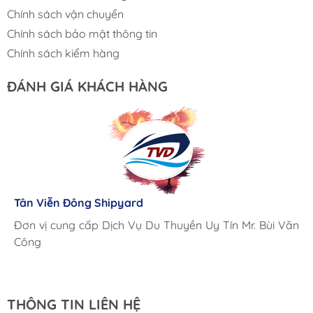
Chính sách vận chuyển
Chính sách bảo mật thông tin
Chính sách kiểm hàng
ĐÁNH GIÁ KHÁCH HÀNG
Lưu Gia Cano
Giá cả hợp lý, giao hàng nhanh chóng
Tân Viễn Đông Shipyard
Corsair Marine International
Triac Composites - Rapido
Đơn vị cung cấp Dịch Vụ Du Thuyền Uy Tín Mr. Bùi Văn
Cung ứng sản phẩm nhanh chóng chuyên nghiệp
Chúng tôi có thể mua những sản phẩm tốt ngay tại Việt
Công
Nam
THÔNG TIN LIÊN HỆ