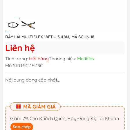
DÂY LÁI MULTIFLEX 18FT ~ 5.48M, MÃ SC-16-18
Liên hệ
Tình trạng:
Hết hàng
Thương hiệu:
Multiflex
Mã SKU:
SC-16-18C
Nội dung đang cập nhật...
MÃ GIẢM GIÁ
Giảm 7% Cho Khách Quen, Hãy Đăng Ký Tài Khoản
Sao chép