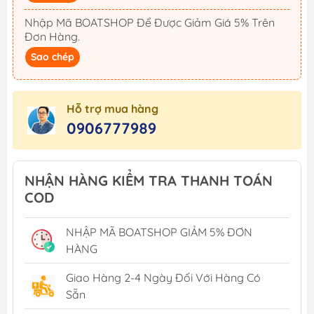
Nhập Mã BOATSHOP Để Được Giảm Giá 5% Trên
Đơn Hàng.
Sao chép
Hỗ trợ mua hàng
0906777989
NHẬN HÀNG KIỂM TRA THANH TOÁN
COD
NHẬP MÃ BOATSHOP GIẢM 5% ĐƠN
HÀNG
Giao Hàng 2-4 Ngày Đối Với Hàng Có
Sẵn