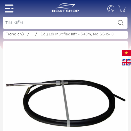
Trang chủ
/
/
Dây Lái Multiflex 18ft ~ 5.48m, Mã SC-16-18