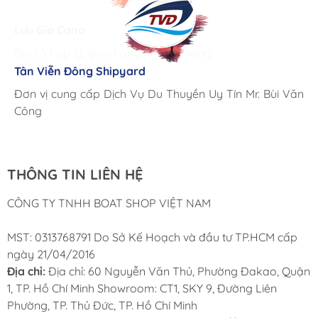
Lưu Gia Cano
Giá cả hợp lý, giao hàng nhanh chóng
Tân Viễn Đông Shipyard
Corsair Marine International
Triac Composites - Rapido
Đơn vị cung cấp Dịch Vụ Du Thuyền Uy Tín Mr. Bùi Văn
Cung ứng sản phẩm nhanh chóng chuyên nghiệp
Chúng tôi có thể mua những sản phẩm tốt ngay tại Việt
Công
Nam
THÔNG TIN LIÊN HỆ
CÔNG TY TNHH BOAT SHOP VIỆT NAM
MST: 0313768791 Do Sở Kế Hoạch và đầu tư TP.HCM cấp
ngày 21/04/2016
Địa chỉ:
Địa chỉ: 60 Nguyễn Văn Thủ, Phường Đakao, Quận
1, TP. Hồ Chí Minh Showroom: CT1, SKY 9, Đường Liên
Phường, TP. Thủ Đức, TP. Hồ Chí Minh