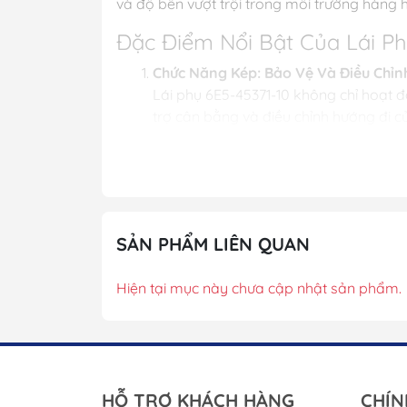
và độ bền vượt trội trong môi trường hàng h
Đặc Điểm Nổi Bật Của Lái P
Chức Năng Kép: Bảo Vệ Và Điều Chỉ
Lái phụ 6E5-45371-10 không chỉ hoạt
trợ cân bằng và điều chỉnh hướng đi củ
Tương Thích Với Động Cơ Yamaha 1
Được thiết kế dành riêng cho các độn
Sản phẩm thay thế trực tiếp cho các 
Chất Liệu Zinc Chống Ăn Mòn Cao C
Lái phụ được chế tạo từ hợp kim kẽm (
SẢN PHẨM LIÊN QUAN
bộ phận kim loại của động cơ như chân
Dễ Dàng Lắp Đặt Và Thay Thế
Hiện tại mục này chưa cập nhật sản phẩm.
Với thiết kế chuẩn hóa, lái phụ 6E5-
công, đảm bảo độ chính xác và dễ dàng
Độ Bền Và Hiệu Suất Ổn Định
Lái phụ zinc này có khả năng phân h
lượng được tối ưu để duy trì cân bằng
HỖ TRỢ KHÁCH HÀNG
CHÍN