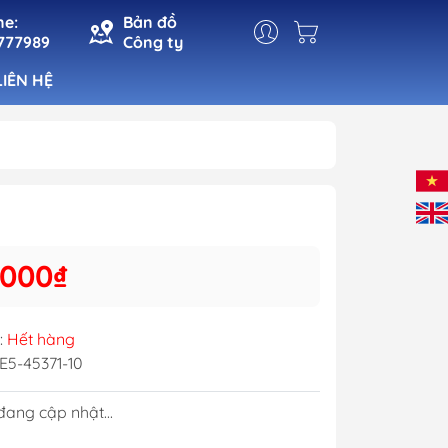
ne:
Bản đồ
777989
Công ty
LIÊN HỆ
t
Đèn Cabin
Đèn Pha
n
Đèn Tín Hiệu
.000₫
ho Cá
Đèn Trang Trí
 Mạn
:
Hết hàng
E5-45371-10
ang cập nhật...