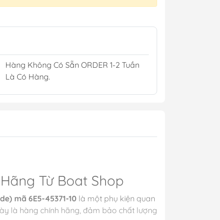
Kèn Điện Còi Điện
Bộ Gạt Mưa 12/24V
Ắc Quy Hàng Hải
Hàng Không Có Sẵn ORDER 1-2 Tuần
pCoat
Là Có Hàng.
illers
sin
h Hãng Từ Boat Shop
ode) mã 6E5-45371-10
là một phụ kiện quan
h
Áo Phao
ày là hàng chính hãng, đảm bảo chất lượng