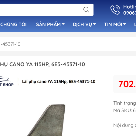
Hotli
0906
 CHÚNG TÔI
SẢN PHẨM
DỊCH VỤ
TIN MỚI
5-45371-10
uẩn
Bơm Nước Ngọ
PHỤ CANO YA 115HP, 6E5-45371-10
Cọc Bích Neo
luetooth
Bơm Tay
Cửa Thông Gió Vent &
 Cano
Bơm Nước Lườ
702
Louver
Bơm Sục Oxy C
Cầu Thang Inox Cho Tàu
Ống Lù Thông
Cano
Tình trạng
Bơm Máy Lạnh
Tay Nắm Inox
Mã SKU:
6
Bơm Chất Thải
Cột Cờ & Cột Đèn
Nội dung đ
Bơm Rút Nhớt
Nắp Xăng - Nắp Nước