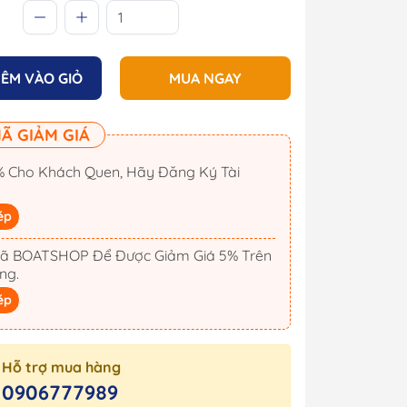
ÊM VÀO GIỎ
MUA NGAY
Ã GIẢM GIÁ
 Cho Khách Quen, Hãy Đăng Ký Tài
ép
ã BOATSHOP Để Được Giảm Giá 5% Trên
ng.
ép
Cano
Công Tắc Điện
Cano
Hộp Cầu Chì & Bus Bar
Sạc Ắc Quy Tự Động
Hỗ trợ mua hàng
0906777989
Biến Tần Inverter