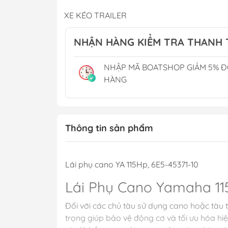
Phụ Gia
XE KÉO TRAILER
Cánh Bơm Nước B
THUYỀN BUỒM
Thùng Xăng Cano
NHẬN HÀNG KIỂM TRA THANH
CẮM TRẠI CAMPING
NHẬP MÃ BOATSHOP GIẢM 5% 
Phụ Kiện Hồ Cá - Bể Cá
Chậu Rửa Tay
HÀNG
Tủ Lạnh & Điều H
Toilet Điện
Toilet Xách Tay
Thông tin sản phẩm
Lọc Khử Mùi
Lái phụ cano YA 115Hp, 6E5-45371-10
Lái Phụ Cano Yamaha 11
Đối với các chủ tàu sử dụng cano hoặc tàu
trọng giúp bảo vệ động cơ và tối ưu hóa hi