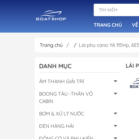
TRANG CHỦ
VỀ
Trang chủ
/
/
Lái phụ cano YA 115Hp, 6E
Dàn Loa Tiêu Ch
DANH MỤC
LÁI 
Đầu Phát Nhạc B
Loa Chống Nước
ÂM THANH GIẢI TRÍ
Âm Ly Cục Đẩy
BOONG TÀU -THÂN VỎ
CABIN
BƠM & XỬ LÝ NƯỚC
ĐÈN HÀNG HẢI
ĐỘNG CƠ VÀ PHỤ KIỆN