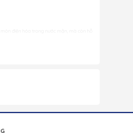
 Rửa
Kính Lặn
Túi Dụng Cụ
Kayak & Sup
n mòn điện hóa trong nước mặn, mà còn hỗ
 mã 6E5-45371-10 đảm bảo độ khớp hoàn hảo.
amaha phổ biến.
ện hóa vượt trội. Điều này giúp bảo vệ các
.
 các dụng cụ cơ bản. Sản phẩm được đúc thủ
ông làm suy giảm hiệu suất động cơ. Trọng
NG