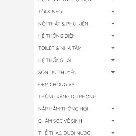
TỜI & NEO
NỘI THẤT & PHỤ KIỆN
HỆ THỐNG ĐIỆN
TOILET & NHÀ TẮM
HỆ THỐNG LÁI
SƠN DU THUYỀN
ĐỆM CHỐNG VA
THÙNG XĂNG DỰ PHÒNG
Hộp Điều Khiển
NẮP HẦM THÔNG HƠI
Lọc Các Loại
CHĂM SÓC VỆ SINH
Đồng Hồ & Cảm B
Nhớt - Nước Làm 
THỂ THAO DƯỚI NƯỚC