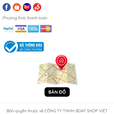
Kích thước:
340mm x 340mm x 470mm
– Đây là
kích thước tổng thể của thiết bị. Kích thước lớn hơn
thường mang lại hiệu quả phản xạ sóng radar tốt
Phương thức thanh toán
hơn, giúp bạn được phát hiện từ khoảng cách xa
hơn.
Thiết kế:
Phản xạ radar thường có cấu trúc dạng
góc (corner reflector) hoặc ống (tube), bao gồm
nhiều tấm phẳng được sắp xếp ở góc vuông với
nhau. Thiết kế này tối đa hóa khả năng phản xạ
sóng radar từ nhiều hướng.
Lắp đặt:
Thiết bị cần được lắp đặt ở vị trí cao nhất
có thể trên tàu (ví dụ: trên đỉnh cột buồm hoặc trên
nóc cabin) để đảm bảo không bị che khuất và có
tầm phản xạ xa nhất.
BẢN ĐỒ
Hàng Mới 100%:
Boat Shop cam kết sản phẩm
nguyên bản, chưa qua sử dụng, đảm bảo chất
Bản quyền thuộc về CÔNG TY TNHH BOAT SHOP VIỆT
lượng và hiệu suất tốt nhất ngay từ ban đầu.