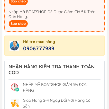
Sao chép
Nhập Mã BOATSHOP Để Được Giảm Giá 5% Trên
Đơn Hàng.
Sao chép
Hỗ trợ mua hàng
0906777989
NHẬN HÀNG KIỂM TRA THANH TOÁN
COD
NHẬP MÃ BOATSHOP GIẢM 5% ĐƠN
HÀNG
Giao Hàng 2-4 Ngày Đối Với Hàng Có
Sẵn