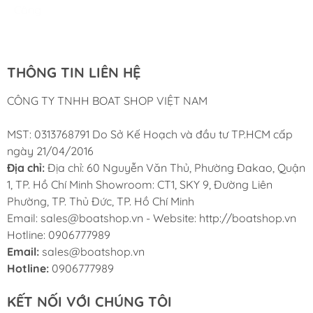
Cung ứng sản phẩm nhanh chóng chuyên nghiệp
Chúng tôi có thể mua những sản phẩm tốt ngay tại Việt
Công
Phản Xạ Radar Nhôm
Nam
(340x340x470mm) – Bền bỉ,
Hiệu quả, Đáng tin cậy:
THÔNG TIN LIÊN HỆ
CÔNG TY TNHH BOAT SHOP VIỆT NAM
Sản phẩm phản xạ radar của Boat Shop được chọn lọc
MST: 0313768791 Do Sở Kế Hoạch và đầu tư TP.HCM cấp
kỹ lưỡng, đảm bảo độ bền và hiệu quả phản xạ sóng
ngày 21/04/2016
radar:
Địa chỉ:
Địa chỉ: 60 Nguyễn Văn Thủ, Phường Đakao, Quận
Mã sản phẩm:
SF10710-3
– Giúp bạn dễ dàng
1, TP. Hồ Chí Minh Showroom: CT1, SKY 9, Đường Liên
nhận diện và đặt hàng đúng sản phẩm.
Phường, TP. Thủ Đức, TP. Hồ Chí Minh
Email: sales@boatshop.vn - Website: http://boatshop.vn
Chất liệu:
Nhôm
– Nhôm là vật liệu lý tưởng cho
Hotline: 0906777989
phản xạ radar vì nó có khả năng phản xạ sóng
Email:
sales@boatshop.vn
radar tốt, đồng thời có trọng lượng nhẹ và khả
Hotline:
0906777989
năng chống ăn mòn hiệu quả trong môi trường
biển mặn.
KẾT NỐI VỚI CHÚNG TÔI