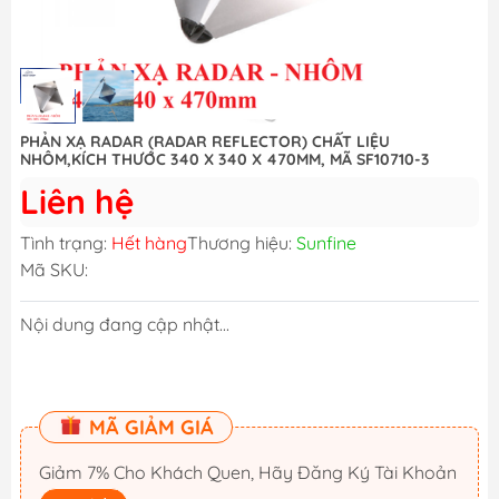
PHẢN XẠ RADAR (RADAR REFLECTOR) CHẤT LIỆU
NHÔM,KÍCH THƯỚC 340 X 340 X 470MM, MÃ SF10710-3
Liên hệ
Tình trạng:
Hết hàng
Thương hiệu:
Sunfine
Mã SKU:
Nội dung đang cập nhật...
MÃ GIẢM GIÁ
Giảm 7% Cho Khách Quen, Hãy Đăng Ký Tài Khoản