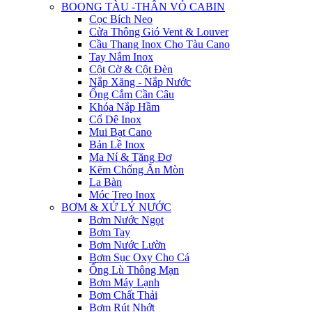
BOONG TÀU -THÂN VỎ CABIN
Cọc Bích Neo
Cửa Thông Gió Vent & Louver
Cầu Thang Inox Cho Tàu Cano
Tay Nắm Inox
Cột Cờ & Cột Đèn
Nắp Xăng - Nắp Nước
Ống Cắm Cần Câu
Khóa Nắp Hầm
Cổ Dê Inox
Mui Bạt Cano
Bản Lề Inox
Ma Ní & Tăng Đơ
Kẽm Chống Ăn Mòn
La Bàn
Móc Treo Inox
BƠM & XỬ LÝ NƯỚC
Bơm Nước Ngọt
Bơm Tay
Bơm Nước Lườn
Bơm Sục Oxy Cho Cá
Ống Lù Thông Mạn
Bơm Máy Lạnh
Bơm Chất Thải
Bơm Rút Nhớt