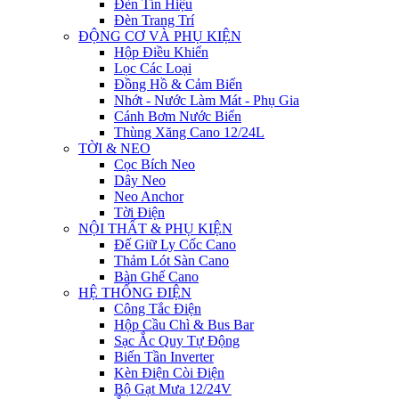
Đèn Tín Hiệu
Đèn Trang Trí
ĐỘNG CƠ VÀ PHỤ KIỆN
Hộp Điều Khiển
Lọc Các Loại
Đồng Hồ & Cảm Biến
Nhớt - Nước Làm Mát - Phụ Gia
Cánh Bơm Nước Biển
Thùng Xăng Cano 12/24L
TỜI & NEO
Cọc Bích Neo
Dây Neo
Neo Anchor
Tời Điện
NỘI THẤT & PHỤ KIỆN
Đế Giữ Ly Cốc Cano
Thảm Lót Sàn Cano
Bàn Ghế Cano
HỆ THỐNG ĐIỆN
Công Tắc Điện
Hộp Cầu Chì & Bus Bar
Sạc Ắc Quy Tự Động
Biến Tần Inverter
Kèn Điện Còi Điện
Bộ Gạt Mưa 12/24V