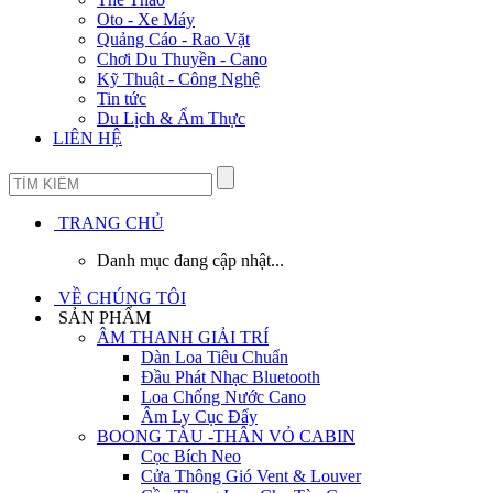
Oto - Xe Máy
Quảng Cáo - Rao Vặt
Chơi Du Thuyền - Cano
Kỹ Thuật - Công Nghệ
Tin tức
Du Lịch & Ẩm Thực
LIÊN HỆ
TRANG CHỦ
Danh mục đang cập nhật...
VỀ CHÚNG TÔI
SẢN PHẨM
ÂM THANH GIẢI TRÍ
Dàn Loa Tiêu Chuẩn
Đầu Phát Nhạc Bluetooth
Loa Chống Nước Cano
Âm Ly Cục Đẩy
BOONG TÀU -THÂN VỎ CABIN
Cọc Bích Neo
Cửa Thông Gió Vent & Louver