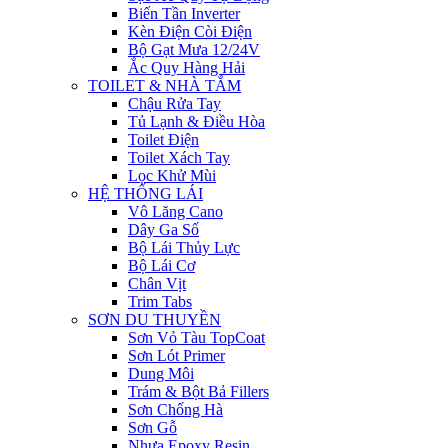
Biến Tần Inverter
Kèn Điện Còi Điện
Bộ Gạt Mưa 12/24V
Ắc Quy Hàng Hải
TOILET & NHÀ TẮM
Chậu Rửa Tay
Tủ Lạnh & Điều Hòa
Toilet Điện
Toilet Xách Tay
Lọc Khử Mùi
HỆ THỐNG LÁI
Vô Lăng Cano
Dây Ga Số
Bộ Lái Thủy Lực
Bộ Lái Cơ
Chân Vịt
Trim Tabs
SƠN DU THUYỀN
Sơn Vỏ Tàu TopCoat
Sơn Lót Primer
Dung Môi
Trám & Bột Bả Fillers
Sơn Chống Hà
Sơn Gỗ
Nhựa Epoxy Resin