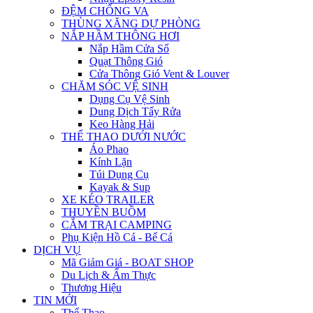
ĐỆM CHỐNG VA
THÙNG XĂNG DỰ PHÒNG
NẮP HẦM THÔNG HƠI
Nắp Hầm Cửa Sổ
Quạt Thông Gió
Cửa Thông Gió Vent & Louver
CHĂM SÓC VỆ SINH
Dụng Cụ Vệ Sinh
Dung Dịch Tẩy Rửa
Keo Hàng Hải
THỂ THAO DƯỚI NƯỚC
Áo Phao
Kính Lặn
Túi Dụng Cụ
Kayak & Sup
XE KÉO TRAILER
THUYỀN BUỒM
CẮM TRẠI CAMPING
Phụ Kiện Hồ Cá - Bể Cá
DỊCH VỤ
Mã Giảm Giá - BOAT SHOP
Du Lịch & Ẩm Thực
Thương Hiệu
TIN MỚI
Thể Thao