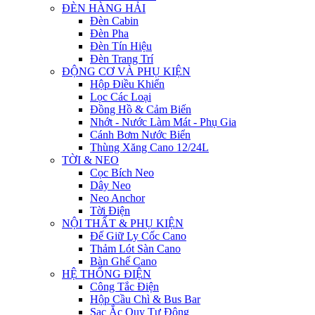
ĐÈN HÀNG HẢI
Đèn Cabin
Đèn Pha
Đèn Tín Hiệu
Đèn Trang Trí
ĐỘNG CƠ VÀ PHỤ KIỆN
Hộp Điều Khiển
Lọc Các Loại
Đồng Hồ & Cảm Biến
Nhớt - Nước Làm Mát - Phụ Gia
Cánh Bơm Nước Biển
Thùng Xăng Cano 12/24L
TỜI & NEO
Cọc Bích Neo
Dây Neo
Neo Anchor
Tời Điện
NỘI THẤT & PHỤ KIỆN
Đế Giữ Ly Cốc Cano
Thảm Lót Sàn Cano
Bàn Ghế Cano
HỆ THỐNG ĐIỆN
Công Tắc Điện
Hộp Cầu Chì & Bus Bar
Sạc Ắc Quy Tự Động