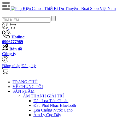
Hotline:
0906777989
Bản đồ
Công ty
Đăng nhập
Đăng ký
TRANG CHỦ
VỀ CHÚNG TÔI
SẢN PHẨM
ÂM THANH GIẢI TRÍ
Dàn Loa Tiêu Chuẩn
Đầu Phát Nhạc Bluetooth
Loa Chống Nước Cano
Âm Ly Cục Đẩy