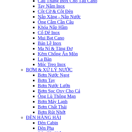
Cầu Thang Inox Cho Tàu Cano
Tay Nắm Inox
Cột Cờ & Cột Đèn
Nắp Xăng - Nắp Nước
Ống Cắm Cần Câu
Khóa Nắp Hầm
Cổ Dê Inox
Mui Bạt Cano
Bản Lề Inox
Ma Ní & Tăng Đơ
Kẽm Chống Ăn Mòn
La Bàn
Móc Treo Inox
BƠM & XỬ LÝ NƯỚC
Bơm Nước Ngọt
Bơm Tay
Bơm Nước Lườn
Bơm Sục Oxy Cho Cá
Ống Lù Thông Mạn
Bơm Máy Lạnh
Bơm Chất Thải
Bơm Rút Nhớt
ĐÈN HÀNG HẢI
Đèn Cabin
Đèn Pha