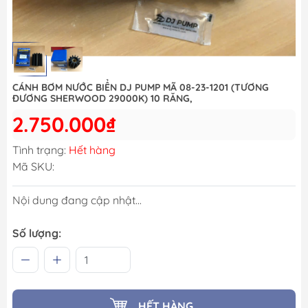
CÁNH BƠM NƯỚC BIỂN DJ PUMP MÃ 08-23-1201 (TƯƠNG
ĐƯƠNG SHERWOOD 29000K) 10 RĂNG,
2.750.000₫
Tình trạng:
Hết hàng
Mã SKU:
Nội dung đang cập nhật...
Số lượng:
HẾT HÀNG