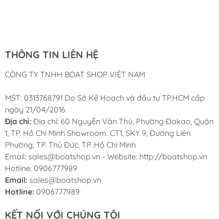
Cung ứng sản phẩm nhanh chóng chuyên nghiệp
Chúng tôi có thể mua những sản phẩm tốt ngay tại Việt
Công
Nam
THÔNG TIN LIÊN HỆ
CÔNG TY TNHH BOAT SHOP VIỆT NAM
MST: 0313768791 Do Sở Kế Hoạch và đầu tư TP.HCM cấp
ngày 21/04/2016
Địa chỉ:
Địa chỉ: 60 Nguyễn Văn Thủ, Phường Đakao, Quận
1, TP. Hồ Chí Minh Showroom: CT1, SKY 9, Đường Liên
Phường, TP. Thủ Đức, TP. Hồ Chí Minh
Email: sales@boatshop.vn - Website: http://boatshop.vn
Hotline: 0906777989
Email:
sales@boatshop.vn
Hotline:
0906777989
KẾT NỐI VỚI CHÚNG TÔI