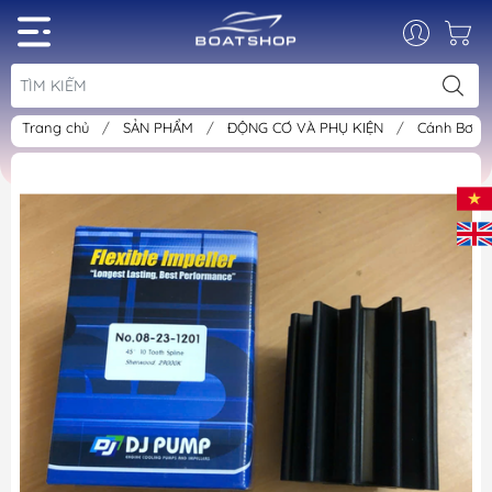
Trang chủ
/
SẢN PHẨM
/
ĐỘNG CƠ VÀ PHỤ KIỆN
/
Cánh Bơm 