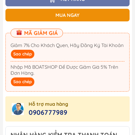
MUA NGAY
MÃ GIẢM GIÁ
Giảm 7% Cho Khách Quen, Hãy Đăng Ký Tài Khoản
Sao chép
Nhập Mã BOATSHOP Để Được Giảm Giá 5% Trên
Đơn Hàng.
Sao chép
Hỗ trợ mua hàng
0906777989
NHẬN HÀNG KIỂM TRA THANH TOÁN