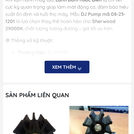
cực kỳ quan trọng giúp làm mát động cơ, đảm bảo hiệu
suất ổn định và tuổi thọ máy. Mẫu
DJ Pump mã 08-23-
1201
là lựa chọn thay thế hoàn hảo cho
Sherwood
29000K
, chất lượng tương đương – giá tối ưu hơn.
⚙️ Thông số kỹ thuật:
Thương hiệu:
DJ PUMP
Mã sản phẩm:
08-23-1201
XEM THÊM
Tương đương:
Sherwood 29000K
Số răng:
10 răng
SẢN PHẨM LIÊN QUAN
Vật liệu:
Cao su chuyên dụng (Neoprene hoặc
Nitrile tùy phiên bản)
Trục:
Dạng spline tiêu chuẩn, lắp vừa khít các
model bơm tương thích Sherwood.