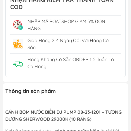
COD
NHẬP MÃ BOATSHOP GIẢM 5% ĐƠN
HÀNG
Giao Hàng 2-4 Ngày Đối Với Hàng Có
Sẵn
Hàng Không Có Sẵn ORDER 1-2 Tuần Là
Có Hàng.
Thông tin sản phẩm
CÁNH BƠM NƯỚC BIỂN DJ PUMP 08-23-1201 – TƯƠNG
ĐƯƠNG SHERWOOD 29000K (10 RĂNG)
Khi vận hành máy tàu,
cánh bơm nước biển
là chi tiết