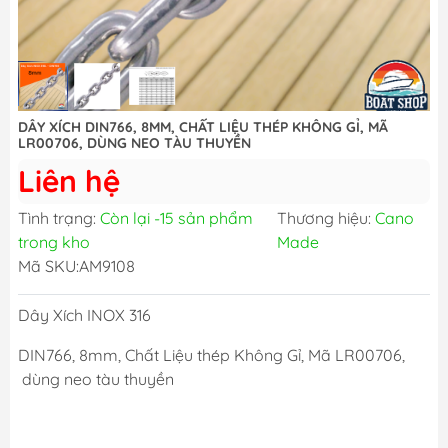
DÂY XÍCH DIN766, 8MM, CHẤT LIỆU THÉP KHÔNG GỈ, MÃ
LR00706, DÙNG NEO TÀU THUYỀN
Liên hệ
Tình trạng:
Còn lại -15 sản phẩm
Thương hiệu:
Cano
trong kho
Made
Mã SKU:
AM9108
Dây Xích INOX 316
DIN766, 8mm, Chất Liệu thép Không Gỉ, Mã LR00706,
dùng neo tàu thuyền