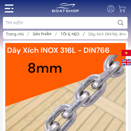
Trang chủ
/
SẢN PHẨM
/
TỜI & NEO
/
Dây Xích DIN766, 8mm, 