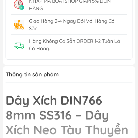
NHẬP MÃ BOATSHOP GIẢM 5% ĐƠN
HÀNG
Giao Hàng 2-4 Ngày Đối Với Hàng Có
Sẵn
Hàng Không Có Sẵn ORDER 1-2 Tuần Là
Có Hàng.
Thông tin sản phẩm
Dây Xích DIN766
8mm SS316 – Dây
Xích Neo Tàu Thuyền