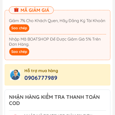
MÃ GIẢM GIÁ
Giảm 7% Cho Khách Quen, Hãy Đăng Ký Tài Khoản
Sao chép
Nhập Mã BOATSHOP Để Được Giảm Giá 5% Trên
Đơn Hàng.
Sao chép
Hỗ trợ mua hàng
0906777989
NHẬN HÀNG KIỂM TRA THANH TOÁN
COD