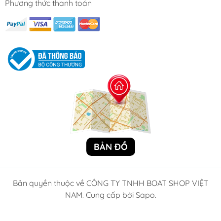
Phương thức thanh toán
Boat Shop VN cung cấp sản phẩm mới 100%, có
tư vấn
kỹ thuật chuyên sâu
, hướng dẫn chọn xích đúng chuẩn
với kích thước tàu/cano của bạn.
📌
Ứng Dụng Thực Tế
Neo giữ tàu thuyền, cano và du thuyền trên sông –
biển
Dùng với
tời neo – winch anchor windlass
Kết hợp với mỏ neo, phao neo trong hệ thống neo
BẢN ĐỒ
đậu
Sử dụng trong khoang tàu, hệ phụ kiện neo linh
hoạt
Bản quyền thuộc về CÔNG TY TNHH BOAT SHOP VIỆT
NAM. Cung cấp bởi Sapo.
❓
FAQ – Những Câu Hỏi