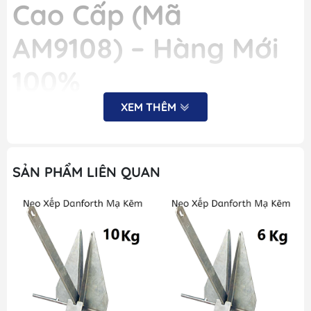
Cao Cấp (Mã
AM9108) – Hàng Mới
100%
XEM THÊM
Mô tả ngắn:
Dây xích neo
DIN766 đường kính 8mm
làm từ
thép
không gỉ SS316
là lựa chọn hoàn hảo để neo giữ tàu
thuyền, cano hay du thuyền trong môi trường biển khắc
SẢN PHẨM LIÊN QUAN
nghiệt. Sản phẩm có độ bền, khả năng chịu tải và chống
ăn mòn vượt trội – bảo vệ tàu của bạn tối ưu.
🛠️
Thông Số Kỹ Thuật –
Technical Specifications
Thuộc tính
Thông số