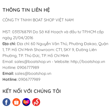
(usstainless.com)
THÔNG TIN LIÊN HỆ
🔹
Khả năng chịu tải mạnh mẽ
CÔNG TY TNHH BOAT SHOP VIỆT NAM
Dây xích 8mm theo tiêu chuẩn DIN766 có khả năng chịu
tải lớn, phù hợp cho
tàu thuyền trung và lớn, cano neo
MST: 0313768791 Do Sở Kế Hoạch và đầu tư TP.HCM cấp
đậu an toàn
, giảm rủi ro tuột neo khi sóng gió.
ngày 21/04/2016
(usstainless.com)
Địa chỉ:
Địa chỉ: 60 Nguyễn Văn Thủ, Phường Đakao, Quận
1, TP. Hồ Chí Minh Showroom: CT1, SKY 9, Đường Liên
🔹
Thiết kế chuyên dụng cho
Phường, TP. Thủ Đức, TP. Hồ Chí Minh
hàng hải
Email: sales@boatshop.vn - Website: http://boatshop.vn
Hotline: 0906777989
Xích neo theo tiêu chuẩn DIN766 dễ dàng tích hợp với
Email:
sales@boatshop.vn
tời neo (windlass), cổng neo và các phụ kiện neo
độc
Hotline:
0906777989
lập khác – phù hợp cả sử dụng thủ công hoặc cơ cấu tời
điện. (usstainless.com)
KẾT NỐI VỚI CHÚNG TÔI
🔹
Hàng mới 100% – bảo hành
& hỗ trợ kỹ thuật