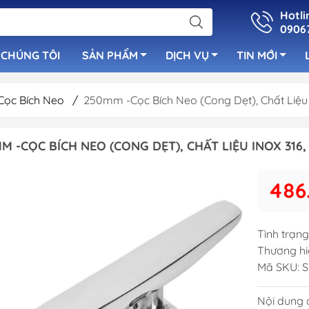
Hotli
0906
 CHÚNG TÔI
SẢN PHẨM
DỊCH VỤ
TIN MỚI
Cọc Bích Neo
/
250mm -Cọc Bích Neo (Cong Dẹt), Chất Liệu I
uẩn
Bơm Nước Ngọ
M -CỌC BÍCH NEO (CONG DẸT), CHẤT LIỆU INOX 316, 
Cọc Bích Neo
luetooth
Bơm Tay
Cửa Thông Gió Vent &
 Cano
Bơm Nước Lườ
486
Louver
Bơm Sục Oxy C
Cầu Thang Inox Cho Tàu
Ống Lù Thông
Cano
Tình trạng
Bơm Máy Lạnh
Tay Nắm Inox
Thương hi
Bơm Chất Thải
Mã SKU:
S
Cột Cờ & Cột Đèn
Bơm Rút Nhớt
Nắp Xăng - Nắp Nước
Nội dung đ