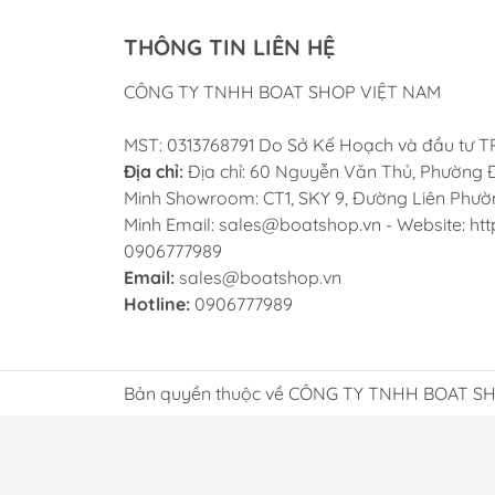
THÔNG TIN LIÊN HỆ
CÔNG TY TNHH BOAT SHOP VIỆT NAM
MST: 0313768791 Do Sở Kế Hoạch và đầu tư 
Địa chỉ:
Địa chỉ: 60 Nguyễn Văn Thủ, Phường Đ
Minh Showroom: CT1, SKY 9, Đường Liên Phường
Minh Email: sales@boatshop.vn - Website: htt
0906777989
Email:
sales@boatshop.vn
Hotline:
0906777989
Bản quyền thuộc về CÔNG TY TNHH BOAT SHO