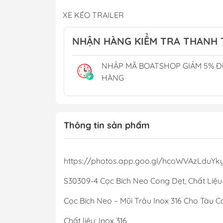
Phụ Gia
XE KÉO TRAILER
Cánh Bơm Nước B
THUYỀN BUỒM
Thùng Xăng Cano
NHẬN HÀNG KIỂM TRA THANH
CẮM TRẠI CAMPING
NHẬP MÃ BOATSHOP GIẢM 5% 
Phụ Kiện Hồ Cá - Bể Cá
Chậu Rửa Tay
HÀNG
Tủ Lạnh & Điều H
Toilet Điện
Toilet Xách Tay
Thông tin sản phẩm
Lọc Khử Mùi
https://photos.app.goo.gl/hcoWVAzLduYk
S30309-4 Cọc Bích Neo Cong Dẹt, Chất Liệu I
Cọc Bích Neo – Mũi Trâu Inox 316 Cho Tàu 
Chất liệu: Inox 316