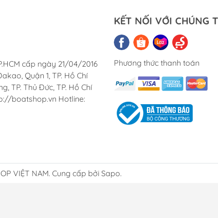
KẾT NỐI VỚI CHÚNG T
Phương thức thanh toán
TP.HCM cấp ngày 21/04/2016
akao, Quận 1, TP. Hồ Chí
, TP. Thủ Đức, TP. Hồ Chí
p://boatshop.vn Hotline:
P VIỆT NAM. Cung cấp bởi Sapo.