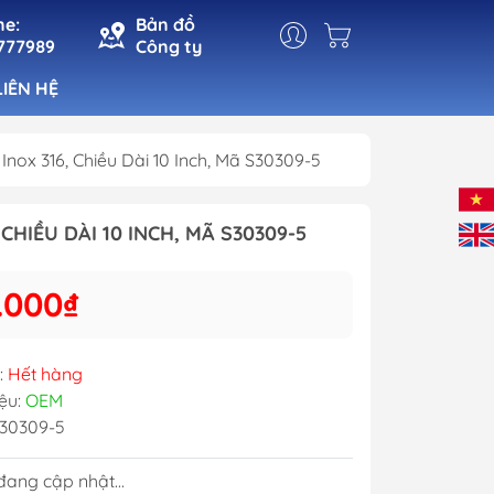
ne:
Bản đồ
777989
Công ty
LIÊN HỆ
nox 316, Chiều Dài 10 Inch, Mã S30309-5
t
Đèn Cabin
CHIỀU DÀI 10 INCH, MÃ S30309-5
Đèn Pha
n
Đèn Tín Hiệu
.000₫
ho Cá
Đèn Trang Trí
 Mạn
:
Hết hàng
ệu:
OEM
30309-5
ang cập nhật...