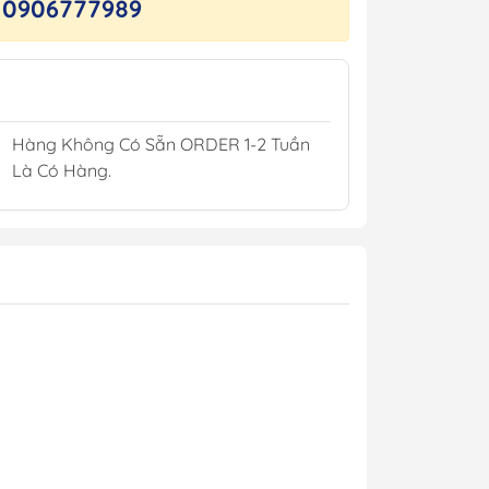
0906777989
Kèn Điện Còi Điện
Bộ Gạt Mưa 12/24V
Ắc Quy Hàng Hải
Hàng Không Có Sẵn ORDER 1-2 Tuần
pCoat
Là Có Hàng.
illers
sin
h
Áo Phao