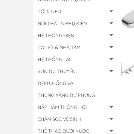
TỜI & NEO
NỘI THẤT & PHỤ KIỆN
HỆ THỐNG ĐIỆN
TOILET & NHÀ TẮM
HỆ THỐNG LÁI
SƠN DU THUYỀN
ĐỆM CHỐNG VA
THÙNG XĂNG DỰ PHÒNG
Hộp Điều Khiển
NẮP HẦM THÔNG HƠI
Lọc Các Loại
CHĂM SÓC VỆ SINH
Đồng Hồ & Cảm B
Nhớt - Nước Làm 
THỂ THAO DƯỚI NƯỚC