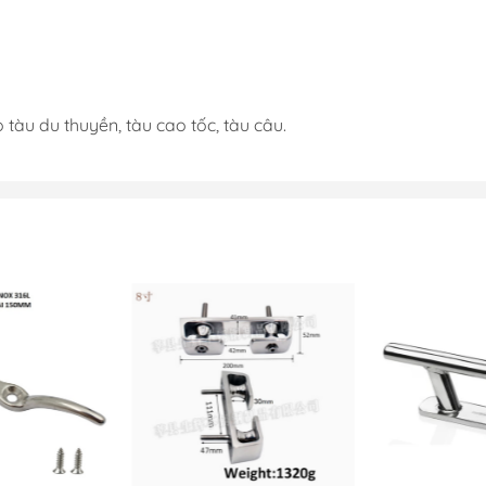
Quạt Thông Gió
Dung Dịch Tẩy
Cửa Thông Gió Vent &
Keo Hàng Hải
Louver
tàu du thuyền, tàu cao tốc, tàu câu.