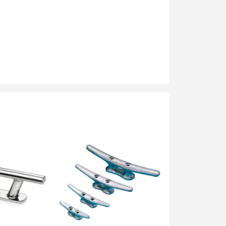
 Rửa
Kính Lặn
Túi Dụng Cụ
Kayak & Sup