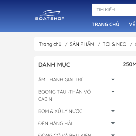
TRANG CHỦ
VỀ
Trang chủ
/
SẢN PHẨM
/
TỜI & NEO
/
Dàn Loa Tiêu Ch
DANH MỤC
250M
Đầu Phát Nhạc B
Loa Chống Nước
ÂM THANH GIẢI TRÍ
Âm Ly Cục Đẩy
BOONG TÀU -THÂN VỎ
CABIN
BƠM & XỬ LÝ NƯỚC
ĐÈN HÀNG HẢI
ĐỘNG CƠ VÀ PHỤ KIỆN