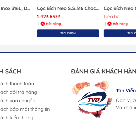
Cọc Bích Neo Inox 316L, Dài 150mm, Boat Shop, Mã S30315
Cọc Bích Neo S.S.316 Chocks
1.423.637₫
Liên hệ
Hết hàng
Hết hàng
|
|
TÙY CHỌN
TÙY 
H SÁCH
ĐÁNH GIÁ KHÁCH HÀ
sách thanh toán
Lưu Gia
Tân Viễ
sách đổi trả hàng
Triac Co
Giá cả h
Corsair 
Đơn vị c
sách vận chuyển
Chúng tô
Cung ứn
Văn Côn
sách bảo mật thông tin
Việt Na
sách kiểm hàng