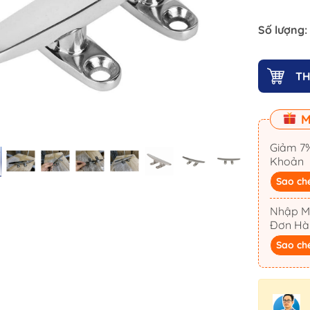
Ống Cắm Cần Câu
Khóa Nắp Hầm
Số lượng:
Cổ Dê Inox
Mui Bạt Cano
TH
Bản Lề Inox
Ma Ní & Tăng Đơ
M
Kẽm Chống Ăn Mòn
Giảm 7%
La Bàn
Khoản
Sao ch
Móc Treo Inox
Nhập M
Đơn Hà
Cọc Bích Neo
Đế Giữ Ly Cốc 
Sao ch
Dây Neo
Thảm Lót Sàn 
iến
Neo Anchor
Bàn Ghế Cano
Mát -
Tời Điện