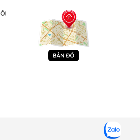
ÔI
BẢN ĐỒ