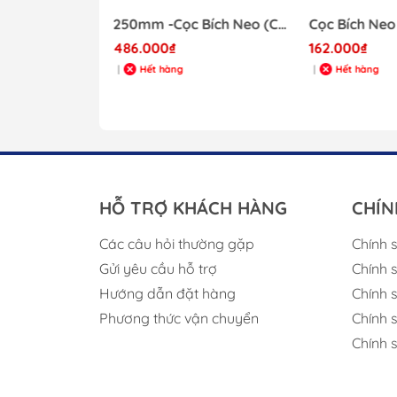
Lò Xo Giảm Chấn Neo Tàu Thuyền, Neo Đậu Tàu Có Lò Xo Co
250mm -Cọc Bích Neo (Cong Dẹt), Chất Liệu Inox 316, Chiều Dài 10 Inch, Mã S30309-5
486.000₫
162.000₫
Hết hàng
Hết hàng
|
|
Y CHỌN
HỖ TRỢ KHÁCH HÀNG
CHÍN
Các câu hỏi thường gặp
Chính 
Gửi yêu cầu hỗ trợ
Chính 
Hướng dẫn đặt hàng
Chính 
Phương thức vận chuyển
Chính 
Chính 