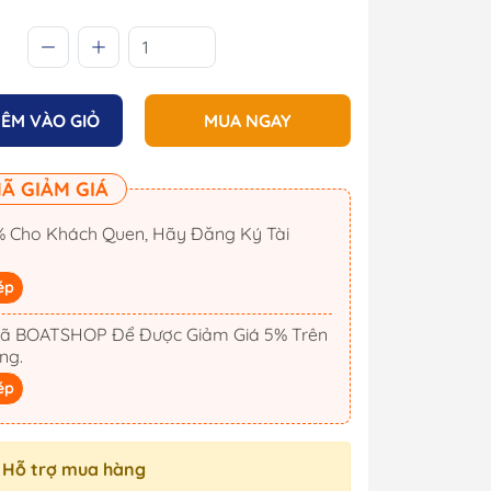
ÊM VÀO GIỎ
MUA NGAY
Ã GIẢM GIÁ
 Cho Khách Quen, Hãy Đăng Ký Tài
ép
ã BOATSHOP Để Được Giảm Giá 5% Trên
ng.
Cano
Công Tắc Điện
ép
Cano
Hộp Cầu Chì & Bus Bar
Sạc Ắc Quy Tự Động
Hỗ trợ mua hàng
Biến Tần Inverter