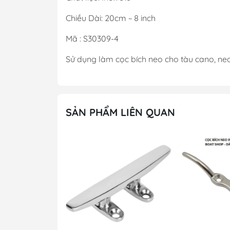
Chiều Dài: 20cm ~ 8 inch
Mã : S30309-4
Sử dụng làm cọc bích neo cho tàu cano, neo 
SẢN PHẨM LIÊN QUAN