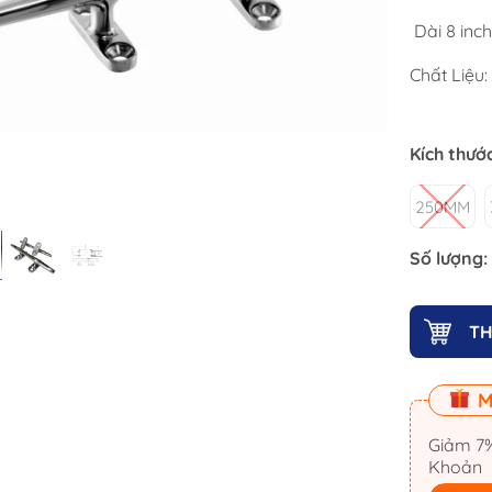
Ống Cắm Cần Câu
Dài 8 inch
Khóa Nắp Hầm
Chất Liệu:
Cổ Dê Inox
Mui Bạt Cano
Bản Lề Inox
Kích thướ
Ma Ní & Tăng Đơ
250MM
Kẽm Chống Ăn Mòn
La Bàn
Số lượng:
Móc Treo Inox
TH
Cọc Bích Neo
Đế Giữ Ly Cốc 
M
Dây Neo
Thảm Lót Sàn 
iến
Neo Anchor
Bàn Ghế Cano
Giảm 7%
Khoản
Mát -
Tời Điện