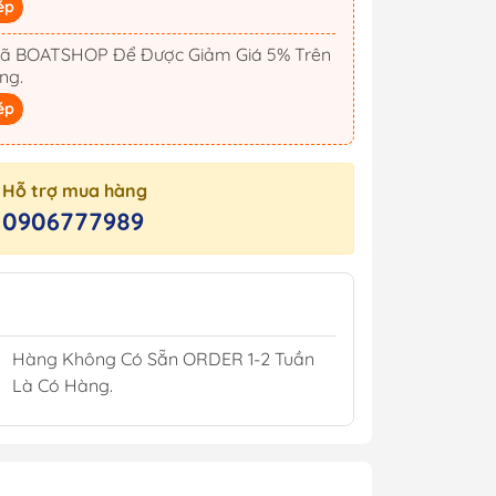
ép
Kèn Điện Còi Điện
Bộ Gạt Mưa 12/24V
ã BOATSHOP Để Được Giảm Giá 5% Trên
ng.
Ắc Quy Hàng Hải
ép
pCoat
Hỗ trợ mua hàng
0906777989
illers
Hàng Không Có Sẵn ORDER 1-2 Tuần
sin
Là Có Hàng.
h
Áo Phao