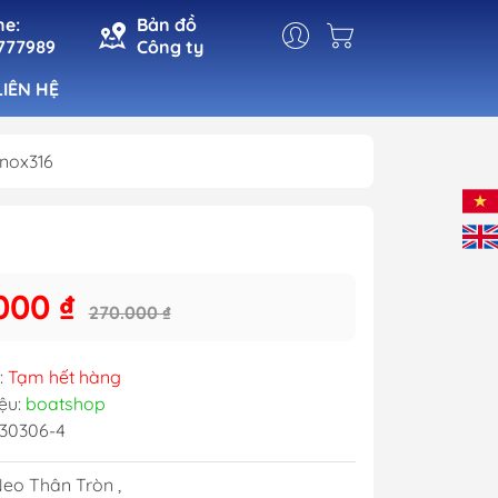
ne:
Bản đồ
777989
Công ty
LIÊN HỆ
inox316
t
Đèn Cabin
Đèn Pha
n
Đèn Tín Hiệu
000 ₫
270.000 ₫
ho Cá
Đèn Trang Trí
 Mạn
:
Tạm hết hàng
ệu:
boatshop
30306-4
Neo Thân Tròn ,