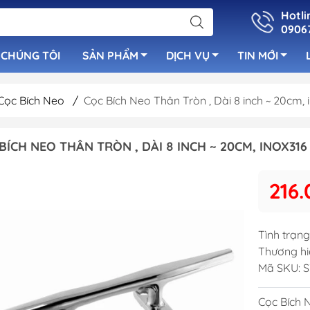
Hotli
0906
 CHÚNG TÔI
SẢN PHẨM
DỊCH VỤ
TIN MỚI
Cọc Bích Neo
/
Cọc Bích Neo Thân Tròn , Dài 8 inch ~ 20cm, 
uẩn
Bơm Nước Ngọ
BÍCH NEO THÂN TRÒN , DÀI 8 INCH ~ 20CM, INOX316
Cọc Bích Neo
luetooth
Bơm Tay
Cửa Thông Gió Vent &
 Cano
Bơm Nước Lườ
216.
Louver
Bơm Sục Oxy C
Cầu Thang Inox Cho Tàu
Ống Lù Thông
Cano
Tình trạng
Bơm Máy Lạnh
Tay Nắm Inox
Thương hi
Bơm Chất Thải
Mã SKU:
S
Cột Cờ & Cột Đèn
Bơm Rút Nhớt
Nắp Xăng - Nắp Nước
Cọc Bích 