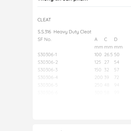
CLEAT
S.S.316 Heavy Duty Cleat
SF No.
A
C
D
mm
mm
mm
S30306-1
100
26.5
50
S30306-2
125
27
54
S30306-3
150
32
57
S30306-4
200
39
72
S30306-5
250
48
94
S30306-6
300
58
99
S30306-4 Cọc Bích Neo Mũi Trâu Cột Tàu ,
Dài 8 inch ~ 20cm, Chất Liệu Inox 316,
Hàng Mới 100% Cho Tàu Cano