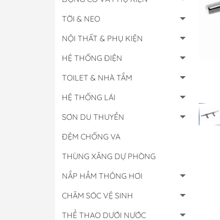
TỜI & NEO
NỘI THẤT & PHỤ KIỆN
HỆ THỐNG ĐIỆN
TOILET & NHÀ TẮM
HỆ THỐNG LÁI
SƠN DU THUYỀN
ĐỆM CHỐNG VA
THÙNG XĂNG DỰ PHÒNG
Hộp Điều Khiển
NẮP HẦM THÔNG HƠI
Lọc Các Loại
CHĂM SÓC VỆ SINH
Đồng Hồ & Cảm B
Nhớt - Nước Làm 
THỂ THAO DƯỚI NƯỚC