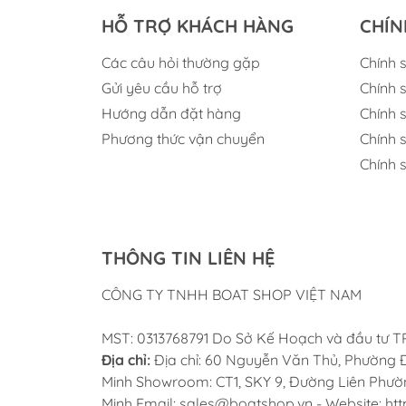
Kích Thước Lý Tưởng (Dài 8 inch ~ 20
HỖ TRỢ KHÁCH HÀNG
CHÍN
bảo dây được giữ chặt và không bị tuộ
vừa và nhỏ.
Các câu hỏi thường gặp
Chính 
Độ Bền Vượt Trội & Đáng Tin Cậy:
Nhờ
Gửi yêu cầu hỗ trợ
Chính 
dạng và hoạt động bền bỉ trong mọi điề
Lắp Đặt Dễ Dàng:
Thường được thiết kế
Hướng dẫn đặt hàng
Chính 
Phương thức vận chuyển
Chính 
Lợi Ích Khi Trang Bị 
Chính 
An Toàn Tuyệt Đối Khi Neo Đậu:
Cung 
neo.
Kéo Dài Tuổi Thọ Thiết Bị:
Chất liệu I
THÔNG TIN LIÊN HỆ
Tăng Cường Thẩm Mỹ Cho Tàu:
Vẻ ngo
du thuyền
hay
cano
của bạn.
CÔNG TY TNHH BOAT SHOP VIỆT NAM
Hoạt Động Hiệu Quả Trong Mọi Điều 
mình.
MST: 0313768791 Do Sở Kế Hoạch và đầu tư 
Địa chỉ:
Địa chỉ: 60 Nguyễn Văn Thủ, Phường Đ
Minh Showroom: CT1, SKY 9, Đường Liên Phường
Mua Cọc Bích Neo Thâ
Minh Email: sales@boatshop.vn - Website: htt