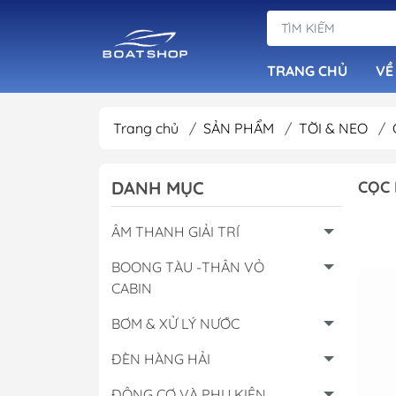
TRANG CHỦ
VỀ
Trang chủ
/
SẢN PHẨM
/
TỜI & NEO
/
Dàn Loa Tiêu Ch
DANH MỤC
CỌC 
Đầu Phát Nhạc B
Loa Chống Nước
ÂM THANH GIẢI TRÍ
Âm Ly Cục Đẩy
BOONG TÀU -THÂN VỎ
CABIN
BƠM & XỬ LÝ NƯỚC
ĐÈN HÀNG HẢI
ĐỘNG CƠ VÀ PHỤ KIỆN