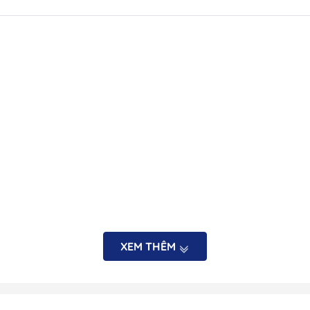
Quạt Thông Gió
Dung Dịch Tẩy
Cửa Thông Gió Vent &
Keo Hàng Hải
Louver
XEM THÊM