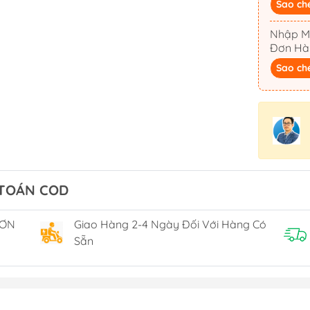
Sao ch
iển
Nhập M
Đơn Hà
 12/24L
Sao ch
Vô Lăng Cano
Sơn Vỏ Tàu To
òa
Dây Ga Số
Sơn Lót Primer
Bộ Lái Thủy Lực
Dung Môi
Bộ Lái Cơ
Trám & Bột Bả F
 TOÁN COD
Chân Vịt
Sơn Chống Hà
Trim Tabs
Sơn Gỗ
ĐƠN
Giao Hàng 2-4 Ngày Đối Với Hàng Có
Nhựa Epoxy Re
Sẵn
Nắp Hầm Cửa Sổ
Dụng Cụ Vệ Sin