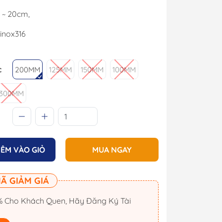
 ~ 20cm,
 inox316
c
200MM
125MM
150MM
100MM
300MM
ÊM VÀO GIỎ
MUA NGAY
Cano
Công Tắc Điện
Ã GIẢM GIÁ
Cano
Hộp Cầu Chì & Bus Bar
Sạc Ắc Quy Tự Động
 Cho Khách Quen, Hãy Đăng Ký Tài
Biến Tần Inverter