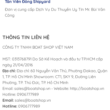
Tân Viễn Đông Shipyard
Corsair Marine International
Triac Composites - Rapido
Đặc điểm kỹ thuật:
Đơn vị cung cấp Dịch Vụ Du Thuyền Uy Tín Mr. Bùi Văn
Cung ứng sản phẩm nhanh chóng chuyên nghiệp
Chúng tôi có thể mua những sản phẩm tốt ngay tại Việt
Công
Chất liệu: ABS + Kim loại
Nam
Tính năng đặc biệt: không suy giảm tia cực tím
THÔNG TIN LIÊN HỆ
Vòi hoa sen: 1.5m
CÔNG TY TNHH BOAT SHOP VIỆT NAM
Nước: nóng và lạnh
Màu sắc: Trắng
MST: 0313768791 Do Sở Kế Hoạch và đầu tư TP.HCM cấp
ngày 21/04/2016
Lưu ý:
Vui lòng cho phép sai số 0-3cm do đo thủ công.
Địa chỉ:
Địa chỉ: 60 Nguyễn Văn Thủ, Phường Đakao, Quận
Hãy chắc chắn rằng bạn không phiền trước khi mua.
1, TP. Hồ Chí Minh Showroom: CT1, SKY 9, Đường Liên
Phường, TP. Thủ Đức, TP. Hồ Chí Minh
Email: sales@boatshop.vn - Website: http://boatshop.vn
Hotline: 0906777989
Email:
sales@boatshop.vn
Gói bao gồm:
Hotline:
0906777989