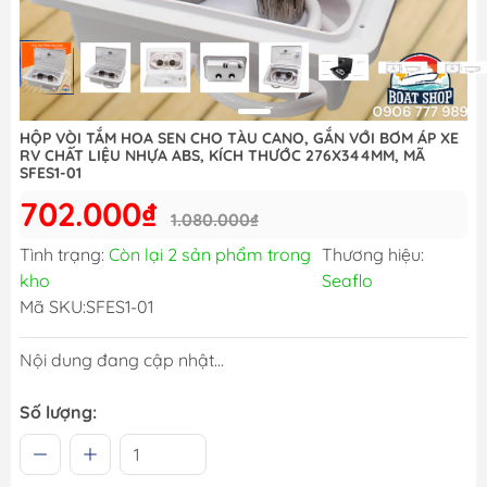
HỘP VÒI TẮM HOA SEN CHO TÀU CANO, GẮN VỚI BƠM ÁP XE
RV CHẤT LIỆU NHỰA ABS, KÍCH THƯỚC 276X344MM, MÃ
SFES1-01
702.000₫
1.080.000₫
Tình trạng:
Còn lại 2 sản phẩm trong
Thương hiệu:
kho
Seaflo
Mã SKU:
SFES1-01
Nội dung đang cập nhật...
Số lượng: