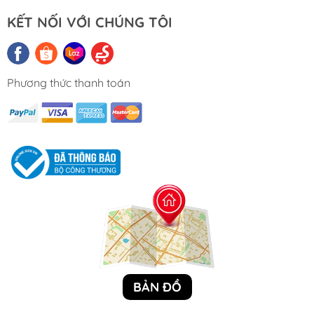
1 bộ x RV bên ngoài vòi hoa sen
KẾT NỐI VỚI CHÚNG TÔI
STANDARD CONFIGURATIONS
Phương thức thanh toán
Model
SFES1-01
SFES2-01
BẢN ĐỒ