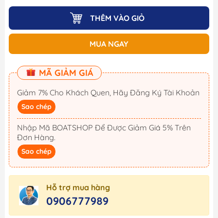
THÊM VÀO GIỎ
MUA NGAY
MÃ GIẢM GIÁ
Giảm 7% Cho Khách Quen, Hãy Đăng Ký Tài Khoản
Sao chép
Nhập Mã BOATSHOP Để Được Giảm Giá 5% Trên
Đơn Hàng.
Sao chép
Hỗ trợ mua hàng
0906777989