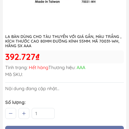
LA BÀN DÙNG CHO TÀU THUYỀN VỚI GIÁ GẮN, MÀU TRẮNG ,
KÍCH THƯỚC CAO 80MM ĐƯỜNG KÍNH 55MM. MÃ 70031-WH,
HÃNG SX AAA
392.727₫
Tình trạng:
Hết hàng
Thương hiệu:
AAA
Mã SKU:
Nội dung đang cập nhật...
Số lượng: