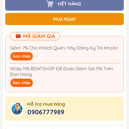
HẾT HÀNG
MUA NGAY
MÃ GIẢM GIÁ
Giảm 7% Cho Khách Quen, Hãy Đăng Ký Tài Khoản
Sao chép
Nhập Mã BOATSHOP Để Được Giảm Giá 5% Trên
Đơn Hàng.
Sao chép
Hỗ trợ mua hàng
0906777989