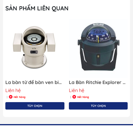
SẢN PHẨM LIÊN QUAN
La bàn từ để bàn ven biển xuôi gió CPT-130Avỏ nhôm la bàn chuyên nghiệp chứng nhận CCS kim bắc
La Bàn Ritchie Explorer Bracket Mount B51, Màu Đen
Liên hệ
Liên hệ
Hết hàng
Hết hàng
|
|
TÙY CHỌN
TÙY CHỌN