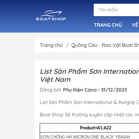
TRANG CHỦ
VỀ
Trang chủ
/
Quảng Cáo - Rao Vặt Boat 
Dàn Loa Tiêu Ch
Đầu Phát Nhạc B
List Sản Phẩm Sơn Internatio
Việt Nam
Loa Chống Nước
Âm Ly Cục Đẩy
Đăng bởi:
Phụ Kiện Cano - 31/12/2023
List Sản Phẩm Sơn International & Awlgrip
Boat Shop Sẽ thường xuyên cập nhật các mã
Product+A1:A22
SƠN CHỐNG HÀ MICRON ONE BLACK YBA544