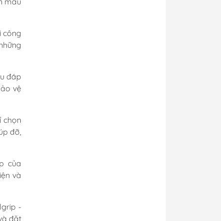
 Rửa
Kính Lặn
ọn màu
Túi Dụng Cụ
Kayak & Sup
i công
 những
ều đáp
bảo vệ
ỉ chọn
úp đỡ,
ip của
iện và
grip -
và đặt