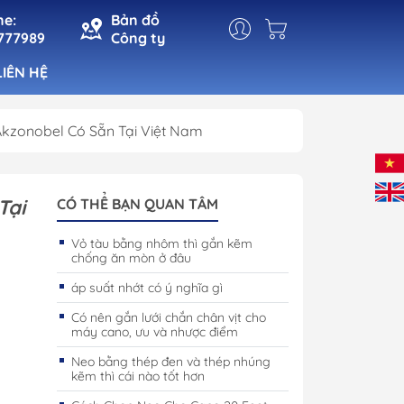
ne:
Bản đồ
777989
Công ty
LIÊN HỆ
Akzonobel Có Sẵn Tại Việt Nam
t
Đèn Cabin
Đèn Pha
Tại
CÓ THỂ BẠN QUAN TÂM
n
Đèn Tín Hiệu
Vỏ tàu bằng nhôm thì gắn kẽm
chống ăn mòn ở đâu
ho Cá
Đèn Trang Trí
 Mạn
áp suất nhớt có ý nghĩa gì
Có nên gắn lưới chắn chân vịt cho
máy cano, ưu và nhược điểm
Neo bằng thép đen và thép nhúng
kẽm thì cái nào tốt hơn