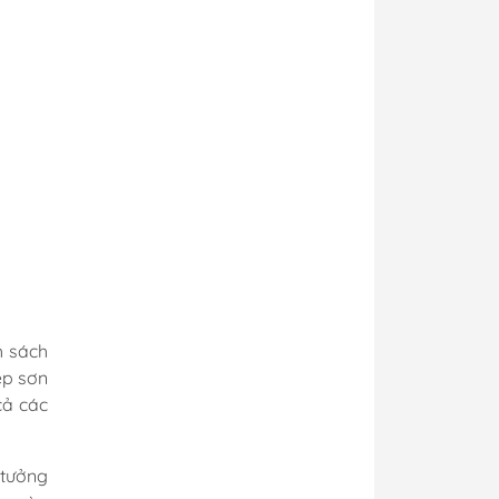
Kèn Điện Còi Điện
Bộ Gạt Mưa 12/24V
Ắc Quy Hàng Hải
pCoat
illers
h sách
ệp sơn
sin
cả các
h
Áo Phao
 tưởng