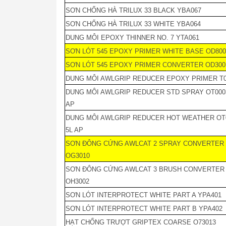
SƠN CHỐNG HÀ TRILUX 33 BLACK YBA067
SƠN CHỐNG HÀ TRILUX 33 WHITE YBA064
DUNG MÔI EPOXY THINNER NO. 7 YTA061
SƠN LÓT 545 EPOXY PRIMER WHITE BASE OD800
SƠN LÓT 545 EPOXY PRIMER CONVERTER OD300
DUNG MÔI AWLGRIP REDUCER EPOXY PRIMER T0
DUNG MÔI AWLGRIP REDUCER STD SPRAY OT000
AP
DUNG MÔI AWLGRIP REDUCER HOT WEATHER OT
5L AP
SƠN ĐÔNG CỨNG AWLCAT 2 SPRAY CONVERTER
OG3010
Hộp Điều Khiển
SƠN ĐÔNG CỨNG AWLCAT 3 BRUSH CONVERTER
OH3002
Lọc Các Loại
SƠN LÓT INTERPROTECT WHITE PART A YPA401
Đồng Hồ & Cảm B
SƠN LÓT INTERPROTECT WHITE PART B YPA402
Nhớt - Nước Làm 
HẠT CHỐNG TRƯỢT GRIPTEX COARSE O73013