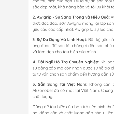
cho tàu biển của bạn. Dù là dự án sơn mới 
sắc đẹp mắt, khả năng bảo vệ tối ưu khỏi t
2. Awlgrip - Sự Sang Trọng và Hiệu Quả:
Aw
thức độc đáo, sơn Awlgrip mang lại lớp sơ
yêu cầu cao cấp nhất, Awlgrip là sự lựa chọ
3. Sự Đa Dạng Và Linh Hoạt:
Bất kỳ yêu cầ
ứng được. Từ sơn lót chống rỉ đến sơn phủ
và làm đẹp cho tàu biển của mình.
4. Đội Ngũ Hỗ Trợ Chuyên Nghiệp:
Khi bạn
sự đẳng cấp mà còn nhận được sự hỗ trợ chu
từ tư vấn chọn sản phẩm đến hướng dẫn sử
5. Sẵn Sàng Tại Việt Nam:
Không cần ph
Akzonobel đã có mặt tại Việt Nam. Chúng 
chất lượng.
Đừng để tàu biển của bạn trở nên bình thườn
nơi đẳng cấp và chất lượng gặp nhau. Liên 