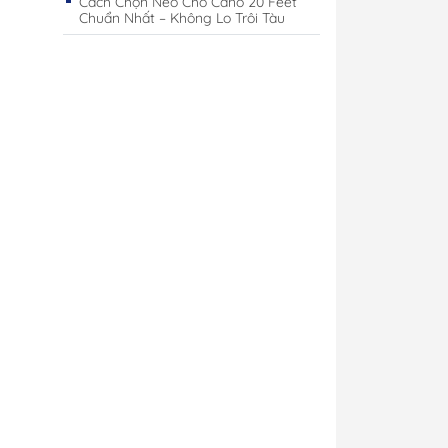
Cách Chọn Neo Cho Cano 20 Feet
Chuẩn Nhất – Không Lo Trôi Tàu
Cano
Công Tắc Điện
Cano
Hộp Cầu Chì & Bus Bar
Sạc Ắc Quy Tự Động
Biến Tần Inverter