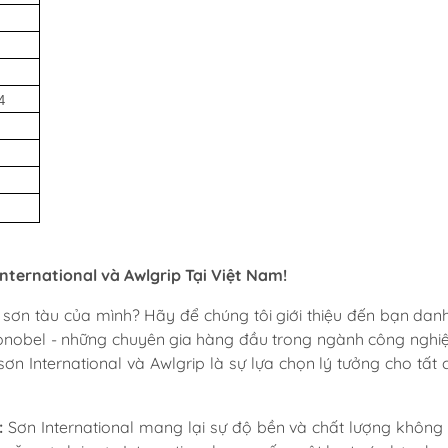
iển
 12/24L
4
Vô Lăng Cano
Sơn Vỏ Tàu To
òa
Dây Ga Số
Sơn Lót Primer
Bộ Lái Thủy Lực
Dung Môi
Bộ Lái Cơ
Trám & Bột Bả F
ternational và Awlgrip Tại Việt Nam!
Chân Vịt
Sơn Chống Hà
Trim Tabs
Sơn Gỗ
sơn tàu của mình? Hãy để chúng tôi giới thiệu đến bạn dan
onobel - những chuyên gia hàng đầu trong ngành công nghi
Nhựa Epoxy Re
sơn International và Awlgrip là sự lựa chọn lý tưởng cho tất 
Nắp Hầm Cửa Sổ
Dụng Cụ Vệ Sin
:
Sơn International mang lại sự độ bền và chất lượng không