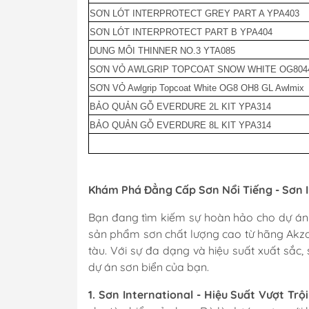
Phụ Gia
SƠN LÓT INTERPROTECT GREY PART A YPA403
Cánh Bơm Nước B
SƠN LÓT INTERPROTECT PART B YPA404
Thùng Xăng Cano
DUNG MÔI THINNER NO.3 YTA085
SƠN VỎ AWLGRIP TOPCOAT SNOW WHITE OG804
SƠN VỎ Awlgrip Topcoat White OG8 OH8 GL Awlmix
Chậu Rửa Tay
BẢO QUẢN GỖ EVERDURE 2L KIT YPA314
BẢO QUẢN GỖ EVERDURE 8L KIT YPA314
Tủ Lạnh & Điều H
Toilet Điện
Toilet Xách Tay
Khám Phá Đẳng Cấp Sơn Nổi Tiếng - Sơn In
Lọc Khử Mùi
Bạn đang tìm kiếm sự hoàn hảo cho dự án 
sản phẩm sơn chất lượng cao từ hãng Akz
tàu. Với sự đa dạng và hiệu suất xuất sắc, 
dự án sơn biển của bạn.
1. Sơn International - Hiệu Suất Vượt Trội