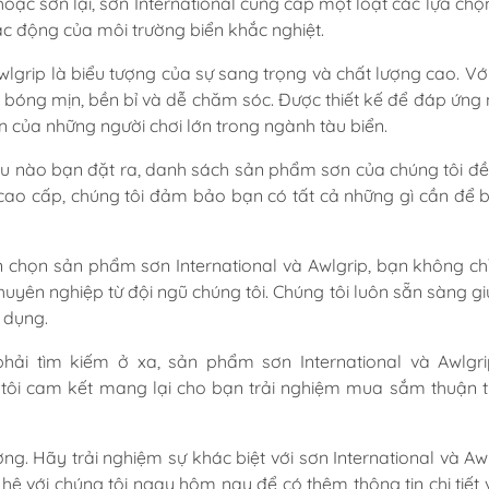
Quạt Thông Gió
Dung Dịch Tẩy
hoặc sơn lại, sơn International cung cấp một loạt các lựa ch
ác động của môi trường biển khắc nghiệt.
Cửa Thông Gió Vent &
Keo Hàng Hải
Louver
lgrip là biểu tượng của sự sang trọng và chất lượng cao. Vớ
n bóng mịn, bền bỉ và dễ chăm sóc. Được thiết kế để đáp ứng
n của những người chơi lớn trong ngành tàu biển.
u nào bạn đặt ra, danh sách sản phẩm sơn của chúng tôi đ
 cao cấp, chúng tôi đảm bảo bạn có tất cả những gì cần để 
 chọn sản phẩm sơn International và Awlgrip, bạn không ch
yên nghiệp từ đội ngũ chúng tôi. Chúng tôi luôn sẵn sàng gi
 dụng.
ải tìm kiếm ở xa, sản phẩm sơn International và Awlgr
tôi cam kết mang lại cho bạn trải nghiệm mua sắm thuận t
g. Hãy trải nghiệm sự khác biệt với sơn International và Awl
hệ với chúng tôi ngay hôm nay để có thêm thông tin chi tiết 