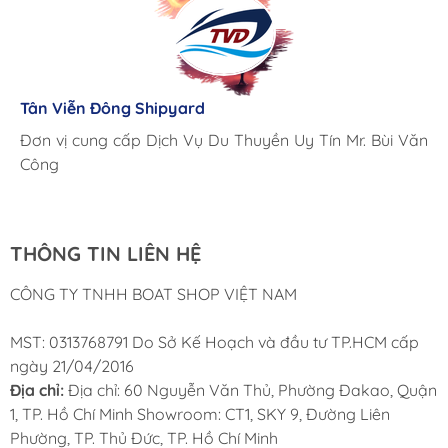
Lưu Gia Cano
Giá cả hợp lý, giao hàng nhanh chóng
Tân Viễn Đông Shipyard
Corsair Marine International
Triac Composites - Rapido
Đơn vị cung cấp Dịch Vụ Du Thuyền Uy Tín Mr. Bùi Văn
Cung ứng sản phẩm nhanh chóng chuyên nghiệp
Chúng tôi có thể mua những sản phẩm tốt ngay tại Việt
Công
Nam
THÔNG TIN LIÊN HỆ
CÔNG TY TNHH BOAT SHOP VIỆT NAM
MST: 0313768791 Do Sở Kế Hoạch và đầu tư TP.HCM cấp
ngày 21/04/2016
Địa chỉ:
Địa chỉ: 60 Nguyễn Văn Thủ, Phường Đakao, Quận
1, TP. Hồ Chí Minh Showroom: CT1, SKY 9, Đường Liên
Phường, TP. Thủ Đức, TP. Hồ Chí Minh