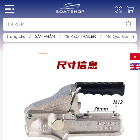
Trang chủ
/
SẢN PHẨM
/
XE KÉO TRAILER
/
Mỏ Quạ Gắn Traile