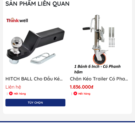
SẢN PHẨM LIÊN QUAN
g Hạ
HITCH BALL Cho Đầu Kéo Trailer, Size 50x50mm, M25 , Mã S90204-1
Chân Kéo Trailer Có Phanh Hãm, 1 Bánh 6 Inch , Chất Liệu Thép Mạ Kẽm
Liên hệ
1.836.000₫
Hết hàng
Hết hàng
|
|
TÙY CHỌN