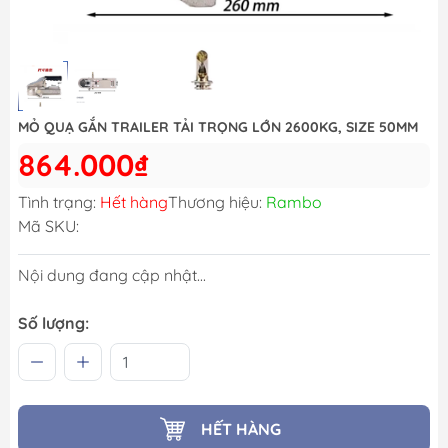
MỎ QUẠ GẮN TRAILER TẢI TRỌNG LỚN 2600KG, SIZE 50MM
864.000₫
Tình trạng:
Hết hàng
Thương hiệu:
Rambo
Mã SKU:
Nội dung đang cập nhật...
Số lượng:
HẾT HÀNG