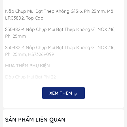
Nắp Chụp Mui Bạt Thép Không Gỉ 316, Phi 25mm, Mã
LR03802, Top Cap
S30482-4 Nắp Chụp Mui Bạt Thép Không Gỉ INOX 316,
Phi 25mm
S30482-4 Nắp Chụp Mui Bạt Thép Không Gỉ INOX 316,
Phi 25mm, HS73269099
MUA THÊM PHỤ KIỆN
Đầu Chụp Mui Bạt Phi 22
Đầu Chụp Mui Bạt Phi 25mm
XEM THÊM
Kẹp Mui Bạt Phi 22mm
Kẹp Mui Bạt Phi 25mm
SẢN PHẨM LIÊN QUAN
Phụ Kiện Mui Bạt - Nắp Chụp Mui Bạt Thép Không Gỉ