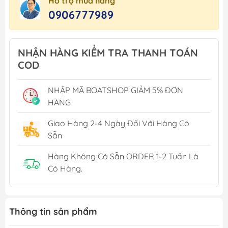
Hỗ trợ mua hàng
0906777989
NHẬN HÀNG KIỂM TRA THANH TOÁN
COD
NHẬP MÃ BOATSHOP GIẢM 5% ĐƠN
HÀNG
Giao Hàng 2-4 Ngày Đối Với Hàng Có
Sẵn
Hàng Không Có Sẵn ORDER 1-2 Tuần Là
Có Hàng.
Thông tin sản phẩm