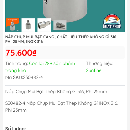
NẮP CHỤP MUI BẠT CANO, CHẤT LIỆU THÉP KHÔNG GỈ 316,
PHI 25MM, INOX 316
75.600₫
Tình trạng:
Còn lại 789 sản phẩm
Thương hiệu:
trong kho
Sunfine
Mã SKU:
S30482-4
Nắp Chụp Mui Bạt Thép Không Gỉ 316, Phi 25mm
S30482-4 Nắp Chụp Mui Bạt Thép Không Gỉ INOX 316,
Phi 25mm
Số lượng: