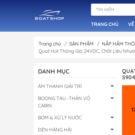
TRANG CHỦ
VỀ
Trang chủ
/
SẢN PHẨM
/
NẮP HẦM THÔ
Quạt Hút Thông Gió 24VDC, Chất Liệu Nhựa
Dàn Loa Tiêu Ch
Đầu Phát Nhạc B
DANH MỤC
QUẠT
S904
Loa Chống Nước
ÂM THANH GIẢI TRÍ
Âm Ly Cục Đẩy
BOONG TÀU -THÂN VỎ
CABIN
BƠM & XỬ LÝ NƯỚC
ĐÈN HÀNG HẢI