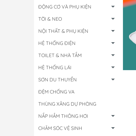
ĐỘNG CƠ VÀ PHỤ KIỆN
TỜI & NEO
NỘI THẤT & PHỤ KIỆN
HỆ THỐNG ĐIỆN
TOILET & NHÀ TẮM
HỆ THỐNG LÁI
SƠN DU THUYỀN
ĐỆM CHỐNG VA
Hộp Điều Khiển
THÙNG XĂNG DỰ PHÒNG
Lọc Các Loại
NẮP HẦM THÔNG HƠI
Đồng Hồ & Cảm B
CHĂM SÓC VỆ SINH
Nhớt - Nước Làm 