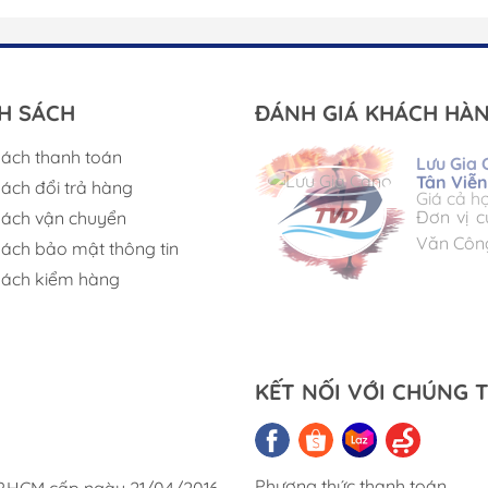
H SÁCH
ĐÁNH GIÁ KHÁCH HÀ
sách thanh toán
Lưu Gia
Tân Viễ
sách đổi trả hàng
Triac Co
Giá cả h
Corsair 
Đơn vị c
sách vận chuyển
Chúng tô
Cung ứn
Văn Côn
sách bảo mật thông tin
Việt Na
sách kiểm hàng
KẾT NỐI VỚI CHÚNG T
Phương thức thanh toán
TP.HCM cấp ngày 21/04/2016