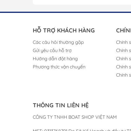
HỖ TRỢ KHÁCH HÀNG
CHÍN
Các câu hỏi thường gặp
Chính 
Gửi yêu cầu hỗ trợ
Chính 
Hướng dẫn đặt hàng
Chính 
Phương thức vận chuyển
Chính 
Chính 
THÔNG TIN LIÊN HỆ
CÔNG TY TNHH BOAT SHOP VIỆT NAM
MST: 0313768791 Do Sở Kế Hoạch và đầu tư 