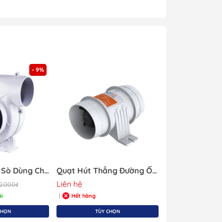
 Rửa
Kính Lặn
Túi Dụng Cụ
Kayak & Sup
- 9%
Quạt Hút Con Sò Dùng Cho Hầm Máy Cano ,Điện 12V, Lưu Lượng 320CFM ~ 543m3/h.
Quạt Hút Thẳng Đường Ống Inline, công suất:36Kw, Điện 12V, Dùng Cho Tàu Thuyền
Liên hệ
82.000₫
i
Hết hàng
|
CHỌN
TÙY CHỌN