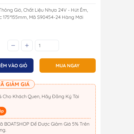
Thông Gió, Chất Liệu Nhựa 24V - Hút Êm,
c 175*155mm, Mã S90454-24 Hàng Mới
ÊM VÀO GIỎ
MUA NGAY
Ã GIẢM GIÁ
 Cho Khách Quen, Hãy Đăng Ký Tài
Cano
Công Tắc Điện
Cano
Hộp Cầu Chì & Bus Bar
ép
Sạc Ắc Quy Tự Động
ã BOATSHOP Để Được Giảm Giá 5% Trên
Biến Tần Inverter
ng.