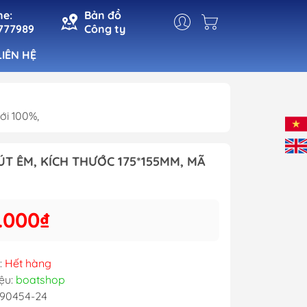
ne:
Bản đồ
777989
Công ty
LIÊN HỆ
ới 100%,
t
Đèn Cabin
Đèn Pha
T ÊM, KÍCH THƯỚC 175*155MM, MÃ
n
Đèn Tín Hiệu
ho Cá
Đèn Trang Trí
.000₫
 Mạn
:
Hết hàng
ệu:
boatshop
90454-24