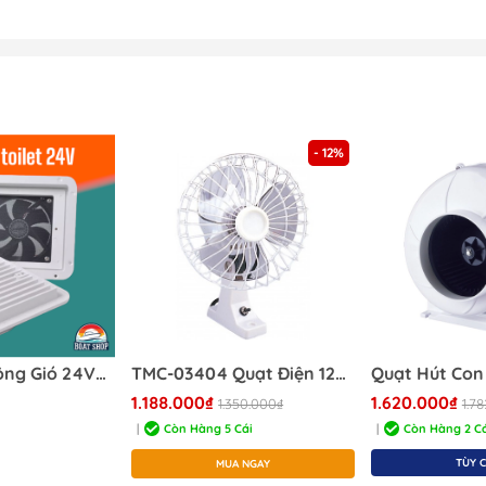
Quạt Thông Gió
Dung Dịch Tẩy
Cửa Thông Gió Vent &
Keo Hàng Hải
Louver
- 12%
Quạt Hút Thông Gió 24VDC, Chất Liệu Nhựa 24V - Hút Êm, Kích Thước 175*155mm, Mã S90454-24 Hàng Mới 100%,
TMC-03404 Quạt Điện 12V, 193CFM Kích Thước 16x18x23cm,
1.188.000₫
1.620.000₫
1.350.000₫
1.7
Còn Hàng 5 Cái
Còn Hàng 2 Cá
|
|
TÙY 
MUA NGAY