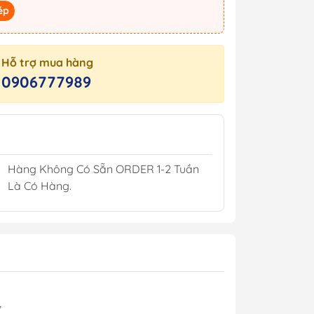
ép
Kèn Điện Còi Điện
Bộ Gạt Mưa 12/24V
Ắc Quy Hàng Hải
Hỗ trợ mua hàng
0906777989
pCoat
Hàng Không Có Sẵn ORDER 1-2 Tuần
illers
Là Có Hàng.
sin
h
Áo Phao
,