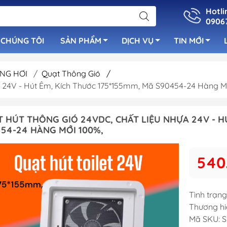
Hotli
0906
 CHÚNG TÔI
SẢN PHẨM
DỊCH VỤ
TIN MỚI
NG HƠI
/
Quạt Thông Gió
/
 24V - Hút Êm, Kích Thước 175*155mm, Mã S90454-24 Hàng M
uẩn
Bơm Nước Ngọ
Cọc Bích Neo
luetooth
Bơm Tay
 HÚT THÔNG GIÓ 24VDC, CHẤT LIỆU NHỰA 24V - HÚ
Cửa Thông Gió Vent &
54-24 HÀNG MỚI 100%,
 Cano
Bơm Nước Lườ
Louver
Bơm Sục Oxy C
Cầu Thang Inox Cho Tàu
540
Ống Lù Thông
Cano
Bơm Máy Lạnh
Tay Nắm Inox
Bơm Chất Thải
Tình trạng
Cột Cờ & Cột Đèn
Thương hi
Bơm Rút Nhớt
Nắp Xăng - Nắp Nước
Mã SKU:
S