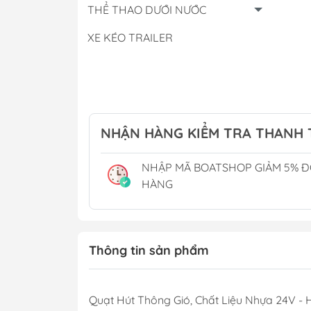
Phụ Gia
THỂ THAO DƯỚI NƯỚC
Cánh Bơm Nước B
XE KÉO TRAILER
Thùng Xăng Cano
THUYỀN BUỒM
CẮM TRẠI CAMPING
Chậu Rửa Tay
Phụ Kiện Hồ Cá - Bể Cá
Tủ Lạnh & Điều H
NHẬN HÀNG KIỂM TRA THANH
Toilet Điện
NHẬP MÃ BOATSHOP GIẢM 5% 
Toilet Xách Tay
HÀNG
Lọc Khử Mùi
Thông tin sản phẩm
Quạt Hút Thông Gió, Chất Liệu Nhựa 24V -