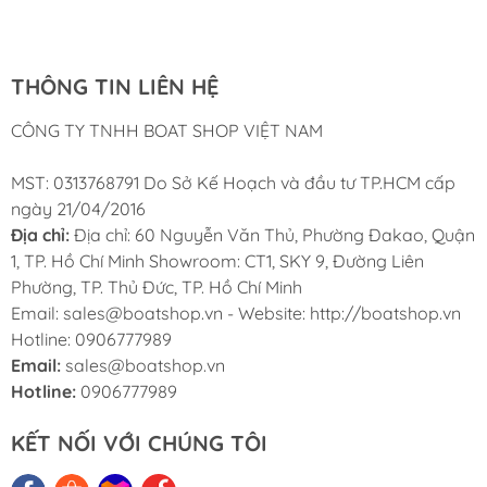
Nam
THÔNG TIN LIÊN HỆ
CÔNG TY TNHH BOAT SHOP VIỆT NAM
MST: 0313768791 Do Sở Kế Hoạch và đầu tư TP.HCM cấp
ngày 21/04/2016
Địa chỉ:
Địa chỉ: 60 Nguyễn Văn Thủ, Phường Đakao, Quận
1, TP. Hồ Chí Minh Showroom: CT1, SKY 9, Đường Liên
Phường, TP. Thủ Đức, TP. Hồ Chí Minh
Email: sales@boatshop.vn - Website: http://boatshop.vn
Hotline: 0906777989
Email:
sales@boatshop.vn
Hotline:
0906777989
KẾT NỐI VỚI CHÚNG TÔI