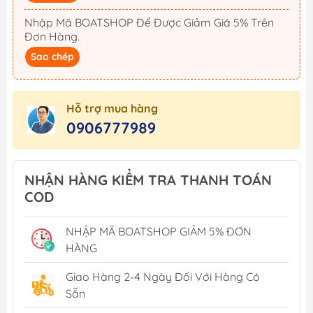
Nhập Mã BOATSHOP Để Được Giảm Giá 5% Trên
Đơn Hàng.
Sao chép
Hỗ trợ mua hàng
0906777989
NHẬN HÀNG KIỂM TRA THANH TOÁN
COD
NHẬP MÃ BOATSHOP GIẢM 5% ĐƠN
HÀNG
Giao Hàng 2-4 Ngày Đối Với Hàng Có
Sẵn