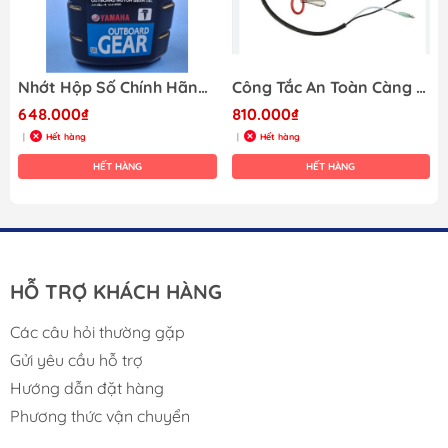
Nhớt Hộp Số Chính Hãng YAMAHA cho máy cano, hiệu YAMALUBE , dung tích 1 Lít, ( 1L) API GL-4 , SAE 90, Mã 90790-BS80S
Công Tắc An Toàn Càng Cua Cho Yamaha, Hàng Mới 100%,
648.000₫
810.000₫
Hết hàng
Hết hàng
|
|
HẾT HÀNG
HẾT HÀNG
HỖ TRỢ KHÁCH HÀNG
Các câu hỏi thường gặp
Gửi yêu cầu hỗ trợ
Hướng dẫn đặt hàng
Phương thức vận chuyển