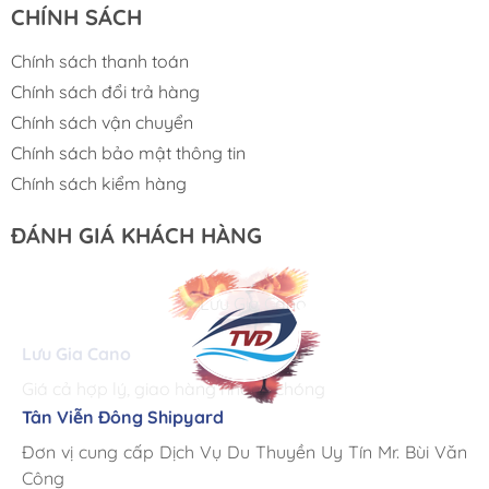
CHÍNH SÁCH
Chính sách thanh toán
Chính sách đổi trả hàng
Chính sách vận chuyển
Chính sách bảo mật thông tin
Chính sách kiểm hàng
ĐÁNH GIÁ KHÁCH HÀNG
Lưu Gia Cano
Giá cả hợp lý, giao hàng nhanh chóng
Tân Viễn Đông Shipyard
Corsair Marine International
Triac Composites - Rapido
Đơn vị cung cấp Dịch Vụ Du Thuyền Uy Tín Mr. Bùi Văn
Cung ứng sản phẩm nhanh chóng chuyên nghiệp
Chúng tôi có thể mua những sản phẩm tốt ngay tại Việt
Công