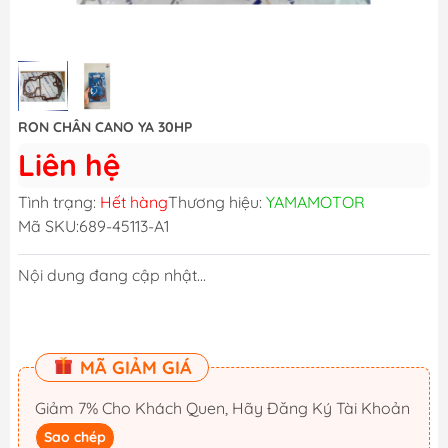
RON CHÂN CANO YA 30HP
Liên hệ
Tình trạng:
Hết hàng
Thương hiệu:
YAMAMOTOR
Mã SKU:
689-45113-A1
Nội dung đang cập nhật...
MÃ GIẢM GIÁ
Giảm 7% Cho Khách Quen, Hãy Đăng Ký Tài Khoản
Sao chép