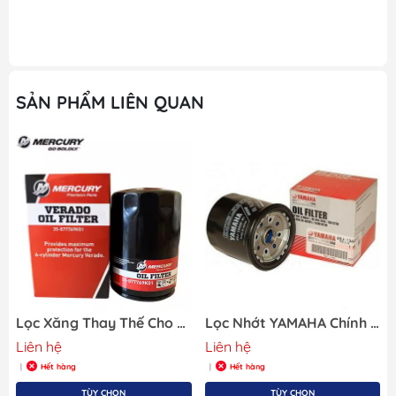
SẢN PHẨM LIÊN QUAN
Lọc Xăng Thay Thế Cho Động Cơ Cano Merucry
Lọc Nhớt YAMAHA Chính Hãng 69J-13440-03
Liên hệ
Liên hệ
Hết hàng
Hết hàng
|
|
TÙY CHỌN
TÙY CHỌN