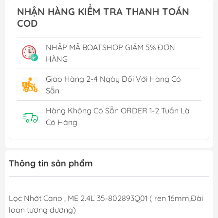
NHẬN HÀNG KIỂM TRA THANH TOÁN
COD
NHẬP MÃ BOATSHOP GIẢM 5% ĐƠN
HÀNG
Giao Hàng 2-4 Ngày Đối Với Hàng Có
Sẵn
Hàng Không Có Sẵn ORDER 1-2 Tuần Là
Có Hàng.
Thông tin sản phẩm
Lọc Nhớt Cano , ME 2.4L 35-802893Q01 ( ren 16mm,Đài
loan tương đương)