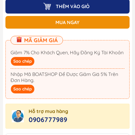
THÊM VÀO GIỎ
MUA NGAY
MÃ GIẢM GIÁ
Giảm 7% Cho Khách Quen, Hãy Đăng Ký Tài Khoản
Sao chép
Nhập Mã BOATSHOP Để Được Giảm Giá 5% Trên
Đơn Hàng.
Sao chép
Hỗ trợ mua hàng
0906777989