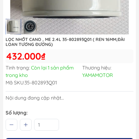
LỌC NHỚT CANO , ME 2.4L 35-802893Q01 ( REN 16MM,ĐÀI
LOAN TƯƠNG ĐƯƠNG)
432.000₫
Tình trạng:
Còn lại 1 sản phẩm
Thương hiệu:
trong kho
YAMAMOTOR
Mã SKU:
35-802893Q01
Nội dung đang cập nhật...
Số lượng: