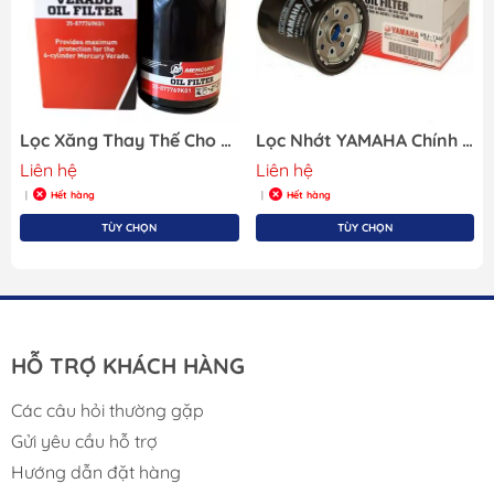
Lọc Xăng Thay Thế Cho Động Cơ Cano Merucry
Lọc Nhớt YAMAHA Chính Hãng 69J-13440-03
Liên hệ
Liên hệ
Hết hàng
Hết hàng
|
|
TÙY CHỌN
TÙY CHỌN
HỖ TRỢ KHÁCH HÀNG
Các câu hỏi thường gặp
Gửi yêu cầu hỗ trợ
Hướng dẫn đặt hàng