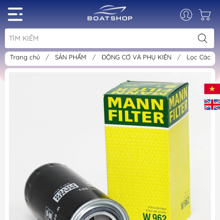
Trang chủ
/
SẢN PHẨM
/
ĐỘNG CƠ VÀ PHỤ KIỆN
/
Lọc Các L