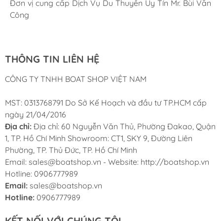
Đơn vị cung cấp Dịch Vụ Du Thuyền Uy Tín Mr. Bùi Văn
Cung ứng sản phẩm nhanh chóng chuyên nghiệp
Chúng tôi có thể mua những sản phẩm tốt ngay tại Việt
Công
Nam
THÔNG TIN LIÊN HỆ
CÔNG TY TNHH BOAT SHOP VIỆT NAM
MST: 0313768791 Do Sở Kế Hoạch và đầu tư TP.HCM cấp
ngày 21/04/2016
Địa chỉ:
Địa chỉ: 60 Nguyễn Văn Thủ, Phường Đakao, Quận
1, TP. Hồ Chí Minh Showroom: CT1, SKY 9, Đường Liên
Phường, TP. Thủ Đức, TP. Hồ Chí Minh
Email: sales@boatshop.vn - Website: http://boatshop.vn
Hotline: 0906777989
Email:
sales@boatshop.vn
Hotline:
0906777989
KẾT NỐI VỚI CHÚNG TÔI