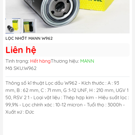
LỌC NHỚT MANN W962
Liên hệ
Tình trạng:
Hết hàng
Thương hiệu:
MANN
Mã SKU:
W962
Thông số kĩ thuật Lọc dầu W962 - Kích thước : A : 93
mm, B : 62 mm, C : 71 mm, G :1-12 UNF, H : 210 mm, UGV 1
50, RSV 2 1 - Loại vật liệu : Thép hợp kim - Hiệu suất lọc :
99,9% - Lọc chính xác : 10-12 micron - Tuổi thọ : 3000h -
Xuất xứ : Đức