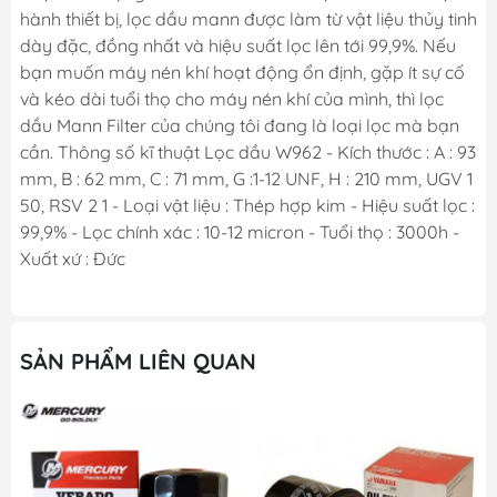
hành thiết bị, lọc dầu mann được làm từ vật liệu thủy tinh
dày đặc, đồng nhất và hiệu suất lọc lên tới 99,9%. Nếu
bạn muốn máy nén khí hoạt động ổn định, gặp ít sự cố
và kéo dài tuổi thọ cho máy nén khí của mình, thì lọc
dầu Mann Filter của chúng tôi đang là loại lọc mà bạn
cần. Thông số kĩ thuật Lọc dầu W962 - Kích thước : A : 93
mm, B : 62 mm, C : 71 mm, G :1-12 UNF, H : 210 mm, UGV 1
50, RSV 2 1 - Loại vật liệu : Thép hợp kim - Hiệu suất lọc :
99,9% - Lọc chính xác : 10-12 micron - Tuổi thọ : 3000h -
Xuất xứ : Đức
SẢN PHẨM LIÊN QUAN