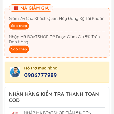
MÃ GIẢM GIÁ
Giảm 7% Cho Khách Quen, Hãy Đăng Ký Tài Khoản
Sao chép
Nhập Mã BOATSHOP Để Được Giảm Giá 5% Trên
Đơn Hàng.
Sao chép
Hỗ trợ mua hàng
0906777989
NHẬN HÀNG KIỂM TRA THANH TOÁN
COD
NHẬP MÃ BOATSHOP GIẢM 5% ĐƠN