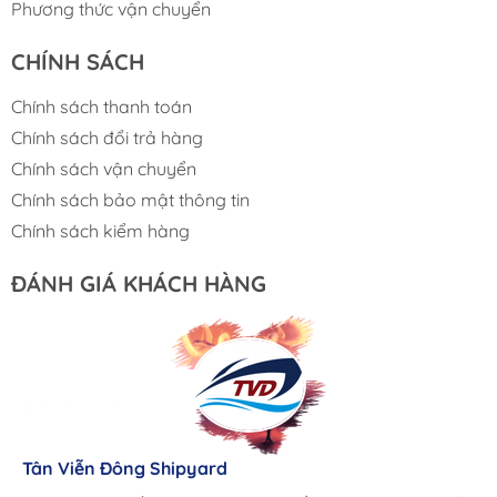
Phương thức vận chuyển
CHÍNH SÁCH
Chính sách thanh toán
Chính sách đổi trả hàng
Chính sách vận chuyển
Chính sách bảo mật thông tin
Chính sách kiểm hàng
ĐÁNH GIÁ KHÁCH HÀNG
Lưu Gia Cano
Giá cả hợp lý, giao hàng nhanh chóng
Tân Viễn Đông Shipyard
Corsair Marine International
Triac Composites - Rapido