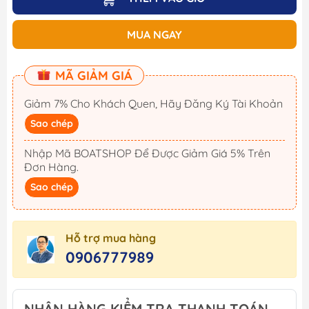
MUA NGAY
MÃ GIẢM GIÁ
Giảm 7% Cho Khách Quen, Hãy Đăng Ký Tài Khoản
Sao chép
Nhập Mã BOATSHOP Để Được Giảm Giá 5% Trên
Đơn Hàng.
Sao chép
Hỗ trợ mua hàng
0906777989
NHẬN HÀNG KIỂM TRA THANH TOÁN