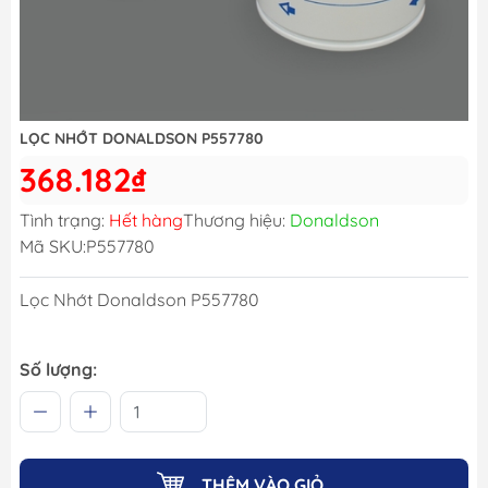
LỌC NHỚT DONALDSON P557780
368.182₫
Tình trạng:
Hết hàng
Thương hiệu:
Donaldson
Mã SKU:
P557780
Lọc Nhớt Donaldson P557780
Số lượng:
THÊM VÀO GIỎ