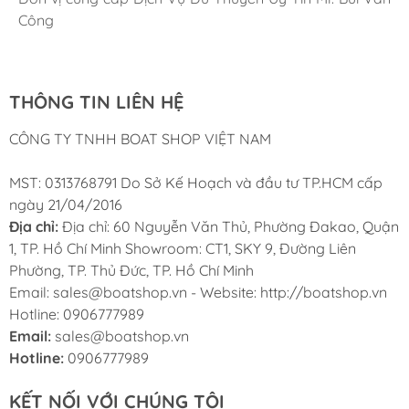
BOSCH-REXROTH
451104065
Cung ứng sản phẩm nhanh chóng chuyên nghiệp
Chúng tôi có thể mua những sản phẩm tốt ngay tại Việt
Công
BOSCH-REXROTH
451203005
Nam
BOSCH-REXROTH
451203012
BOSCH-REXROTH
451203059
THÔNG TIN LIÊN HỆ
BOSCH-REXROTH
451203061
BOSCH-REXROTH
451203088
CÔNG TY TNHH BOAT SHOP VIỆT NAM
BOSCH-REXROTH
72124
BOSCH-REXROTH
72137
MST: 0313768791 Do Sở Kế Hoạch và đầu tư TP.HCM cấp
BOSCH-REXROTH
72174
ngày 21/04/2016
BOSCH-REXROTH
986452005
Địa chỉ:
Địa chỉ: 60 Nguyễn Văn Thủ, Phường Đakao, Quận
BOSCH-REXROTH
O626
1, TP. Hồ Chí Minh Showroom: CT1, SKY 9, Đường Liên
Phường, TP. Thủ Đức, TP. Hồ Chí Minh
BOSCH-REXROTH
OF111
Email: sales@boatshop.vn - Website: http://boatshop.vn
BOSCH-REXROTH
OF124
Hotline: 0906777989
BOSCH-REXROTH
OF134
Email:
sales@boatshop.vn
BOSCH-REXROTH
OF152
Hotline:
0906777989
BOSCH-REXROTH
OF160
BOSCH-REXROTH
P2005
KẾT NỐI VỚI CHÚNG TÔI