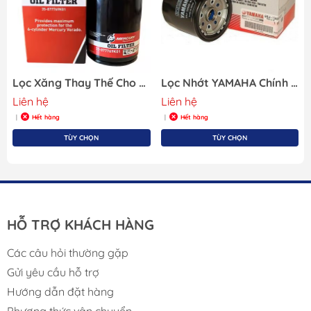
AC DELCO
PF2038
AC DELCO
PF960
ALCO
SP901
ALCOA MARINE
IO340
Lọc Xăng Thay Thế Cho Động Cơ Cano Merucry
Lọc Nhớt YAMAHA Chính Hãng 69J-13440-03
ALFA ROMEO
592602
Liên hệ
Liên hệ
ALLIS-CHALMERS
02325784
Hết hàng
Hết hàng
|
|
ALLIS-CHALMERS
2325784
TÙY CHỌN
TÙY CHỌN
ALLIS-CHALMERS
4052572
ALLIS-CHALMERS
4511629
ALLIS-CHALMERS
45116292
ALLOY
ABH2850
AMERICAN MOTORS CORPORATION
IO340
HỖ TRỢ KHÁCH HÀNG
AMERICAN PARTS
2011
AMERICAN PARTS
2057
Các câu hỏi thường gặp
AMERICAN PARTS
92452
Gửi yêu cầu hỗ trợ
ASAHI
220K
Hướng dẫn đặt hàng
ASAHI
NO223