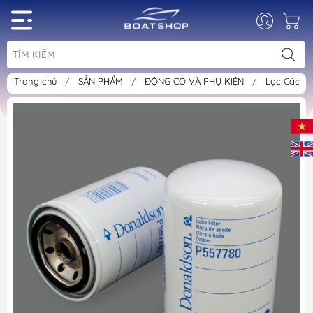
Trang chủ
/
SẢN PHẨM
/
ĐỘNG CƠ VÀ PHỤ KIỆN
/
Lọc Các L