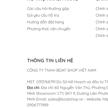
Các câu hỏi thường gặp
Chính 
Gửi yêu cầu hỗ trợ
Chính 
Hướng dẫn đặt hàng
Chính 
Phương thức vận chuyển
Chính 
Chính 
THÔNG TIN LIÊN HỆ
CÔNG TY TNHH BOAT SHOP VIỆT NAM
MST: 0313768791 Do Sở Kế Hoạch và đầu tư 
Địa chỉ:
Địa chỉ: 60 Nguyễn Văn Thủ, Phường Đ
Minh Showroom: CT1, SKY 9, Đường Liên Phường
Minh Email: sales@boatshop.vn - Website: htt
0906777989