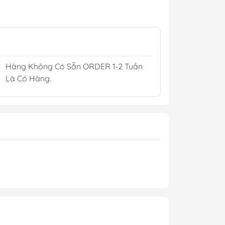
Kèn Điện Còi Điện
Bộ Gạt Mưa 12/24V
Ắc Quy Hàng Hải
Hàng Không Có Sẵn ORDER 1-2 Tuần
pCoat
Là Có Hàng.
illers
sin
h
Áo Phao