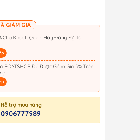
Ã GIẢM GIÁ
 Cho Khách Quen, Hãy Đăng Ký Tài
ép
ã BOATSHOP Để Được Giảm Giá 5% Trên
ng.
ép
Hỗ trợ mua hàng
Cano
Công Tắc Điện
0906777989
Cano
Hộp Cầu Chì & Bus Bar
Sạc Ắc Quy Tự Động
Biến Tần Inverter