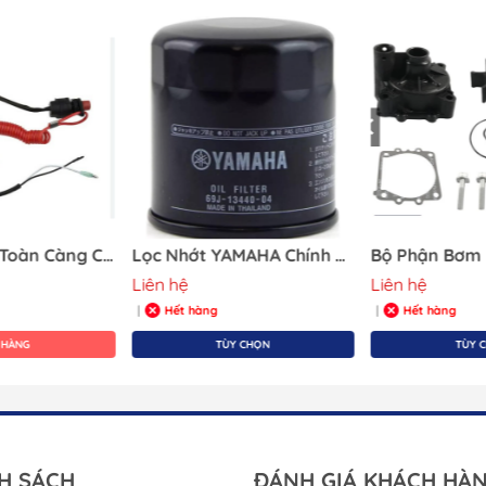
Quạt Thông Gió
Dung Dịch Tẩy
Cửa Thông Gió Vent &
Keo Hàng Hải
Louver
Công Tắc An Toàn Càng Cua Cho Yamaha, Hàng Mới 100%,
Lọc Nhớt YAMAHA Chính Hãng 69J-13440-04
Liên hệ
Liên hệ
Hết hàng
Hết hàng
|
|
 HÀNG
TÙY CHỌN
TÙY 
H SÁCH
ĐÁNH GIÁ KHÁCH HÀ