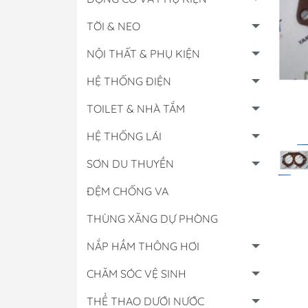
TỜI & NEO
NỘI THẤT & PHỤ KIỆN
HỆ THỐNG ĐIỆN
TOILET & NHÀ TẮM
HỆ THỐNG LÁI
SƠN DU THUYỀN
ĐỆM CHỐNG VA
THÙNG XĂNG DỰ PHÒNG
Hộp Điều Khiển
NẮP HẦM THÔNG HƠI
Lọc Các Loại
CHĂM SÓC VỆ SINH
Đồng Hồ & Cảm B
Nhớt - Nước Làm 
THỂ THAO DƯỚI NƯỚC