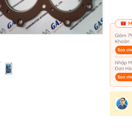
Ống Cắm Cần Câu
Khóa Nắp Hầm
Cổ Dê Inox
M
Mui Bạt Cano
Giảm 7%
Bản Lề Inox
Khoản
Ma Ní & Tăng Đơ
Sao ch
Kẽm Chống Ăn Mòn
Nhập M
La Bàn
Đơn Hà
Sao ch
Móc Treo Inox
Cọc Bích Neo
Đế Giữ Ly Cốc 
Dây Neo
Thảm Lót Sàn 
iến
Neo Anchor
Bàn Ghế Cano
Mát -
Tời Điện