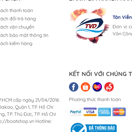
sách thanh toán
Lưu Gia
Tân Viễ
sách đổi trả hàng
Triac Co
Giá cả h
Corsair 
Đơn vị c
sách vận chuyển
Chúng tô
Cung ứn
Văn Côn
sách bảo mật thông tin
Việt Na
sách kiểm hàng
KẾT NỐI VỚI CHÚNG T
Phương thức thanh toán
TP.HCM cấp ngày 21/04/2016
akao, Quận 1, TP. Hồ Chí
, TP. Thủ Đức, TP. Hồ Chí
p://boatshop.vn Hotline: