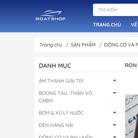
TRANG CHỦ
VỀ
Trang chủ
/
SẢN PHẨM
/
ĐỘNG CƠ VÀ 
Dàn Loa Tiêu Ch
DANH MỤC
RON 
Đầu Phát Nhạc B
Loa Chống Nước
ÂM THANH GIẢI TRÍ
Âm Ly Cục Đẩy
BOONG TÀU -THÂN VỎ
CABIN
BƠM & XỬ LÝ NƯỚC
ĐÈN HÀNG HẢI
ĐỘNG CƠ VÀ PHỤ KIỆN