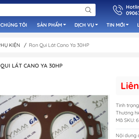
Hotli
0906
 CHÚNG TÔI
SẢN PHẨM
DỊCH VỤ
TIN MỚI
PHỤ KIỆN
/
Ron Qui Lát Cano Ya 30HP
uẩn
Bơm Nước Ngọ
QUI LÁT CANO YA 30HP
Cọc Bích Neo
luetooth
Bơm Tay
Cửa Thông Gió Vent &
 Cano
Bơm Nước Lườ
Liên
Louver
Bơm Sục Oxy C
Cầu Thang Inox Cho Tàu
Ống Lù Thông
Cano
Tình trạng
Bơm Máy Lạnh
Tay Nắm Inox
Thương hi
Bơm Chất Thải
Mã SKU:
6
Cột Cờ & Cột Đèn
Bơm Rút Nhớt
Nắp Xăng - Nắp Nước
Nội dung đ