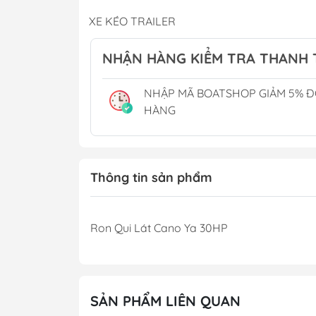
Phụ Gia
XE KÉO TRAILER
Cánh Bơm Nước B
THUYỀN BUỒM
Thùng Xăng Cano
NHẬN HÀNG KIỂM TRA THANH
CẮM TRẠI CAMPING
NHẬP MÃ BOATSHOP GIẢM 5% 
Phụ Kiện Hồ Cá - Bể Cá
Chậu Rửa Tay
HÀNG
Tủ Lạnh & Điều H
Toilet Điện
Toilet Xách Tay
Thông tin sản phẩm
Lọc Khử Mùi
Ron Qui Lát Cano Ya 30HP
SẢN PHẨM LIÊN QUAN