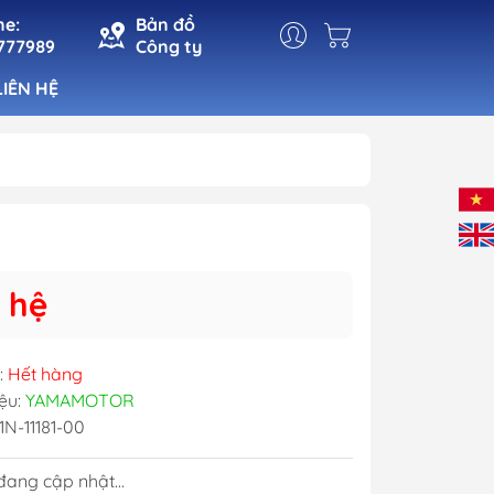
ne:
Bản đồ
777989
Công ty
LIÊN HỆ
t
Đèn Cabin
Đèn Pha
n
Đèn Tín Hiệu
 hệ
ho Cá
Đèn Trang Trí
 Mạn
:
Hết hàng
ệu:
YAMAMOTOR
1N-11181-00
ang cập nhật...