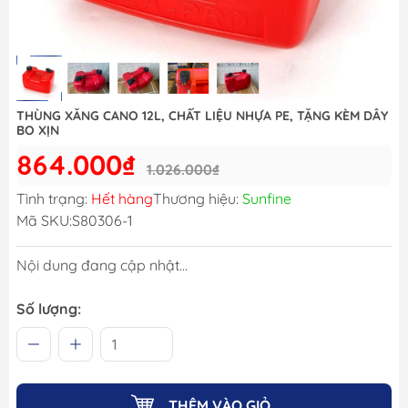
THÙNG XĂNG CANO 12L, CHẤT LIỆU NHỰA PE, TẶNG KÈM DÂY
BO XỊN
864.000₫
1.026.000₫
Tình trạng:
Hết hàng
Thương hiệu:
Sunfine
Mã SKU:
S80306-1
Nội dung đang cập nhật...
Số lượng:
THÊM VÀO GIỎ