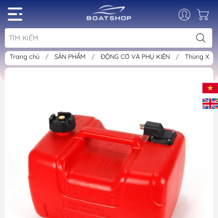
Trang chủ
/
SẢN PHẨM
/
ĐỘNG CƠ VÀ PHỤ KIỆN
/
Thùng Xăn