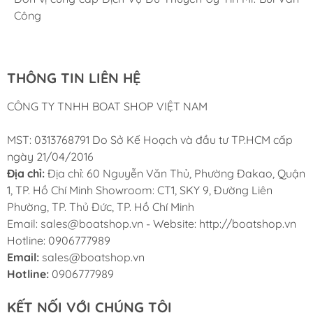
Cung ứng sản phẩm nhanh chóng chuyên nghiệp
Chúng tôi có thể mua những sản phẩm tốt ngay tại Việt
Công
Nam
THÔNG TIN LIÊN HỆ
CÔNG TY TNHH BOAT SHOP VIỆT NAM
MST: 0313768791 Do Sở Kế Hoạch và đầu tư TP.HCM cấp
ngày 21/04/2016
Địa chỉ:
Địa chỉ: 60 Nguyễn Văn Thủ, Phường Đakao, Quận
1, TP. Hồ Chí Minh Showroom: CT1, SKY 9, Đường Liên
Phường, TP. Thủ Đức, TP. Hồ Chí Minh
Email: sales@boatshop.vn - Website: http://boatshop.vn
Hotline: 0906777989
Email:
sales@boatshop.vn
Hotline:
0906777989
KẾT NỐI VỚI CHÚNG TÔI