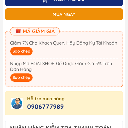
MUA NGAY
MÃ GIẢM GIÁ
Giảm 7% Cho Khách Quen, Hãy Đăng Ký Tài Khoản
Sao chép
Nhập Mã BOATSHOP Để Được Giảm Giá 5% Trên
Đơn Hàng.
Sao chép
Hỗ trợ mua hàng
0906777989
NHẬN HÀNG KIỂM TRA THANH TOÁN