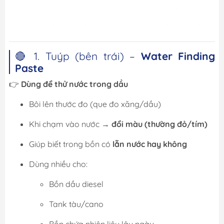
🔴 1. Tuýp (bên trái) –
Water Finding
Paste
👉
Dùng để thử nước trong dầu
Bôi lên thước đo (que đo xăng/dầu)
Khi chạm vào nước →
đổi màu (thường đỏ/tím)
Giúp biết trong bồn có
lẫn nước hay không
Dùng nhiều cho:
Bồn dầu diesel
Tank tàu/cano
Bồn chứa nhiên liệu lâu ngày