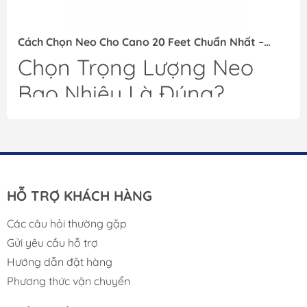
Cách Chọn Neo Cho Cano 20 Feet Chuẩn Nhất –
Không Lo Trôi Tàu
Chọn Trọng Lượng Neo
Bao Nhiêu Là Đúng?
Với cano 20 feet:
Điều kiện sử dụng
Trọng lượng neo khuyến nghị
Hồ, sông nhỏ
4–6kg
Biển nhẹ
6–8kg
Sóng lớn, câu cá biển
8–10kg
HỖ TRỢ KHÁCH HÀNG
Các câu hỏi thường gặp
Gửi yêu cầu hỗ trợ
Hướng dẫn đặt hàng
Phương thức vận chuyển