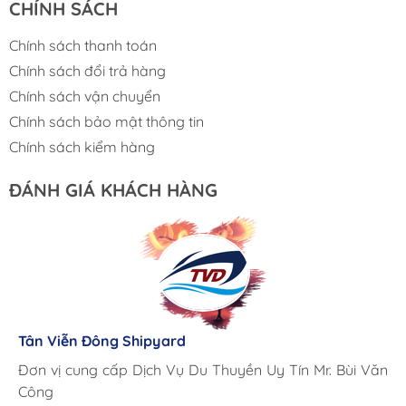
CHÍNH SÁCH
Chính sách thanh toán
Chính sách đổi trả hàng
Chính sách vận chuyển
Chính sách bảo mật thông tin
Chính sách kiểm hàng
ĐÁNH GIÁ KHÁCH HÀNG
Lưu Gia Cano
Giá cả hợp lý, giao hàng nhanh chóng
Tân Viễn Đông Shipyard
Corsair Marine International
Triac Composites - Rapido
Đơn vị cung cấp Dịch Vụ Du Thuyền Uy Tín Mr. Bùi Văn
Cung ứng sản phẩm nhanh chóng chuyên nghiệp
Chúng tôi có thể mua những sản phẩm tốt ngay tại Việt
Công