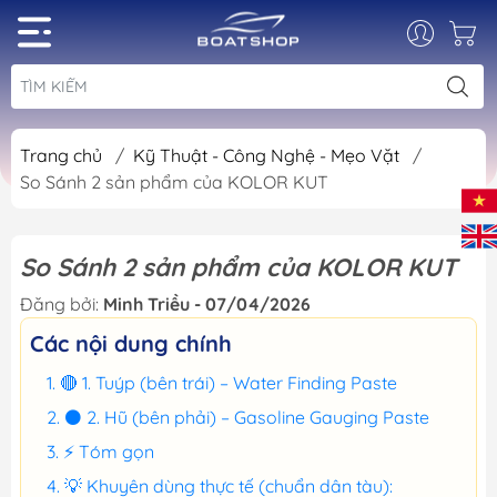
Trang chủ
/
Kỹ Thuật - Công Nghệ - Mẹo Vặt
/
So Sánh 2 sản phẩm của KOLOR KUT
So Sánh 2 sản phẩm của KOLOR KUT
Đăng bởi:
Minh Triều - 07/04/2026
Các nội dung chính
🔴 1. Tuýp (bên trái) – Water Finding Paste
⚫ 2. Hũ (bên phải) – Gasoline Gauging Paste
⚡ Tóm gọn
💡 Khuyên dùng thực tế (chuẩn dân tàu):