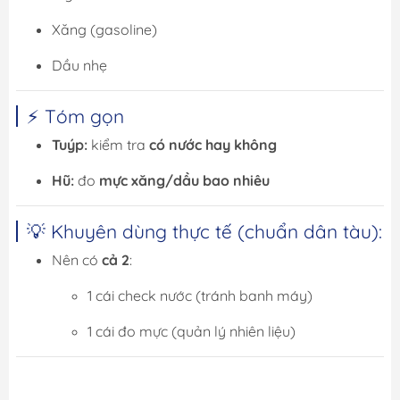
Xăng (gasoline)
Dầu nhẹ
⚡ Tóm gọn
Tuýp:
kiểm tra
có nước hay không
Hũ:
đo
mực xăng/dầu bao nhiêu
💡 Khuyên dùng thực tế (chuẩn dân tàu):
Nên có
cả 2
:
1 cái check nước (tránh banh máy)
1 cái đo mực (quản lý nhiên liệu)