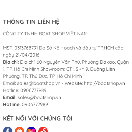
Nam
THÔNG TIN LIÊN HỆ
CÔNG TY TNHH BOAT SHOP VIỆT NAM
MST: 0313768791 Do Sở Kế Hoạch và đầu tư TP.HCM cấp
ngày 21/04/2016
Địa chỉ:
Địa chỉ: 60 Nguyễn Văn Thủ, Phường Đakao, Quận
1, TP. Hồ Chí Minh Showroom: CT1, SKY 9, Đường Liên
Phường, TP. Thủ Đức, TP. Hồ Chí Minh
Email: sales@boatshop.vn - Website: http://boatshop.vn
Hotline: 0906777989
Email:
sales@boatshop.vn
Hotline:
0906777989
KẾT NỐI VỚI CHÚNG TÔI