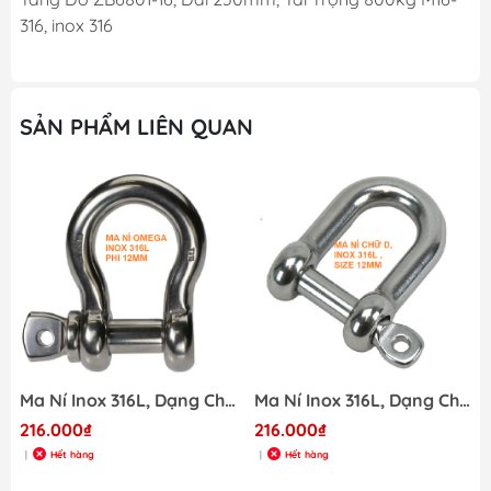
316, inox 316
SẢN PHẨM LIÊN QUAN
0-5
Ma Ní Inox 316L, Dạng Chữ Omega 12mm, Omega-shackles , mã S00205-6
Ma Ní Inox 316L, Dạng Chữ D 12mm, D-shackles
216.000₫
216.000₫
Hết hàng
Hết hàng
|
|