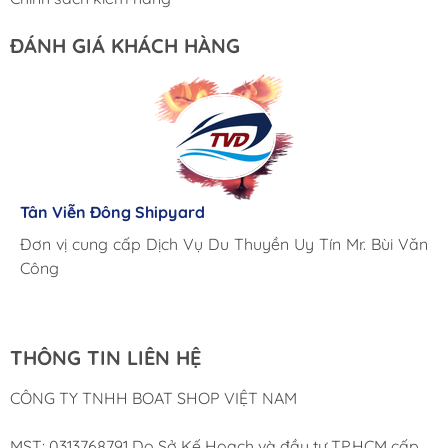
ĐÁNH GIÁ KHÁCH HÀNG
Lưu Gia Cano
Giá cả hợp lý, giao hàng nhanh chóng
Tân Viễn Đông Shipyard
Corsair Marine International
Triac Composites - Rapido
Đơn vị cung cấp Dịch Vụ Du Thuyền Uy Tín Mr. Bùi Văn
Cung ứng sản phẩm nhanh chóng chuyên nghiệp
Chúng tôi có thể mua những sản phẩm tốt ngay tại Việt
Công
Nam
THÔNG TIN LIÊN HỆ
CÔNG TY TNHH BOAT SHOP VIỆT NAM
MST: 0313768791 Do Sở Kế Hoạch và đầu tư TP.HCM cấp