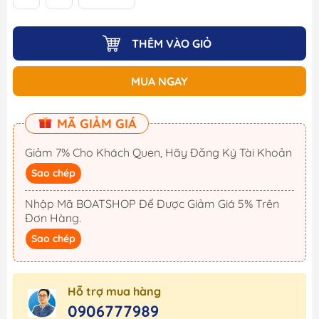
THÊM VÀO GIỎ
MUA NGAY
MÃ GIẢM GIÁ
Giảm 7% Cho Khách Quen, Hãy Đăng Ký Tài Khoản
Sao chép
Nhập Mã BOATSHOP Để Được Giảm Giá 5% Trên
Đơn Hàng.
Sao chép
Hỗ trợ mua hàng
0906777989