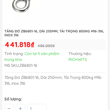
TĂNG ĐƠ ZB6801-16, DÀI 250MM, TẢI TRỌNG 800KG M16-316,
INOX 316
441.818₫
486.000₫
Tình trạng:
Còn lại 5 sản phẩm
Thương hiệu:
trong kho
RICHWITS
Mã SKU:
ZB6801-16
Tăng Đơ ZB6801-16, Dài 250mm, Tải Trọng 800kg M16-
316, inox 316
Số lượng: