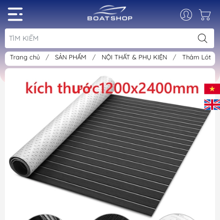
Trang chủ
/
SẢN PHẨM
/
NỘI THẤT & PHỤ KIỆN
/
Thảm Lót S