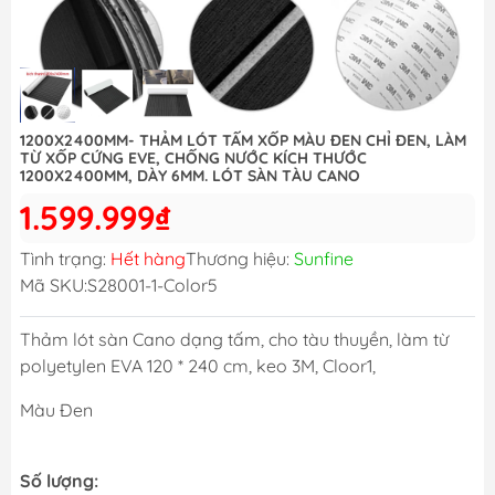
1200X2400MM- THẢM LÓT TẤM XỐP MÀU ĐEN CHỈ ĐEN, LÀM
TỪ XỐP CỨNG EVE, CHỐNG NƯỚC KÍCH THƯỚC
1200X2400MM, DÀY 6MM. LÓT SÀN TÀU CANO
1.599.999₫
Tình trạng:
Hết hàng
Thương hiệu:
Sunfine
Mã SKU:
S28001-1-Color5
Thảm lót sàn Cano dạng tấm, cho tàu thuyền, làm từ
polyetylen EVA 120 * 240 cm, keo 3M, Cloor1,
Màu Đen
Số lượng: