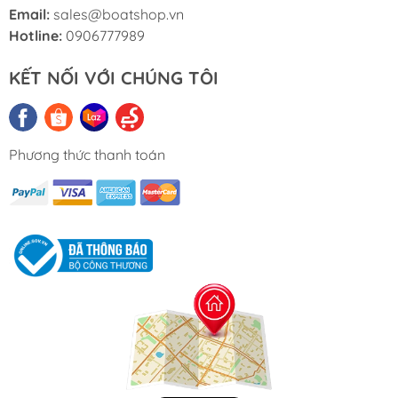
Phù hợp
: Tàu cano, du thuyền, tàu cao tốc
Email:
sales@boatshop.vn
dưới 10 mét, sàn boong, khu vực điều khiển.
Hotline:
0906777989
Tiêu chuẩn
: ABYC, NMMA, an toàn cho người
KẾT NỐI VỚI CHÚNG TÔI
dùng và môi trường biển.
Bảo hành
: 12 tháng (Boat Shop).
Thông Số Kỹ Thuật
Phương thức thanh toán
Mã sản phẩm
: Không xác định (liên hệ Boat Shop
để xác nhận mã cụ thể).
Thương hiệu
: Boat Shop.
Loại
: Thảm lót sàn tàu cano xốp EVA.
Kích thước
: 1200 x 2400 mm (1.2 x 2.4 m).
Độ dày
: 6mm.
Chất liệu
: Xốp EVA cứng (marine-grade).
Màu sắc
: Đen, chỉ đen.
Keo dán
: 3M siêu dính, chống nước.
Trọng lượng
: ~2-3kg (ước tính).
Phù hợp
: Tàu cano, du thuyền, tàu cao tốc dưới 10