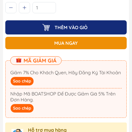
THÊM VÀO GIỎ
MUA NGAY
MÃ GIẢM GIÁ
Giảm 7% Cho Khách Quen, Hãy Đăng Ký Tài Khoản
Sao chép
Nhập Mã BOATSHOP Để Được Giảm Giá 5% Trên
Đơn Hàng.
Sao chép
Hỗ trợ mua hàng