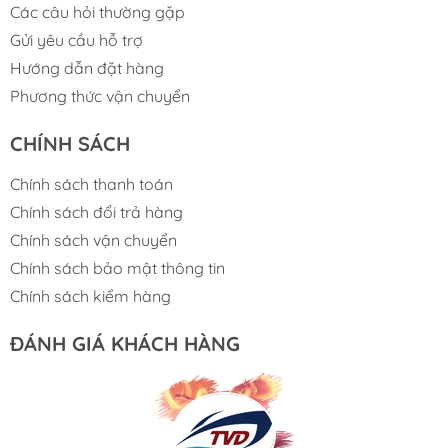
Các câu hỏi thường gặp
Vật liệu
: Xốp EVA cứng (marine-grade),
Gửi yêu cầu hỗ trợ
không độc hại, không mùi, thân thiện với môi
Hướng dẫn đặt hàng
trường biển.
Độ bền
: Chống UV, chống ăn mòn muối biển,
Phương thức vận chuyển
dầu mỡ, axit, kiềm, tuổi thọ 5-8 năm.
CHÍNH SÁCH
Đàn hồi tốt
: Độ căng cao, chịu lực tốt, mang
lại cảm giác êm chân, giảm mỏi khi đứng lâu.
Chính sách thanh toán
Kiểm tra ASTM
: UV (400 giờ), sương muối
Chính sách đổi trả hàng
(200 giờ), đảm bảo hoạt động ổn định trong
môi trường biển.
Chính sách vận chuyển
Thiết Kế Màu Đen Chỉ Đen – Hiện Đại, Tinh Tế
Chính sách bảo mật thông tin
Màu sắc
: Đen toàn bộ với chỉ đen, tạo phong
Chính sách kiểm hàng
cách tối giản, hiện đại, phù hợp tàu cano cao
tốc hoặc du thuyền nhỏ.
ĐÁNH GIÁ KHÁCH HÀNG
Kích thước
: 1200 x 2400 mm, lý tưởng cho
sàn tàu nhỏ hoặc cắt ghép tùy chỉnh.
Độ dày
: 6mm, đủ êm, giảm tiếng ồn, bảo vệ
bề mặt sàn khỏi trầy xước.