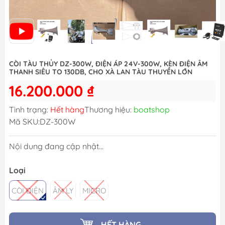
CÒI TÀU THỦY DZ-300W, ĐIỆN ÁP 24V-300W, KÈN ĐIỆN ÂM
THANH SIÊU TO 130DB, CHO XÀ LAN TÀU THUYỀN LỚN
16.200.000 ₫
Tình trạng:
Hết hàng
Thương hiệu:
boatshop
Mã SKU:
DZ-300W
Nội dung đang cập nhật...
Loại
CÒI ĐIỆN
ÂM LY
MICRO
HẾT HÀNG