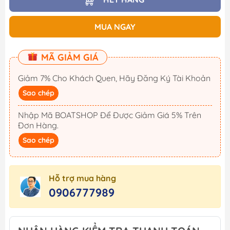
MUA NGAY
MÃ GIẢM GIÁ
Giảm 7% Cho Khách Quen, Hãy Đăng Ký Tài Khoản
Sao chép
Nhập Mã BOATSHOP Để Được Giảm Giá 5% Trên
Đơn Hàng.
Sao chép
Hỗ trợ mua hàng
0906777989