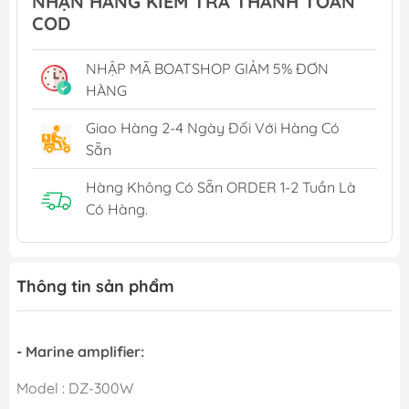
NHẬN HÀNG KIỂM TRA THANH TOÁN
COD
NHẬP MÃ BOATSHOP GIẢM 5% ĐƠN
HÀNG
Giao Hàng 2-4 Ngày Đối Với Hàng Có
Sẵn
Hàng Không Có Sẵn ORDER 1-2 Tuần Là
Có Hàng.
Thông tin sản phẩm
- Marine amplifier:
Model : DZ-300W