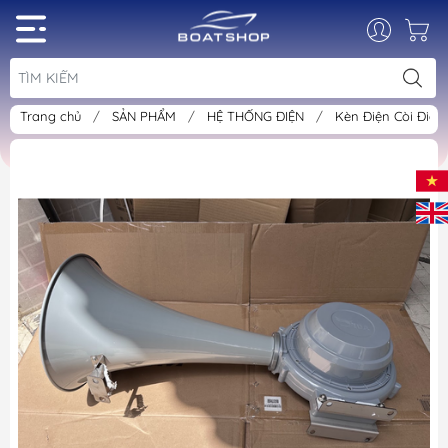
Trang chủ
/
SẢN PHẨM
/
HỆ THỐNG ĐIỆN
/
Kèn Điện Còi Điện