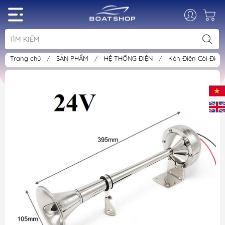
Trang chủ
/
SẢN PHẨM
/
HỆ THỐNG ĐIỆN
/
Kèn Điện Còi Điện