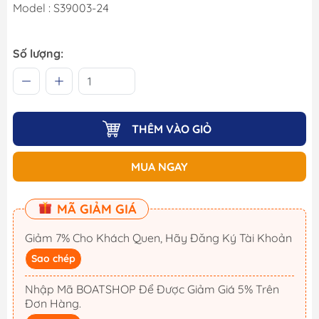
Model : S39003-24
Số lượng:
THÊM VÀO GIỎ
MUA NGAY
MÃ GIẢM GIÁ
Giảm 7% Cho Khách Quen, Hãy Đăng Ký Tài Khoản
Sao chép
Nhập Mã BOATSHOP Để Được Giảm Giá 5% Trên
Đơn Hàng.