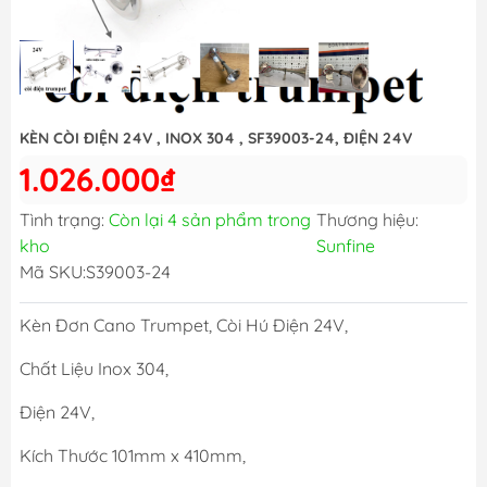
KÈN CÒI ĐIỆN 24V , INOX 304 , SF39003-24, ĐIỆN 24V
1.026.000₫
Tình trạng:
Còn lại 4 sản phẩm trong
Thương hiệu:
kho
Sunfine
Mã SKU:
S39003-24
Kèn Đơn Cano Trumpet, Còi Hú Điện 24V,
Chất Liệu Inox 304,
Điện 24V,
Kích Thước 101mm x 410mm,