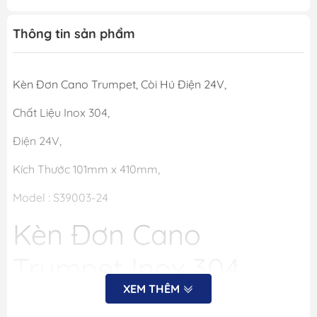
Thông tin sản phẩm
Kèn Đơn Cano Trumpet, Còi Hú Điện 24V,
Chất Liệu Inox 304,
Điện 24V,
Kích Thước 101mm x 410mm,
Model : S39003-24
Kèn Đơn Cano
Trumpet Inox 304
XEM THÊM
(24V): Âm Thanh