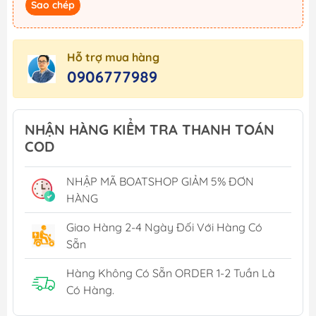
Sao chép
Hỗ trợ mua hàng
0906777989
NHẬN HÀNG KIỂM TRA THANH TOÁN
COD
NHẬP MÃ BOATSHOP GIẢM 5% ĐƠN
HÀNG
Giao Hàng 2-4 Ngày Đối Với Hàng Có
Sẵn
Hàng Không Có Sẵn ORDER 1-2 Tuần Là
Có Hàng.