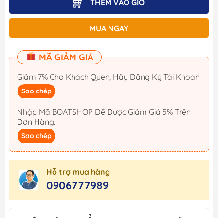
THÊM VÀO GIỎ
MUA NGAY
MÃ GIẢM GIÁ
Giảm 7% Cho Khách Quen, Hãy Đăng Ký Tài Khoản
Sao chép
Nhập Mã BOATSHOP Để Được Giảm Giá 5% Trên
Đơn Hàng.
Sao chép
Hỗ trợ mua hàng
0906777989