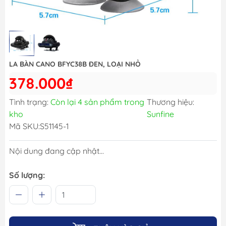
LA BÀN CANO BFYC38B ĐEN, LOẠI NHỎ
378.000₫
Tình trạng:
Còn lại 4 sản phẩm trong
Thương hiệu:
kho
Sunfine
Mã SKU:
S51145-1
Nội dung đang cập nhật...
Số lượng: