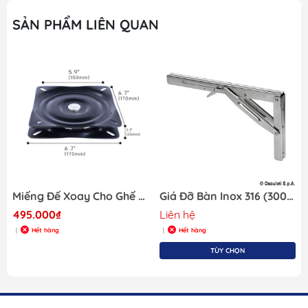
SẢN PHẨM LIÊN QUAN
Miếng Đế Xoay Cho Ghế Tàu Cano, Xoay 360 độ , Miếng Đế Cho Chân ghế, hoặc ghế tàu cano tiện dụng , Mã DF7060
Giá Đỡ Bàn Inox 316 (300x165mm) Gập Lại Được Cho Tàu Cano, Mã SF21067-2
495.000₫
Liên hệ
Hết hàng
Hết hàng
|
|
TÙY CHỌN