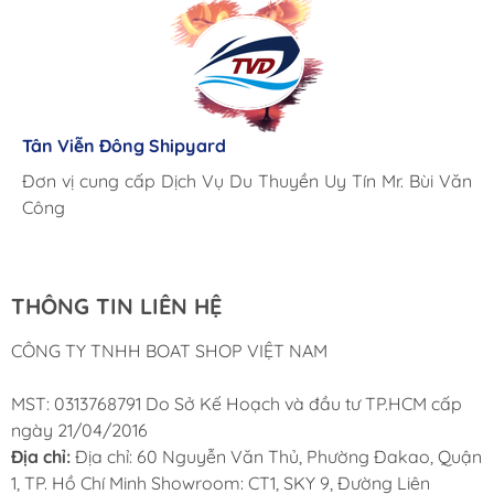
Lưu Gia Cano
Giá cả hợp lý, giao hàng nhanh chóng
Tân Viễn Đông Shipyard
Corsair Marine International
Triac Composites - Rapido
Đơn vị cung cấp Dịch Vụ Du Thuyền Uy Tín Mr. Bùi Văn
Cung ứng sản phẩm nhanh chóng chuyên nghiệp
Chúng tôi có thể mua những sản phẩm tốt ngay tại Việt
Công
Nam
THÔNG TIN LIÊN HỆ
CÔNG TY TNHH BOAT SHOP VIỆT NAM
MST: 0313768791 Do Sở Kế Hoạch và đầu tư TP.HCM cấp
ngày 21/04/2016
Địa chỉ:
Địa chỉ: 60 Nguyễn Văn Thủ, Phường Đakao, Quận
1, TP. Hồ Chí Minh Showroom: CT1, SKY 9, Đường Liên