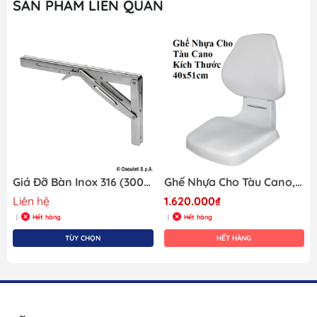
SẢN PHẨM LIÊN QUAN
Giá Đỡ Bàn Inox 316 (300x165mm) Gập Lại Được Cho Tàu Cano, Mã SF21067-2
Ghế Nhựa Cho Tàu Cano, Gập Được, Màu Trắng, Chất Liệu Nhựa PP Siêu Bền Bỉ, Kích Thước 40x51cm
Liên hệ
1.620.000₫
Hết hàng
Hết hàng
|
|
TÙY CHỌN
HẾT HÀNG