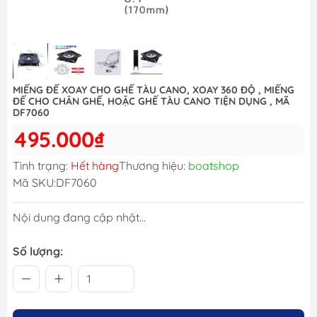
MIẾNG ĐẾ XOAY CHO GHẾ TÀU CANO, XOAY 360 ĐỘ , MIẾNG
ĐẾ CHO CHÂN GHẾ, HOẶC GHẾ TÀU CANO TIỆN DỤNG , MÃ
DF7060
495.000₫
Tình trạng:
Hết hàng
Thương hiệu:
boatshop
Mã SKU:
DF7060
Nội dung đang cập nhật...
Số lượng: