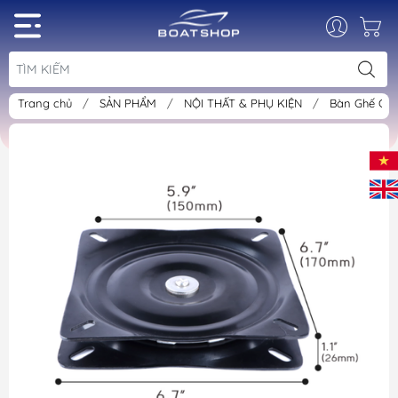
Trang chủ
/
SẢN PHẨM
/
NỘI THẤT & PHỤ KIỆN
/
Bàn Ghế Ca