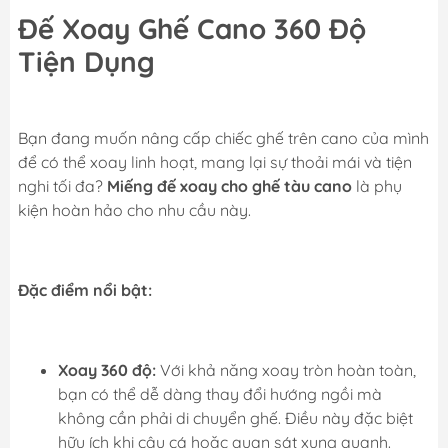
Đế Xoay Ghế Cano 360 Độ
Tiện Dụng
Bạn đang muốn nâng cấp chiếc ghế trên cano của mình
để có thể xoay linh hoạt, mang lại sự thoải mái và tiện
nghi tối đa?
Miếng đế xoay cho ghế tàu cano
là phụ
kiện hoàn hảo cho nhu cầu này.
Đặc điểm nổi bật:
Xoay 360 độ:
Với khả năng xoay tròn hoàn toàn,
bạn có thể dễ dàng thay đổi hướng ngồi mà
không cần phải di chuyển ghế. Điều này đặc biệt
hữu ích khi câu cá hoặc quan sát xung quanh.