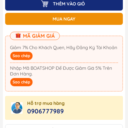
THÊM VÀO GIỎ
MUA NGAY
MÃ GIẢM GIÁ
Giảm 7% Cho Khách Quen, Hãy Đăng Ký Tài Khoản
Sao chép
Nhập Mã BOATSHOP Để Được Giảm Giá 5% Trên
Đơn Hàng.
Sao chép
Hỗ trợ mua hàng
0906777989