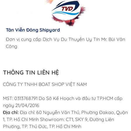
Lưu Gia Cano
Giá cả hợp lý, giao hàng nhanh chóng
Tân Viễn Đông Shipyard
Corsair Marine International
Triac Composites - Rapido
Đơn vị cung cấp Dịch Vụ Du Thuyền Uy Tín Mr. Bùi Văn
Cung ứng sản phẩm nhanh chóng chuyên nghiệp
Chúng tôi có thể mua những sản phẩm tốt ngay tại Việt
Công
Nam
THÔNG TIN LIÊN HỆ
CÔNG TY TNHH BOAT SHOP VIỆT NAM
MST: 0313768791 Do Sở Kế Hoạch và đầu tư TP.HCM cấp
ngày 21/04/2016
Địa chỉ:
Địa chỉ: 60 Nguyễn Văn Thủ, Phường Đakao, Quận
1, TP. Hồ Chí Minh Showroom: CT1, SKY 9, Đường Liên
Phường, TP. Thủ Đức, TP. Hồ Chí Minh