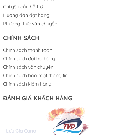
dễ lau chùi, chống bám bẩn và chống thấm
Gửi yêu cầu hỗ trợ
nước, giúp việc bảo quản ghế luôn sạch sẽ
Hướng dẫn đặt hàng
và hợp vệ sinh.
Phương thức vận chuyển
Tính Thẩm Mỹ Cao:
Nệm da mang lại vẻ
ngoài sang trọng, đẳng cấp cho không gian
CHÍNH SÁCH
tàu. Đặc biệt, với
màu sắc tùy chọn
, bạn có
thể dễ dàng phối hợp ghế với nội thất và
Chính sách thanh toán
phong cách tổng thể của chiếc
cano, du
Chính sách đổi trả hàng
thuyền
của mình.
Chính sách vận chuyển
Thiết Kế Gập Tiết Kiệm Không Gian:
Đây là ưu
Chính sách bảo mật thông tin
điểm nổi bật nhất của loại ghế này. Khi không sử
Chính sách kiểm hàng
dụng, bạn có thể dễ dàng gập ghế lại gọn gàng,
giải phóng không gian quý giá trên boong tàu.
ĐÁNH GIÁ KHÁCH HÀNG
Điều này đặc biệt hữu ích cho các loại
cano, tàu
câu
có diện tích hạn chế.
Đa Năng Trong Ứng Dụng:
Phù hợp sử dụng làm
ghế lái
,
ghế hành khách
hoặc
ghế phụ
trên nhiều
loại tàu khác nhau, từ
cano giải trí
,
tàu câu
cho
Lưu Gia Cano