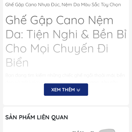
Ghế Gập Cano Nhựa Đúc, Nệm Da Màu Sắc Tùy Chọn
Ghế Gập Cano Nệm
Da: Tiện Nghi & Bền Bỉ
Cho Mọi Chuyến Đi
Biển
Bạn đang tìm kiếm những chiếc ghế ngồi thoải mái, bền
đẹp và tiết kiệm không gian cho chiếc
cano, tàu câu
hay
du thuyền
của mình?
Ghế gập cano với thân nhựa
XEM THÊM
đúc chắc chắn và nệm da cao cấp (màu sắc tùy chọn)
chính là giải pháp lý tưởng, mang đến sự tiện nghi vượt
trội và tăng tính thẩm mỹ cho không gian tàu của bạn.
SẢN PHẨM LIÊN QUAN
Tại Sao Nên Chọn Ghế Gập