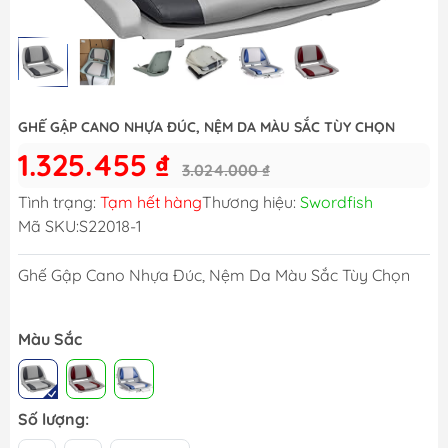
GHẾ GẬP CANO NHỰA ĐÚC, NỆM DA MÀU SẮC TÙY CHỌN
1.325.455 ₫
3.024.000 ₫
Tình trạng:
Tạm hết hàng
Thương hiệu:
Swordfish
Mã SKU:
S22018-1
Ghế Gập Cano Nhựa Đúc, Nệm Da Màu Sắc Tùy Chọn
Màu Sắc
Số lượng: