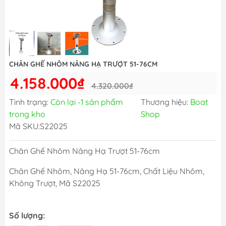
CHÂN GHẾ NHÔM NÂNG HẠ TRƯỢT 51-76CM
4.158.000₫
4.320.000₫
Tình trạng:
Còn lại -1 sản phẩm
Thương hiệu:
Boat
trong kho
Shop
Mã SKU:
S22025
Chân Ghế Nhôm Nâng Hạ Trượt 51-76cm
Chân Ghế Nhôm, Nâng Hạ 51-76cm, Chất Liệu Nhôm,
Không Trượt, Mã S22025
Số lượng: