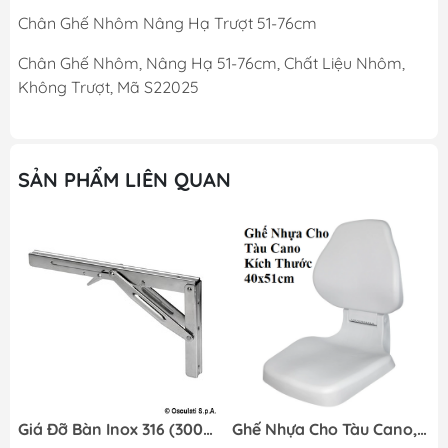
Chân Ghế Nhôm Nâng Hạ Trượt 51-76cm
Chân Ghế Nhôm, Nâng Hạ 51-76cm, Chất Liệu Nhôm,
Không Trượt, Mã S22025
SẢN PHẨM LIÊN QUAN
Giá Đỡ Bàn Inox 316 (300x165mm) Gập Lại Được Cho Tàu Cano, Mã SF21067-2
Ghế Nhựa Cho Tàu Cano, Gập Được, Màu Trắng, Chất Liệu Nhựa PP Siêu Bền Bỉ, Kích Thước 40x51cm