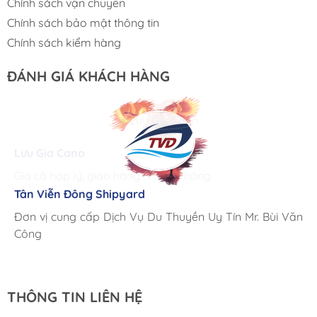
Chính sách vận chuyển
Chính sách bảo mật thông tin
Chính sách kiểm hàng
ĐÁNH GIÁ KHÁCH HÀNG
Lưu Gia Cano
Giá cả hợp lý, giao hàng nhanh chóng
Tân Viễn Đông Shipyard
Corsair Marine International
Triac Composites - Rapido
Đơn vị cung cấp Dịch Vụ Du Thuyền Uy Tín Mr. Bùi Văn
Cung ứng sản phẩm nhanh chóng chuyên nghiệp
Chúng tôi có thể mua những sản phẩm tốt ngay tại Việt
Công
Nam
THÔNG TIN LIÊN HỆ