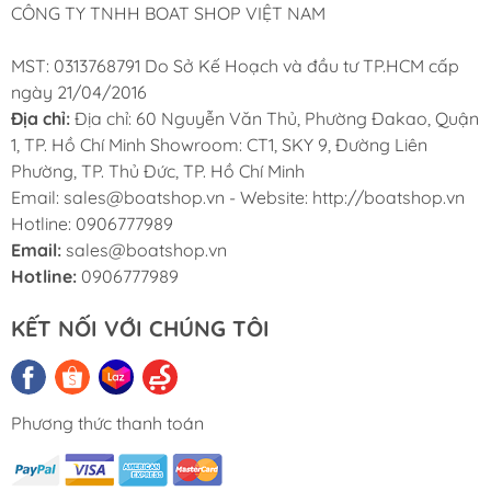
CÔNG TY TNHH BOAT SHOP VIỆT NAM
MST: 0313768791 Do Sở Kế Hoạch và đầu tư TP.HCM cấp
ngày 21/04/2016
Địa chỉ:
Địa chỉ: 60 Nguyễn Văn Thủ, Phường Đakao, Quận
1, TP. Hồ Chí Minh Showroom: CT1, SKY 9, Đường Liên
Phường, TP. Thủ Đức, TP. Hồ Chí Minh
Email: sales@boatshop.vn - Website: http://boatshop.vn
Hotline: 0906777989
Email:
sales@boatshop.vn
Hotline:
0906777989
KẾT NỐI VỚI CHÚNG TÔI
Phương thức thanh toán