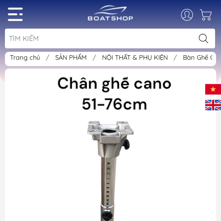
Trang chủ
/
SẢN PHẨM
/
NỘI THẤT & PHỤ KIỆN
/
Bàn Ghế Ca