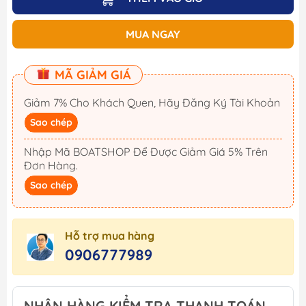
MUA NGAY
MÃ GIẢM GIÁ
Giảm 7% Cho Khách Quen, Hãy Đăng Ký Tài Khoản
Sao chép
Nhập Mã BOATSHOP Để Được Giảm Giá 5% Trên
Đơn Hàng.
Sao chép
Hỗ trợ mua hàng
0906777989
NHẬN HÀNG KIỂM TRA THANH TOÁN