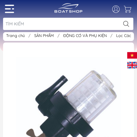
Trang chủ
/
SẢN PHẨM
/
ĐỘNG CƠ VÀ PHỤ KIỆN
/
Lọc Các L