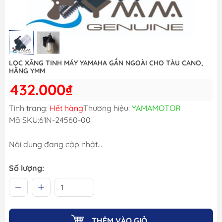
LỌC XĂNG TINH MÁY YAMAHA GẮN NGOÀI CHO TÀU CANO,
HÃNG YMM
432.000₫
Tình trạng:
Hết hàng
Thương hiệu:
YAMAMOTOR
Mã SKU:
61N-24560-00
Nội dung đang cập nhật...
Số lượng:
THÊM VÀO GIỎ