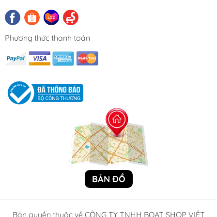
fit) với hệ thống nhiên liệu của động cơ,
không cần chỉnh sửa.
Lắp đặt
: Thay thế nhanh chóng trong ~10-15
Phương thức thanh toán
phút với các dụng cụ cơ bản (cờ lê, tua-vít).
Kiểm tra chất lượng
: 100% kiểm tra nghiêm
ngặt trước khi xuất xưởng, đáp ứng hoặc
vượt tiêu chuẩn OEM, đảm bảo độ tin cậy và
an toàn.
Bảo Vệ Động Cơ – Tăng Tuổi Thọ
Ngăn chặn tạp chất làm tắc kim phun hoặc
gây mòn các bộ phận trong hệ thống nhiên
liệu.
Giảm nguy cơ động cơ chạy không ổn định,
mất công suất, hoặc hỏng hóc do nhiên liệu
bẩn.
BẢN ĐỒ
Duy trì hiệu suất động cơ tối ưu, tiết kiệm
nhiên liệu, và kéo dài tuổi thọ động cơ.
Ứng Dụng Đa Dạng – Lý Tưởng Cho Tàu Cano
Bản quyền thuộc về CÔNG TY TNHH BOAT SHOP VIỆT
Tàu cano và tàu thuyền nhỏ
: Sử dụng trên