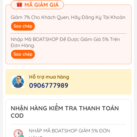
MÃ GIẢM GIÁ
Giảm 7% Cho Khách Quen, Hãy Đăng Ký Tài Khoản
Sao chép
Nhập Mã BOATSHOP Để Được Giảm Giá 5% Trên
Đơn Hàng.
Sao chép
Hỗ trợ mua hàng
0906777989
NHẬN HÀNG KIỂM TRA THANH TOÁN
COD
NHẬP MÃ BOATSHOP GIẢM 5% ĐƠN