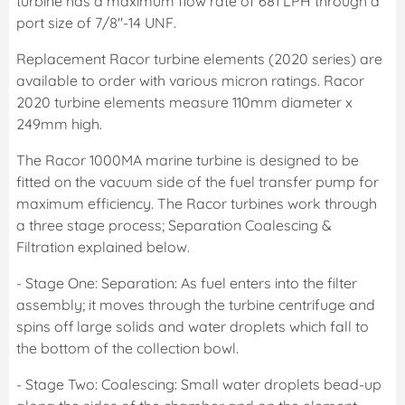
turbine has a maximum flow rate of 681 LPH through a
port size of 7/8"-14 UNF.
Replacement Racor turbine elements (2020 series) are
available to order with various micron ratings. Racor
2020 turbine elements measure 110mm diameter x
249mm high.
The Racor 1000MA marine turbine is designed to be
fitted on the vacuum side of the fuel transfer pump for
maximum efficiency. The Racor turbines work through
a three stage process; Separation Coalescing &
Filtration explained below.
- Stage One: Separation: As fuel enters into the filter
assembly; it moves through the turbine centrifuge and
spins off large solids and water droplets which fall to
the bottom of the collection bowl.
- Stage Two: Coalescing: Small water droplets bead-up