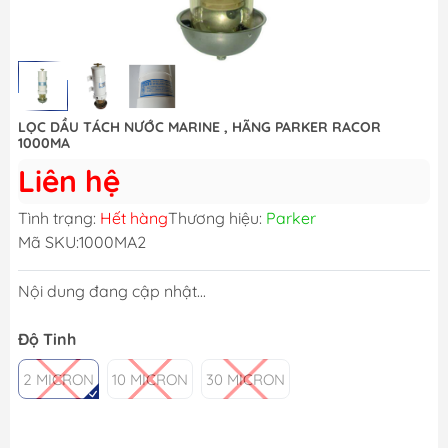
LỌC DẦU TÁCH NƯỚC MARINE , HÃNG PARKER RACOR
1000MA
Liên hệ
Tình trạng:
Hết hàng
Thương hiệu:
Parker
Mã SKU:
1000MA2
Nội dung đang cập nhật...
Độ Tinh
2 MICRON
10 MICRON
30 MICRON