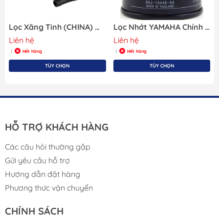
Lọc Xăng Tinh (CHINA) Máy Yamaha Gắn Ngoài Cho Tàu Cano, Hãng OEM 61N-24560-00-CHN
Lọc Nhớt YAMAHA Chính Hãng 69J-13440-04
Liên hệ
Liên hệ
Hết hàng
Hết hàng
|
|
TÙY CHỌN
TÙY CHỌN
HỖ TRỢ KHÁCH HÀNG
Các câu hỏi thường gặp
Gửi yêu cầu hỗ trợ
Hướng dẫn đặt hàng
Phương thức vận chuyển
CHÍNH SÁCH