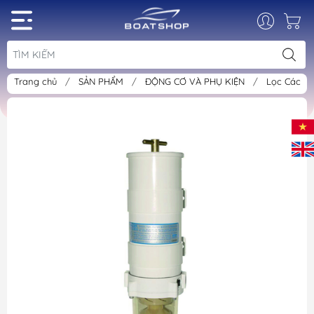
Trang chủ
/
SẢN PHẨM
/
ĐỘNG CƠ VÀ PHỤ KIỆN
/
Lọc Các L