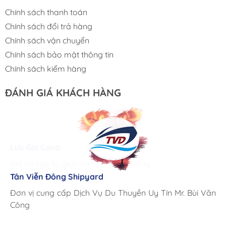
Chính sách thanh toán
Chính sách đổi trả hàng
Chính sách vận chuyển
Chính sách bảo mật thông tin
Chính sách kiểm hàng
ĐÁNH GIÁ KHÁCH HÀNG
Lưu Gia Cano
Giá cả hợp lý, giao hàng nhanh chóng
Tân Viễn Đông Shipyard
Corsair Marine International
Triac Composites - Rapido
Đơn vị cung cấp Dịch Vụ Du Thuyền Uy Tín Mr. Bùi Văn
Cung ứng sản phẩm nhanh chóng chuyên nghiệp
Chúng tôi có thể mua những sản phẩm tốt ngay tại Việt
Công
Nam