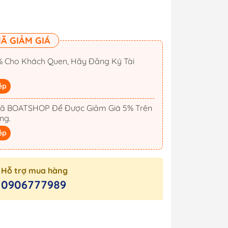
Ã GIẢM GIÁ
 Cho Khách Quen, Hãy Đăng Ký Tài
ép
ã BOATSHOP Để Được Giảm Giá 5% Trên
ng.
ép
Hỗ trợ mua hàng
Cano
Công Tắc Điện
0906777989
Cano
Hộp Cầu Chì & Bus Bar
Sạc Ắc Quy Tự Động
Biến Tần Inverter