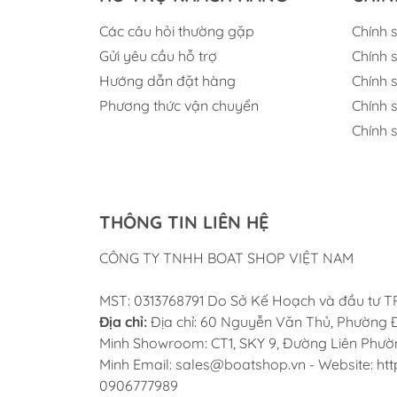
Các câu hỏi thường gặp
Chính 
Gửi yêu cầu hỗ trợ
Chính 
Hướng dẫn đặt hàng
Chính 
Phương thức vận chuyển
Chính 
Chính 
THÔNG TIN LIÊN HỆ
CÔNG TY TNHH BOAT SHOP VIỆT NAM
MST: 0313768791 Do Sở Kế Hoạch và đầu tư 
Địa chỉ:
Địa chỉ: 60 Nguyễn Văn Thủ, Phường Đ
Minh Showroom: CT1, SKY 9, Đường Liên Phường
Minh Email: sales@boatshop.vn - Website: htt
0906777989