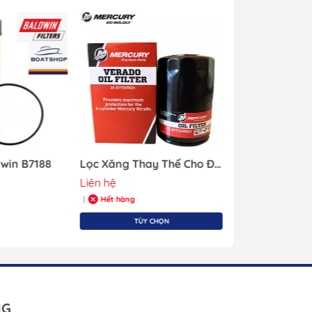
 Rửa
Kính Lặn
Túi Dụng Cụ
Kayak & Sup
dwin B7188
Lọc Xăng Thay Thế Cho Động Cơ Cano Merucry
Liên hệ
883.637₫
Hết hàng
Hết hàng
|
|
TÙY CHỌN
NG