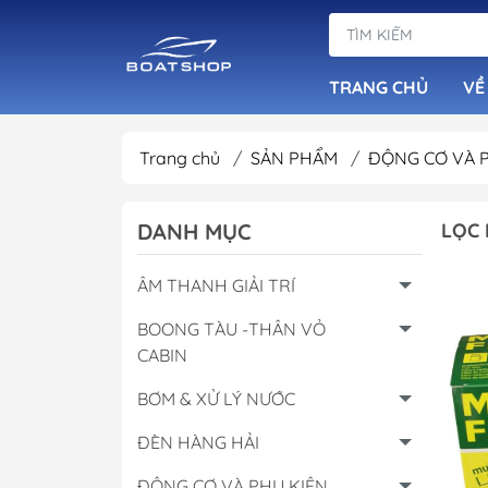
TRANG CHỦ
VỀ
Trang chủ
/
SẢN PHẨM
/
ĐỘNG CƠ VÀ 
Dàn Loa Tiêu Ch
DANH MỤC
LỌC 
Đầu Phát Nhạc B
Loa Chống Nước
ÂM THANH GIẢI TRÍ
Âm Ly Cục Đẩy
BOONG TÀU -THÂN VỎ
CABIN
BƠM & XỬ LÝ NƯỚC
ĐÈN HÀNG HẢI
ĐỘNG CƠ VÀ PHỤ KIỆN