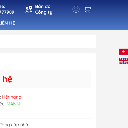
ne:
Bản đồ
777989
Công ty
LIÊN HỆ
t
Đèn Cabin
Đèn Pha
n
Đèn Tín Hiệu
 hệ
ho Cá
Đèn Trang Trí
 Mạn
:
Hết hàng
ệu:
MANN
ang cập nhật...