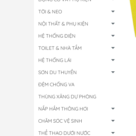
TỜI & NEO
NỘI THẤT & PHỤ KIỆN
HỆ THỐNG ĐIỆN
TOILET & NHÀ TẮM
HỆ THỐNG LÁI
SƠN DU THUYỀN
ĐỆM CHỐNG VA
THÙNG XĂNG DỰ PHÒNG
Hộp Điều Khiển
NẮP HẦM THÔNG HƠI
Lọc Các Loại
CHĂM SÓC VỆ SINH
Đồng Hồ & Cảm B
Nhớt - Nước Làm 
THỂ THAO DƯỚI NƯỚC