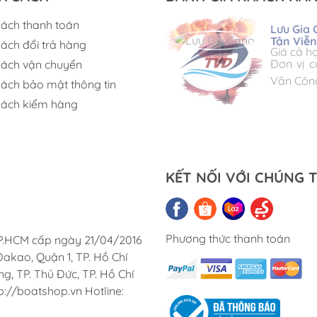
sách thanh toán
Lưu Gia
Tân Viễ
sách đổi trả hàng
Triac Co
Giá cả h
Corsair 
Đơn vị c
sách vận chuyển
Chúng tô
Cung ứn
Văn Côn
sách bảo mật thông tin
Việt Na
sách kiểm hàng
KẾT NỐI VỚI CHÚNG T
Phương thức thanh toán
TP.HCM cấp ngày 21/04/2016
akao, Quận 1, TP. Hồ Chí
, TP. Thủ Đức, TP. Hồ Chí
p://boatshop.vn Hotline: