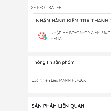
Phụ Gia
XE KÉO TRAILER
Cánh Bơm Nước B
THUYỀN BUỒM
Thùng Xăng Cano
NHẬN HÀNG KIỂM TRA THANH
CẮM TRẠI CAMPING
NHẬP MÃ BOATSHOP GIẢM 5% 
Phụ Kiện Hồ Cá - Bể Cá
Chậu Rửa Tay
HÀNG
Tủ Lạnh & Điều H
Toilet Điện
Toilet Xách Tay
Thông tin sản phẩm
Lọc Khử Mùi
Lọc Nhiên Liệu MANN PL420X
SẢN PHẨM LIÊN QUAN