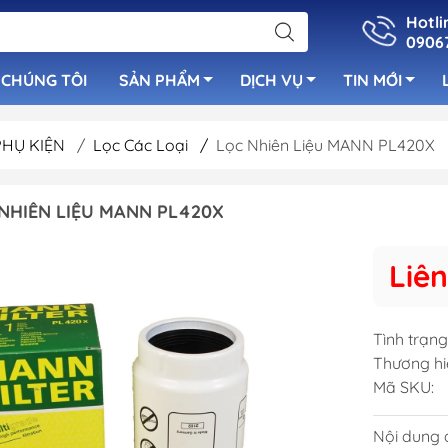
Hotli
0906
 CHÚNG TÔI
SẢN PHẨM
DỊCH VỤ
TIN MỚI
PHỤ KIỆN
/
Lọc Các Loại
/
Lọc Nhiên Liệu MANN PL420X
uẩn
Bơm Nước Ngọ
NHIÊN LIỆU MANN PL420X
Cọc Bích Neo
luetooth
Bơm Tay
Cửa Thông Gió Vent &
 Cano
Bơm Nước Lườ
Liên
Louver
Bơm Sục Oxy C
Cầu Thang Inox Cho Tàu
Ống Lù Thông
Cano
Tình trạng
Bơm Máy Lạnh
Tay Nắm Inox
Thương hi
Bơm Chất Thải
Mã SKU:
Cột Cờ & Cột Đèn
Bơm Rút Nhớt
Nắp Xăng - Nắp Nước
Nội dung đ