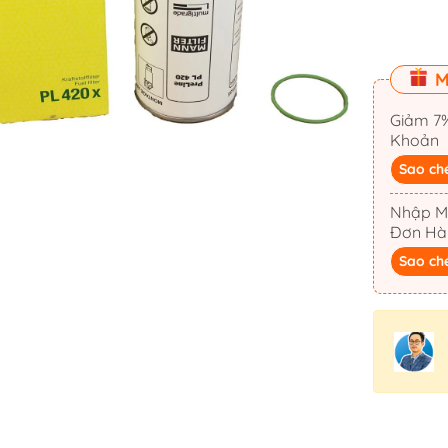
Ống Cắm Cần Câu
Khóa Nắp Hầm
Cổ Dê Inox
M
Mui Bạt Cano
Giảm 7%
Bản Lề Inox
Khoản
Ma Ní & Tăng Đơ
Sao ch
Kẽm Chống Ăn Mòn
Nhập M
La Bàn
Đơn Hà
Sao ch
Móc Treo Inox
Cọc Bích Neo
Đế Giữ Ly Cốc 
Dây Neo
Thảm Lót Sàn 
iến
Neo Anchor
Bàn Ghế Cano
Mát -
Tời Điện