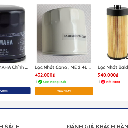
Quạt Thông Gió
Dung Dịch Tẩy
Cửa Thông Gió Vent &
Keo Hàng Hải
Louver
Lọc Nhớt YAMAHA Chính Hãng 69J-13440-04
Lọc Nhớt Cano , ME 2.4L 35-802893Q01 ( ren 16mm,Đài loan tương đương)
Lọc Nhớt Bal
432.000₫
540.000₫
Còn Hàng 1 Cái
Hết hàng
|
|
 CHỌN
MUA NGAY
H SÁCH
ĐÁNH GIÁ KHÁCH HÀ