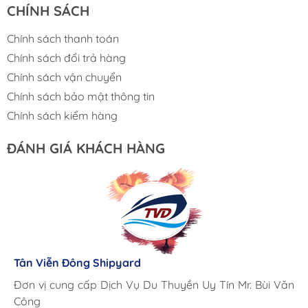
CHÍNH SÁCH
Chính sách thanh toán
Chính sách đổi trả hàng
Chính sách vận chuyển
Chính sách bảo mật thông tin
Chính sách kiểm hàng
ĐÁNH GIÁ KHÁCH HÀNG
Lưu Gia Cano
Giá cả hợp lý, giao hàng nhanh chóng
Tân Viễn Đông Shipyard
Corsair Marine International
Triac Composites - Rapido
Đơn vị cung cấp Dịch Vụ Du Thuyền Uy Tín Mr. Bùi Văn
Cung ứng sản phẩm nhanh chóng chuyên nghiệp
Chúng tôi có thể mua những sản phẩm tốt ngay tại Việt
Công