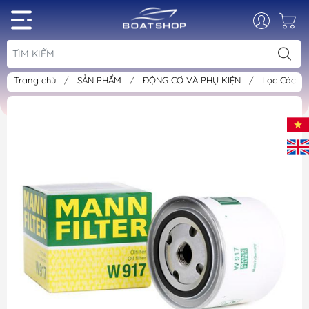
Trang chủ
/
SẢN PHẨM
/
ĐỘNG CƠ VÀ PHỤ KIỆN
/
Lọc Các L