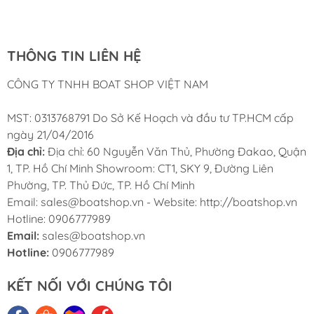
Nam
THÔNG TIN LIÊN HỆ
CÔNG TY TNHH BOAT SHOP VIỆT NAM
MST: 0313768791 Do Sở Kế Hoạch và đầu tư TP.HCM cấp
ngày 21/04/2016
Địa chỉ:
Địa chỉ: 60 Nguyễn Văn Thủ, Phường Đakao, Quận
1, TP. Hồ Chí Minh Showroom: CT1, SKY 9, Đường Liên
Phường, TP. Thủ Đức, TP. Hồ Chí Minh
Email: sales@boatshop.vn - Website: http://boatshop.vn
Hotline: 0906777989
Email:
sales@boatshop.vn
Hotline:
0906777989
KẾT NỐI VỚI CHÚNG TÔI