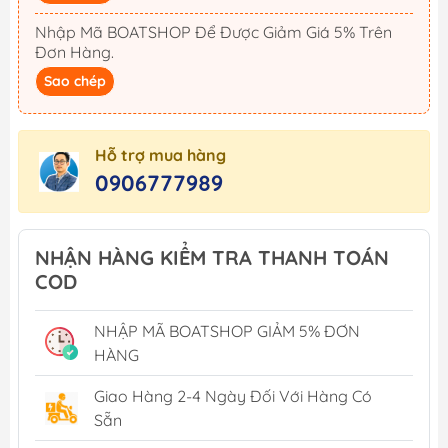
Nhập Mã BOATSHOP Để Được Giảm Giá 5% Trên
Đơn Hàng.
Sao chép
Hỗ trợ mua hàng
0906777989
NHẬN HÀNG KIỂM TRA THANH TOÁN
COD
NHẬP MÃ BOATSHOP GIẢM 5% ĐƠN
HÀNG
Giao Hàng 2-4 Ngày Đối Với Hàng Có
Sẵn