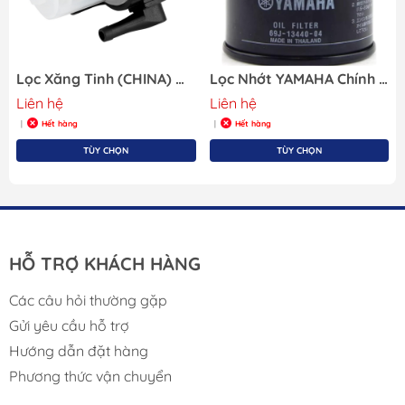
Lọc Xăng Tinh (CHINA) Máy Yamaha Gắn Ngoài Cho Tàu Cano, Hãng OEM 61N-24560-00-CHN
Lọc Nhớt YAMAHA Chính Hãng 69J-13440-04
Liên hệ
Liên hệ
Hết hàng
Hết hàng
|
|
TÙY CHỌN
TÙY CHỌN
HỖ TRỢ KHÁCH HÀNG
Các câu hỏi thường gặp
Gửi yêu cầu hỗ trợ
Hướng dẫn đặt hàng
Phương thức vận chuyển