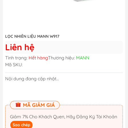
LỌC NHIÊN LIỆU MANN W917
Liên hệ
Tình trạng:
Hết hàng
Thương hiệu:
MANN
Mã SKU:
Nội dung đang cập nhật...
MÃ GIẢM GIÁ
Giảm 7% Cho Khách Quen, Hãy Đăng Ký Tài Khoản
Sao chép