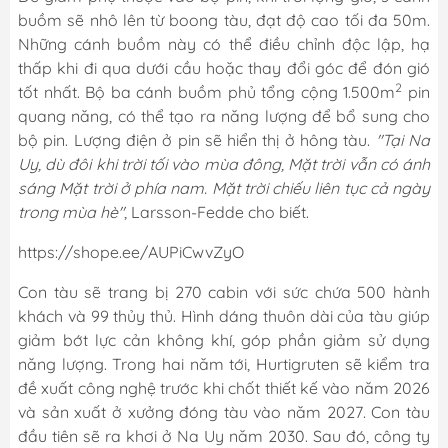
buồm sẽ nhô lên từ boong tàu, đạt độ cao tối đa 50m.
Những cánh buồm này có thể điều chỉnh độc lập, hạ
thấp khi đi qua dưới cầu hoặc thay đổi góc để đón gió
2
tốt nhất. Bộ ba cánh buồm phủ tổng cộng 1.500m
pin
quang năng, có thể tạo ra năng lượng để bổ sung cho
bộ pin. Lượng điện ở pin sẽ hiển thị ở hông tàu.
"Tại Na
Uy, dù đôi khi trời tối vào mùa đông, Mặt trời vẫn có ánh
sáng Mặt trời ở phía nam. Mặt trời chiếu liên tục cả ngày
trong mùa hè"
, Larsson-Fedde cho biết.
https://shope.ee/AUPiCwvZyO
Con tàu sẽ trang bị 270 cabin với sức chứa 500 hành
khách và 99 thủy thủ. Hình dáng thuôn dài của tàu giúp
giảm bớt lực cản không khí, góp phần giảm sử dụng
năng lượng. Trong hai năm tới, Hurtigruten sẽ kiểm tra
đề xuất công nghệ trước khi chốt thiết kế vào năm 2026
và sản xuất ở xưởng đóng tàu vào năm 2027. Con tàu
đầu tiên sẽ ra khơi ở Na Uy năm 2030. Sau đó, công ty