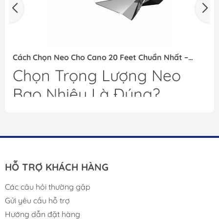
Cách Chọn Neo Cho Cano 20 Feet Chuẩn Nhất –
Không Lo Trôi Tàu
Chọn Trọng Lượng Neo
Bao Nhiêu Là Đúng?
Với cano 20 feet:
Điều kiện sử dụng
Trọng lượng neo khuyến nghị
Hồ, sông nhỏ
4–6kg
Biển nhẹ
6–8kg
Sóng lớn, câu cá biển
8–10kg
HỖ TRỢ KHÁCH HÀNG
Các câu hỏi thường gặp
Gửi yêu cầu hỗ trợ
Hướng dẫn đặt hàng