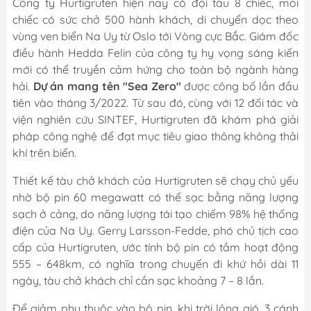
Công ty Hurtigruten hiện nay có đội tàu 8 chiếc, mỗi
chiếc có sức chở 500 hành khách, di chuyển dọc theo
vùng ven biển Na Uy từ Oslo tới Vòng cực Bắc. Giám đốc
điều hành Hedda Felin của công ty hy vọng sáng kiến
mới có thể truyền cảm hứng cho toàn bộ ngành hàng
hải.
Dự án mang tên "Sea Zero"
được công bố lần đầu
tiên vào tháng 3/2022. Từ sau đó, cùng với 12 đối tác và
viện nghiên cứu SINTEF, Hurtigruten đã khám phá giải
pháp công nghệ để đạt mục tiêu giao thông không thải
khí trên biển.
Thiết kế tàu chở khách của Hurtigruten sẽ chạy chủ yếu
nhờ bộ pin 60 megawatt có thể sạc bằng năng lượng
sạch ở cảng, do năng lượng tái tạo chiếm 98% hệ thống
điện của Na Uy. Gerry Larsson-Fedde, phó chủ tịch cao
cấp của Hurtigruten, ước tính bộ pin có tầm hoạt động
555 – 648km, có nghĩa trong chuyến đi khứ hồi dài 11
ngày, tàu chở khách chỉ cần sạc khoảng 7 – 8 lần.
Để giảm phụ thuộc vào bộ pin, khi trời lộng gió, 3 cánh