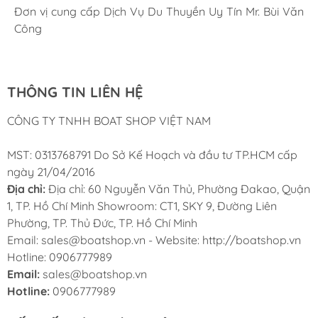
Corsair Marine International
Triac Composites - Rapido
Đơn vị cung cấp Dịch Vụ Du Thuyền Uy Tín Mr. Bùi Văn
Cung ứng sản phẩm nhanh chóng chuyên nghiệp
Chúng tôi có thể mua những sản phẩm tốt ngay tại Việt
Công
Nam
THÔNG TIN LIÊN HỆ
CÔNG TY TNHH BOAT SHOP VIỆT NAM
MST: 0313768791 Do Sở Kế Hoạch và đầu tư TP.HCM cấp
ngày 21/04/2016
Địa chỉ:
Địa chỉ: 60 Nguyễn Văn Thủ, Phường Đakao, Quận
1, TP. Hồ Chí Minh Showroom: CT1, SKY 9, Đường Liên
Phường, TP. Thủ Đức, TP. Hồ Chí Minh
Email: sales@boatshop.vn - Website: http://boatshop.vn
Hotline: 0906777989
Email:
sales@boatshop.vn
Hotline:
0906777989