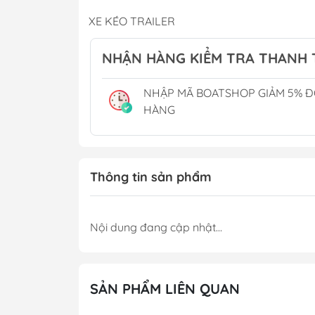
Phụ Gia
XE KÉO TRAILER
Cánh Bơm Nước B
THUYỀN BUỒM
Thùng Xăng Cano
NHẬN HÀNG KIỂM TRA THANH
CẮM TRẠI CAMPING
NHẬP MÃ BOATSHOP GIẢM 5% 
Phụ Kiện Hồ Cá - Bể Cá
Chậu Rửa Tay
HÀNG
Tủ Lạnh & Điều H
Toilet Điện
Toilet Xách Tay
Thông tin sản phẩm
Lọc Khử Mùi
Nội dung đang cập nhật...
SẢN PHẨM LIÊN QUAN