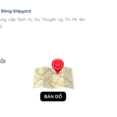
 Cano
n Đông Shipyard
mposites - Rapido
ợp lý, giao hàng nhanh chóng
Marine International
ung cấp Dịch Vụ Du Thuyền Uy Tín Mr. Bùi
i có thể mua những sản phẩm tốt ngay tại
g sản phẩm nhanh chóng chuyên nghiệp
g
m
ÔI
BẢN ĐỒ