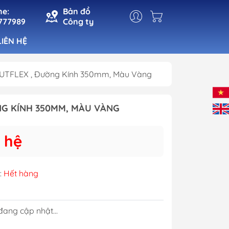
ne:
Bản đồ
777989
Công ty
LIÊN HỆ
AUTFLEX , Đường Kính 350mm, Màu Vàng
t
Đèn Cabin
NG KÍNH 350MM, MÀU VÀNG
Đèn Pha
n
Đèn Tín Hiệu
 hệ
ho Cá
Đèn Trang Trí
 Mạn
:
Hết hàng
ang cập nhật...