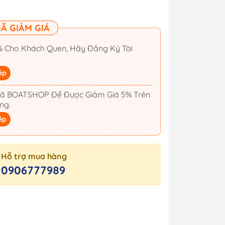
Ã GIẢM GIÁ
 Cho Khách Quen, Hãy Đăng Ký Tài
ép
ã BOATSHOP Để Được Giảm Giá 5% Trên
ng.
ép
Hỗ trợ mua hàng
0906777989
Cano
Công Tắc Điện
Cano
Hộp Cầu Chì & Bus Bar
Sạc Ắc Quy Tự Động
Biến Tần Inverter