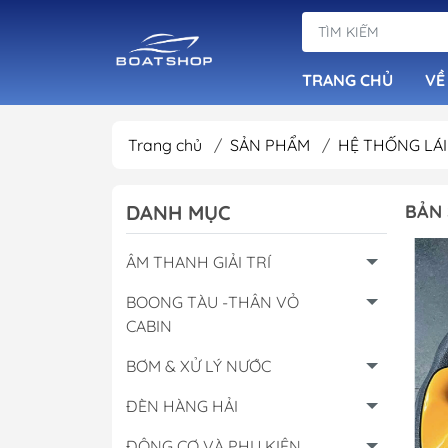
TRANG CHỦ
VỀ
Trang chủ
/
SẢN PHẨM
/
HỆ THỐNG LÁ
Dàn Loa Tiêu Ch
DANH MỤC
BẢN 
Đầu Phát Nhạc B
Loa Chống Nước
ÂM THANH GIẢI TRÍ
Âm Ly Cục Đẩy
BOONG TÀU -THÂN VỎ
CABIN
BƠM & XỬ LÝ NƯỚC
ĐÈN HÀNG HẢI
ĐỘNG CƠ VÀ PHỤ KIỆN