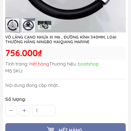
VÔ LĂNG CANO NHỰA XI MẠ , ĐƯỜNG KÍNH 340MM, LOẠI
THƯỜNG HÃNG NINGBO HAIQIANG MARINE
756.000₫
Tình trạng:
Hết hàng
Thương hiệu:
boatshop
Mã SKU:
Nội dung đang cập nhật...
Số lượng:
HẾT HÀNG