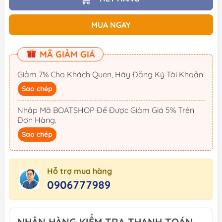
MUA NGAY
MÃ GIẢM GIÁ
Giảm 7% Cho Khách Quen, Hãy Đăng Ký Tài Khoản
Sao chép
Nhập Mã BOATSHOP Để Được Giảm Giá 5% Trên
Đơn Hàng.
Sao chép
Hỗ trợ mua hàng
0906777989
NHẬN HÀNG KIỂM TRA THANH TOÁN