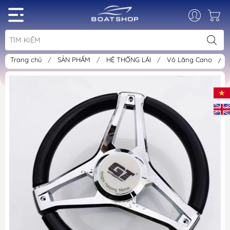
Trang chủ
/
SẢN PHẨM
/
HỆ THỐNG LÁI
/
Vô Lăng Cano
/