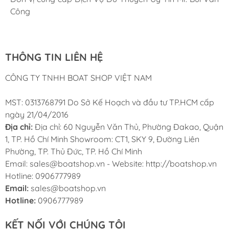
mà vẫn đảm bảo chất lượng và hiệu suất đáng tin
Cung ứng sản phẩm nhanh chóng chuyên nghiệp
Chúng tôi có thể mua những sản phẩm tốt ngay tại Việt
Công
cậy.
Nam
Lợi Ích Khi Trang Bị Vô
THÔNG TIN LIÊN HỆ
Lăng Multiflex LM-W-1B
CÔNG TY TNHH BOAT SHOP VIỆT NAM
An Toàn Nâng Cao:
Vô lăng chắc chắn, không bị
trượt hay kẹt, giúp người lái duy trì quyền kiểm
MST: 0313768791 Do Sở Kế Hoạch và đầu tư TP.HCM cấp
soát hoàn toàn con tàu trong mọi tình huống.
ngày 21/04/2016
Trải Nghiệm Lái Thú Vị Hơn:
Cảm giác lái mượt
Địa chỉ:
Địa chỉ: 60 Nguyễn Văn Thủ, Phường Đakao, Quận
mà, thoải mái giúp bạn tận hưởng trọn vẹn mỗi
1, TP. Hồ Chí Minh Showroom: CT1, SKY 9, Đường Liên
chuyến đi trên mặt nước.
Phường, TP. Thủ Đức, TP. Hồ Chí Minh
Tiết Kiệm Chi Phí Bảo Trì:
Với độ bền cao, bạn sẽ
Email: sales@boatshop.vn - Website: http://boatshop.vn
không cần phải thay thế vô lăng thường xuyên,
Hotline: 0906777989
giảm chi phí phát sinh.
Email:
sales@boatshop.vn
Nâng Cấp Thẩm Mỹ:
Vô lăng mới, chất lượng cao
Hotline:
0906777989
góp phần làm đẹp cho khoang lái của tàu.
KẾT NỐI VỚI CHÚNG TÔI