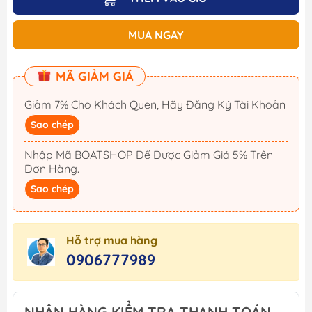
MUA NGAY
MÃ GIẢM GIÁ
Giảm 7% Cho Khách Quen, Hãy Đăng Ký Tài Khoản
Sao chép
Nhập Mã BOATSHOP Để Được Giảm Giá 5% Trên
Đơn Hàng.
Sao chép
Hỗ trợ mua hàng
0906777989
NHẬN HÀNG KIỂM TRA THANH TOÁN