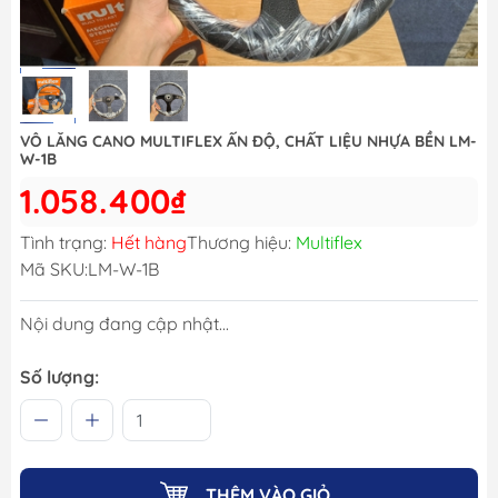
VÔ LĂNG CANO MULTIFLEX ẤN ĐỘ, CHẤT LIỆU NHỰA BỀN LM-
W-1B
1.058.400₫
Tình trạng:
Hết hàng
Thương hiệu:
Multiflex
Mã SKU:
LM-W-1B
Nội dung đang cập nhật...
Số lượng:
THÊM VÀO GIỎ