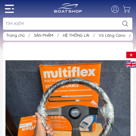
Trang chủ
/
SẢN PHẨM
/
HỆ THỐNG LÁI
/
Vô Lăng Cano
/