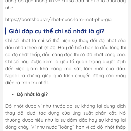
đừng bỏ qua thông tin về chỉ số dầu nhớt ô tô dưới đây
nhé
https://boatshop.vn/nhot-nuoc-lam-mat-phu-gia
Giải đáp cụ thể chỉ số nhớt là gì?
Chỉ số nhớt là chỉ số thể hiện sự thay đổi độ nhớt của
dầu nhờn theo nhiệt độ. Hay dễ hiểu hơn là dầu lỏng thì
có độ nhớt thấp, dầu càng đặc thì có độ nhớt càng cao.
Chỉ số này được xem là yếu tố quan trọng quyết định
đến việc giảm khả năng ma sát, làm mát của dầu.
Ngoài ra chúng giúp quá trình chuyển động của máy
diễn ra trơn tru nhất.
Độ nhớt là gì?
Độ nhớt được ví như thước đo sự kháng lại dung dịch
thay đổi dưới tác dụng của ứng suất phân cắt. Nó
thường được hiểu như là sự đậm đặc hay sự kháng lại
dòng chảy. Ví như nước “loãng” hơn vì có độ nhớt thấp