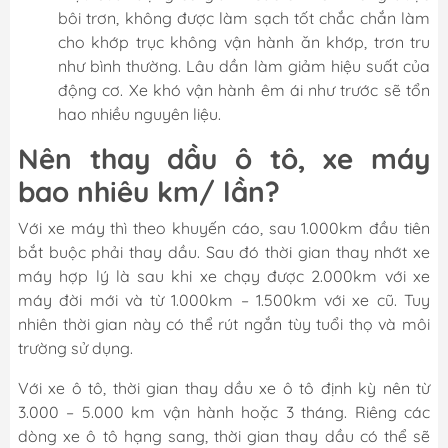
bôi trơn, không được làm sạch tốt chắc chắn làm
cho khớp trục không vận hành ăn khớp, trơn tru
như bình thường. Lâu dần làm giảm hiệu suất của
động cơ. Xe khó vận hành êm ái như trước sẽ tổn
hao nhiều nguyên liệu.
Nên thay dầu ô tô, xe máy
bao nhiêu km/ lần?
Với xe máy thì theo khuyến cáo, sau 1.000km đầu tiên
bắt buộc phải thay dầu. Sau đó thời gian thay nhớt xe
máy hợp lý là sau khi xe chạy được 2.000km với xe
máy đời mới và từ 1.000km – 1.500km với xe cũ. Tuy
nhiên thời gian này có thể rút ngắn tùy tuổi thọ và môi
trường sử dụng.
Với xe ô tô, thời gian thay dầu xe ô tô định kỳ nên từ
3.000 – 5.000 km vận hành hoặc 3 tháng. Riêng các
dòng xe ô tô hạng sang, thời gian thay dầu có thể sẽ