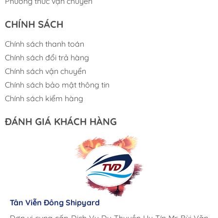
Phương thức vận chuyển
CHÍNH SÁCH
Chính sách thanh toán
Chính sách đổi trả hàng
Chính sách vận chuyển
Chính sách bảo mật thông tin
Chính sách kiểm hàng
ĐÁNH GIÁ KHÁCH HÀNG
Lưu Gia Cano
Giá cả hợp lý, giao hàng nhanh chóng
Tân Viễn Đông Shipyard
Corsair Marine International
Triac Composites - Rapido
Đơn vị cung cấp Dịch Vụ Du Thuyền Uy Tín Mr. Bùi Văn