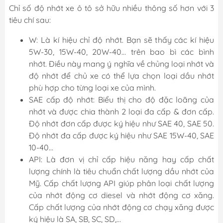
Chỉ số độ nhớt xe ô tô sở hữu nhiều thông số hơn với 3
tiêu chí sau:
W: Là kí hiệu chỉ độ nhớt. Bạn sẽ thấy các kí hiệu
5W-30, 15W-40, 20W-40… trên bao bì các bình
nhớt. Điều này mang ý nghĩa về chủng loại nhớt và
độ nhớt để chủ xe có thể lựa chọn loại dầu nhớt
phù hợp cho từng loại xe của mình.
SAE cấp độ nhớt: Biểu thị cho độ đặc loãng của
nhớt và được chia thành 2 loại đa cấp & đơn cấp.
Độ nhớt đơn cấp được ký hiệu như SAE 40, SAE 50.
Độ nhớt đa cấp được ký hiệu như SAE 15W-40, SAE
10-40…
API: Là đơn vị chỉ cấp hiệu năng hay cấp chất
lượng chính là tiêu chuẩn chất lượng dầu nhớt của
Mỹ. Cấp chất lượng API giúp phân loại chất lượng
của nhớt động cơ diesel và nhớt động cơ xăng.
Cấp chất lượng của nhớt động cơ chạy xăng được
ký hiệu là SA, SB, SC, SD,…