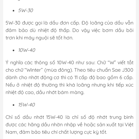
5W-30
5W-30 được gọi là dầu đơn cấp. Độ loãng của dầu vẫn
đảm bảo dù nhiệt độ thấp. Do vậy việc bơm dầu bôi
trơn khi máy nguội sẽ tốt hơn.
10W-40
Ý nghĩa các thông số 10W-40 như sau: Chữ “W” viết tắt
cho chữ “Winter” (mùa đông). Theo tiêu chuẩn Sae J300
dành cho nhớt động cơ thì có 11 cấp độ bao gồm 6 cấp.
Nếu ở nhiệt độ thường thì khá loãng nhưng khi tiếp xúc
nhiệt độ cao, dầu nhớt bám màng.
15W-40
Chỉ số dầu nhớt 15W-40 là chỉ số độ nhớt trung bình
được các hãng dầu nhờn nhập về hoặc sản xuất tại Việt
Nam, đảm bảo tiêu chí chất lượng cực kỳ tốt.