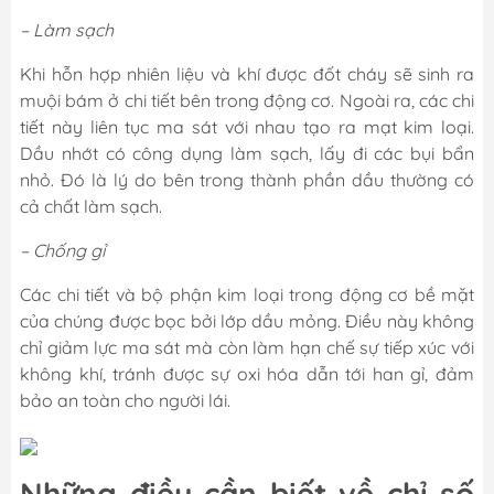
– Làm sạch
Khi hỗn hợp nhiên liệu và khí được đốt cháy sẽ sinh ra
muội bám ở chi tiết bên trong động cơ. Ngoài ra, các chi
tiết này liên tục ma sát với nhau tạo ra mạt kim loại.
Dầu nhớt có công dụng làm sạch, lấy đi các bụi bẩn
nhỏ. Đó là lý do bên trong thành phần dầu thường có
cả chất làm sạch.
– Chống gỉ
Các chi tiết và bộ phận kim loại trong động cơ bề mặt
của chúng được bọc bởi lớp dầu mỏng. Điều này không
chỉ giảm lực ma sát mà còn làm hạn chế sự tiếp xúc với
không khí, tránh được sự oxi hóa dẫn tới han gỉ, đảm
bảo an toàn cho người lái.
Những điều cần biết về chỉ số