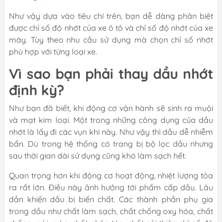
Như vậy dựa vào tiêu chí trên, bạn dễ dàng phân biệt
được chỉ số độ nhớt của xe ô tô và chỉ số độ nhớt của xe
máy. Tùy theo nhu cầu sử dụng mà chọn chỉ số nhớt
phù hợp với từng loại xe.
Vì sao bạn phải thay dầu nhớt
định kỳ?
Như bạn đã biết, khi động cơ vận hành sẽ sinh ra muội
và mạt kim loại. Một trong những công dụng của dầu
nhớt là lấy đi các vụn khí này. Như vậy thì dầu dễ nhiễm
bẩn. Dù trong hệ thống có trang bị bộ lọc dầu nhưng
sau thời gian dài sử dụng cũng khó làm sạch hết.
Quan trọng hơn khi động cơ hoạt động, nhiệt lượng tỏa
ra rất lớn. Điều này ảnh hưởng tới phẩm cấp dầu. Lâu
dần khiến dầu bị biến chất. Các thành phần phụ gia
trong dầu như chất làm sạch, chất chống oxy hóa, chất