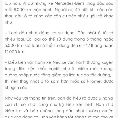
lâu hơn. Ví dụ nhưng xe Mercedes-Benz thay dầu sau
mỗi 8.000 km vận hành. Ngoài ra, để biết khi nào cần
thay dầu ô tô cũng cần căn cứ trên nhiều yếu tố khác
như:
– Loại dầu nhớt động cơ sử dụng: Dầu nhớt ô tô có
nhiều loại. Có loại có thể sử dụng trong 3 tháng hoặc
5.000 km. Có loại có thể sử dụng đến 6 – 12 tháng hoặc
12.000 km.
– Điều kiện vận hành xe: Nếu xe vận hành thường xuyên
trong điều kiện khắc nghiệt như ô nhiễm môi trường,
đường ngập nước, tăng giảm ga liên tục do tắc đường,…
thì nên thay nhớt ô tô sớm hơn mốc số kilomet được
khuyến cáo.
Như vậy với thông tin trên, bạn đã hiểu rõ được ý nghĩa
của chỉ số nhớt cũng như ký hiệu trên bình. Bạn nhớ
kiểm tra và bảo dưỡng, thay dầu nhớt thường xuyên
giúp cho động cơ luôn vận hành tốt, tăng tuổi thọ cho xe