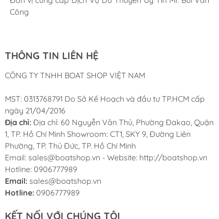
Cung ứng sản phẩm nhanh chóng chuyên nghiệp
Chúng tôi có thể mua những sản phẩm tốt ngay tại Việt
Công
Nam
THÔNG TIN LIÊN HỆ
CÔNG TY TNHH BOAT SHOP VIỆT NAM
MST: 0313768791 Do Sở Kế Hoạch và đầu tư TP.HCM cấp
ngày 21/04/2016
Địa chỉ:
Địa chỉ: 60 Nguyễn Văn Thủ, Phường Đakao, Quận
1, TP. Hồ Chí Minh Showroom: CT1, SKY 9, Đường Liên
Phường, TP. Thủ Đức, TP. Hồ Chí Minh
Email: sales@boatshop.vn - Website: http://boatshop.vn
Hotline: 0906777989
Email:
sales@boatshop.vn
Hotline:
0906777989
KẾT NỐI VỚI CHÚNG TÔI