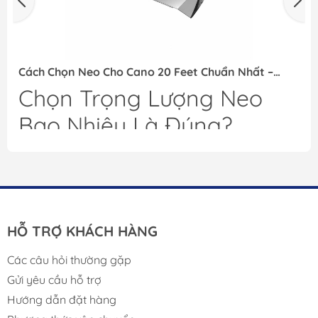
Cách Chọn Neo Cho Cano 20 Feet Chuẩn Nhất –
Không Lo Trôi Tàu
Chọn Trọng Lượng Neo
Bao Nhiêu Là Đúng?
Với cano 20 feet:
Điều kiện sử dụng
Trọng lượng neo khuyến nghị
Hồ, sông nhỏ
4–6kg
Biển nhẹ
6–8kg
Sóng lớn, câu cá biển
8–10kg
HỖ TRỢ KHÁCH HÀNG
Các câu hỏi thường gặp
Gửi yêu cầu hỗ trợ
Hướng dẫn đặt hàng