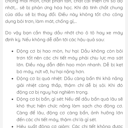
chống mài mòn, chất phân tán, chất cải thiện chỉ số độ
nhớt,… sẽ bị phản ứng hóa học. Khi đó tính chất chung
của dầu sẽ bị thay đổi. Điều này không tốt cho công
dụng bôi trơn, làm mát, chống gỉ,…
Do vậy bạn cần thay dầu nhớt cho ô tô hay xe máy
định kỳ. Nếu không dễ dẫn tới các hậu quả sau:
Động cơ bị hao mòn, hư hại: Dầu không còn bôi
trơn tốt nên các chi tiết máy phải chịu lực ma sát
lớn. Điều này dẫn đến hao mòn nhanh. Dễ bị kẹt
bó máy, nứt vỡ, hư hại nặng hơn.
Động cơ bị quá nhiệt: Dầu càng bẩn thì khả năng
giải nhiệt càng thấp, thậm chí dễ bị sôi. Khi đó
động cơ bị nguy hại nghiêm trọng.
Động cơ bị bẩn, gỉ sét: Nếu để dầu bẩn quá lâu sẽ
khó thực hiện chức năng làm sạch cho động cơ.
Càng để lâu, động cơ càng bẩn, ảnh hưởng lớn
đến các chi tiết máy, thậm chí là gỉ sét.
Hiệu suất động cơ giảm: Các chi tiết không được