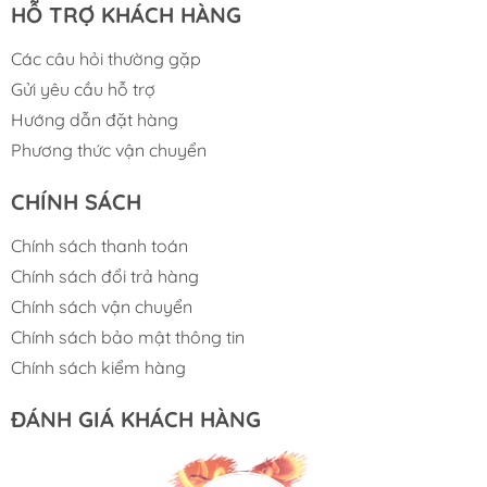
Sóng lớn, câu cá biển
8–10kg
HỖ TRỢ KHÁCH HÀNG
Các câu hỏi thường gặp
Gửi yêu cầu hỗ trợ
Hướng dẫn đặt hàng
Phương thức vận chuyển
CHÍNH SÁCH
Chính sách thanh toán
Chính sách đổi trả hàng
Chính sách vận chuyển
Chính sách bảo mật thông tin
Chính sách kiểm hàng
ĐÁNH GIÁ KHÁCH HÀNG