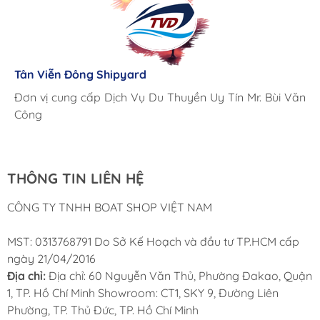
Lưu Gia Cano
Giá cả hợp lý, giao hàng nhanh chóng
Tân Viễn Đông Shipyard
Corsair Marine International
Triac Composites - Rapido
Đơn vị cung cấp Dịch Vụ Du Thuyền Uy Tín Mr. Bùi Văn
Cung ứng sản phẩm nhanh chóng chuyên nghiệp
Chúng tôi có thể mua những sản phẩm tốt ngay tại Việt
Công
Nam
THÔNG TIN LIÊN HỆ
CÔNG TY TNHH BOAT SHOP VIỆT NAM
MST: 0313768791 Do Sở Kế Hoạch và đầu tư TP.HCM cấp
ngày 21/04/2016
Địa chỉ:
Địa chỉ: 60 Nguyễn Văn Thủ, Phường Đakao, Quận
1, TP. Hồ Chí Minh Showroom: CT1, SKY 9, Đường Liên
Phường, TP. Thủ Đức, TP. Hồ Chí Minh