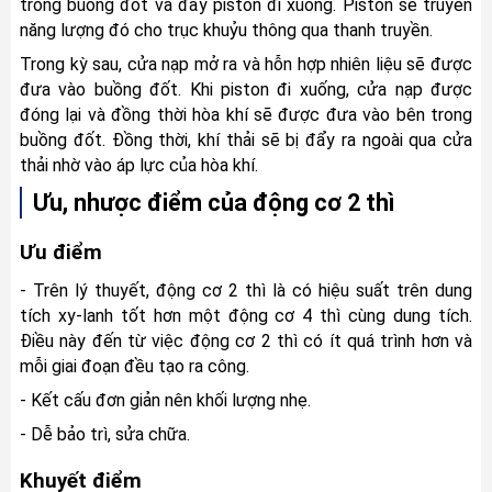
trong buồng đốt và đẩy piston đi xuống. Piston sẽ truyền 
năng lượng đó cho trục khuỷu thông qua thanh truyền.
Trong kỳ sau, cửa nạp mở ra và hỗn hợp nhiên liệu sẽ được 
đưa vào buồng đốt. Khi piston đi xuống, cửa nạp được 
đóng lại và đồng thời hòa khí sẽ được đưa vào bên trong 
buồng đốt. Đồng thời, khí thải sẽ bị đẩy ra ngoài qua cửa 
thải nhờ vào áp lực của hòa khí.
Ưu, nhược điểm của động cơ 2 thì
Ưu điểm 
- Trên lý thuyết, động cơ 2 thì là có hiệu suất trên dung 
tích xy-lanh tốt hơn một động cơ 4 thì cùng dung tích. 
Điều này đến từ việc động cơ 2 thì có ít quá trình hơn và 
mỗi giai đoạn đều tạo ra công.
- Kết cấu đơn giản nên khối lượng nhẹ.
- Dễ bảo trì, sửa chữa.
Khuyết điểm