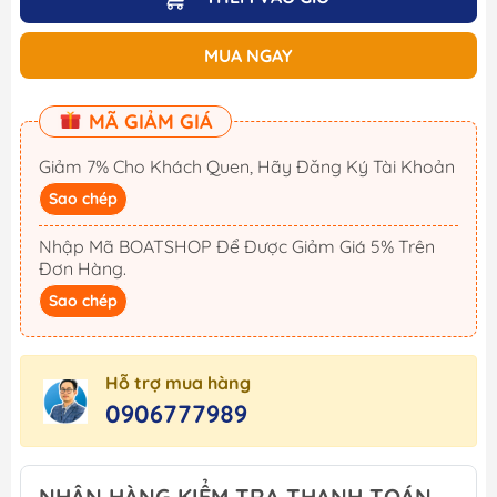
MUA NGAY
MÃ GIẢM GIÁ
Giảm 7% Cho Khách Quen, Hãy Đăng Ký Tài Khoản
Sao chép
Nhập Mã BOATSHOP Để Được Giảm Giá 5% Trên
Đơn Hàng.
Sao chép
Hỗ trợ mua hàng
0906777989
NHẬN HÀNG KIỂM TRA THANH TOÁN