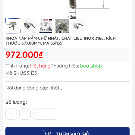
KHÓA NẮP HẦM CHỮ NHẬT, CHẤT LIỆU INOX 316L, KÍCH
THƯỚC 67X80MM, MÃ S31135
972.000₫
Tình trạng:
Hết hàng
Thương hiệu:
boatshop
Mã SKU:
S31135
Nội dung đang cập nhật...
Số lượng:
THÊM VÀO GIỎ