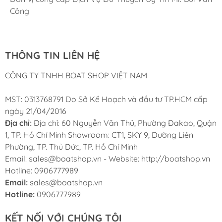
Khóa S31135 thường được sử dụng cho:
Cung ứng sản phẩm nhanh chóng chuyên nghiệp
Chúng tôi có thể mua những sản phẩm tốt ngay tại Việt
Công
Nam
Nắp hầm cano và yacht
Khoang chứa đồ tàu thuyền
THÔNG TIN LIÊN HỆ
Cabin tàu và hộc kỹ thuật
CÔNG TY TNHH BOAT SHOP VIỆT NAM
Tàu du lịch và houseboat
MST: 0313768791 Do Sở Kế Hoạch và đầu tư TP.HCM cấp
ngày 21/04/2016
Khóa nắp hầm chữ nhật Inox 316L S31135 là lựa chọn
Địa chỉ:
Địa chỉ: 60 Nguyễn Văn Thủ, Phường Đakao, Quận
phù hợp cho người cần phụ kiện tàu thuyền bền đẹp,
1, TP. Hồ Chí Minh Showroom: CT1, SKY 9, Đường Liên
chống gỉ và sử dụng ổn định lâu dài ngoài môi trường
Phường, TP. Thủ Đức, TP. Hồ Chí Minh
biển.
Email: sales@boatshop.vn - Website: http://boatshop.vn
Boat Shop VN – Zalo 0906777989 – Website:
Hotline: 0906777989
http://boatshop.vn
Email:
sales@boatshop.vn
Tags:
#boatshop #cano #boatshopvn #phukiencano
Hotline:
0906777989
#trieuboat
KẾT NỐI VỚI CHÚNG TÔI