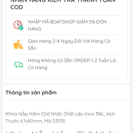
COD
NHẬP MÃ BOATSHOP GIẢM 5% ĐƠN
HÀNG
Giao Hàng 2-4 Ngày Đối Với Hàng Có
Sẵn
Hàng Không Có Sẵn ORDER 1-2 Tuần Là
Có Hàng.
Thông tin sản phẩm
Khóa Nắp Hầm Chữ Nhật, Chất Liệu Inox 316L, kích
Thước 67x80mm, Mã S31135