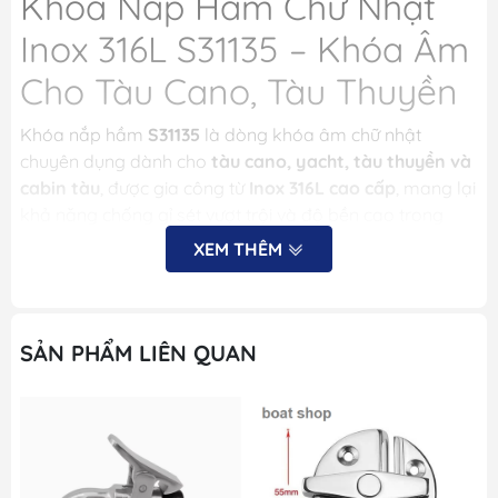
Khóa Nắp Hầm Chữ Nhật
Inox 316L S31135 – Khóa Âm
Cho Tàu Cano, Tàu Thuyền
Khóa nắp hầm
S31135
là dòng khóa âm chữ nhật
chuyên dụng dành cho
tàu cano, yacht, tàu thuyền và
cabin tàu
, được gia công từ
Inox 316L cao cấp
, mang lại
khả năng chống gỉ sét vượt trội và độ bền cao trong
môi trường biển.
XEM THÊM
Sản phẩm có thiết kế dạng
khóa âm chữ nhật
, giúp bề
mặt lắp đặt gọn gàng, tăng tính thẩm mỹ và hạn chế
vướng víu khi sử dụng trên tàu. Đây là loại khóa phổ
SẢN PHẨM LIÊN QUAN
biến cho các vị trí như:
Nắp hầm chứa đồ
Khoang kỹ thuật